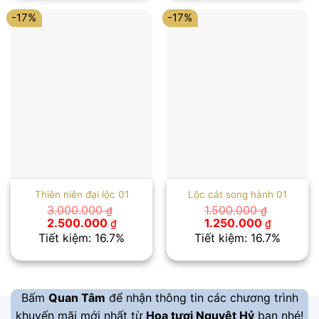
2.500.000 ₫.
1.250.00
-17%
-17%
Thiên niên đại lộc 01
Lộc cát song hành 01
3.000.000
1.500.000
₫
₫
Giá
Giá
Giá
Giá
2.500.000
1.250.000
₫
₫
gốc
hiện
gốc
hiện
Tiết kiệm: 16.7%
Tiết kiệm: 16.7%
là:
tại
là:
tại
3.000.000 ₫.
là:
1.500.000 ₫.
là:
2.500.000 ₫.
1.250.00
Bấm
Quan Tâm
để nhận thông tin các chương trình
khuyến mãi mới nhất từ
Hoa tươi Nguyệt Hỷ
bạn nhé!