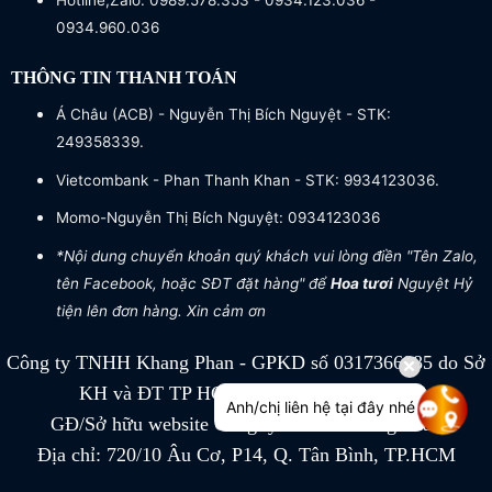
Hotline,Zalo: 0989.578.353 - 0934.123.036 -
0934.960.036
THÔNG TIN THANH TOÁN
Á Châu (ACB) - Nguyễn Thị Bích Nguyệt - STK:
249358339.
Vietcombank - Phan Thanh Khan - STK: 9934123036.
Momo-Nguyễn Thị Bích Nguyệt: 0934123036
*Nội dung chuyển khoản quý khách vui lòng điền "Tên Zalo,
tên Facebook, hoặc SĐT đặt hàng" để
Hoa tươi
Nguyệt Hỷ
tiện lên đơn hàng. Xin cảm ơn
Công ty TNHH Khang Phan - GPKD số 0317366885 do Sở
KH và ĐT TP HCM cấp ngày 04/07/2022
Anh/chị liên hệ tại đây nhé
GĐ/Sở hữu website Công ty TNHH Khang Phan
Địa chỉ: 720/10 Âu Cơ, P14, Q. Tân Bình, TP.HCM