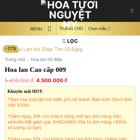
Skip
to
content
TRANG CHỦ
Chọn mẫu
MENU
LỌC
-17%
Trang chủ
/
Hoa lan hồ điệp
Hoa lan Cao cấp 009
Giá
Giá
₫
₫
5.400.000
4.500.000
gốc
hiện
là:
tại
Khuyến mãi HOT:
5.400.000 ₫.
là:
*Giao hoa tươi tận nơi miễn phí nội thành (Bán kính 10km đơn
4.500.000 ₫.
trên 500k)
*Giảm ngay 20k cho khách hàng mới tạo đơn hàng trên
website-Mã giảm giá: KHACHMOI (Giá trị đơn hàng >600k,
số lượng có hạn)
*Giảm ngay 50k cho khách hàng tạo đơn hàng Online trên