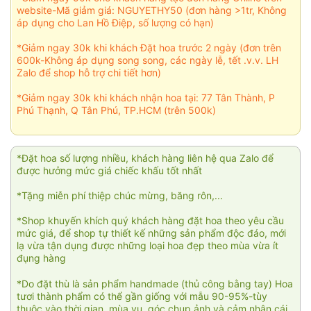
website-Mã giảm giá: NGUYETHY50 (đơn hàng >1tr, Không
áp dụng cho Lan Hồ Điệp, số lượng có hạn)
*Giảm ngay 30k khi khách Đặt hoa trước 2 ngày (đơn trên
600k-Không áp dụng song song, các ngày lễ, tết .v.v. LH
Zalo để shop hỗ trợ chi tiết hơn)
*Giảm ngay 30k khi khách nhận hoa tại: 77 Tân Thành, P
Phú Thạnh, Q Tân Phú, TP.HCM (trên 500k)
*Đặt hoa số lượng nhiều, khách hàng liên hệ qua Zalo để
được hưởng mức giá chiếc khấu tốt nhất
*Tặng miễn phí thiệp chúc mừng, băng rôn,...
*Shop khuyến khích quý khách hàng đặt hoa theo yêu cầu
mức giá, để shop tự thiết kế những sản phẩm độc đáo, mới
lạ vừa tận dụng được những loại hoa đẹp theo mùa vừa ít
đụng hàng
*Do đặt thù là sản phẩm handmade (thủ công bằng tay) Hoa
tươi thành phẩm có thể gần giống với mẫu 90-95%-tùy
thuộc vào thời gian, mùa vụ, góc chụp ảnh và cảm nhận cái