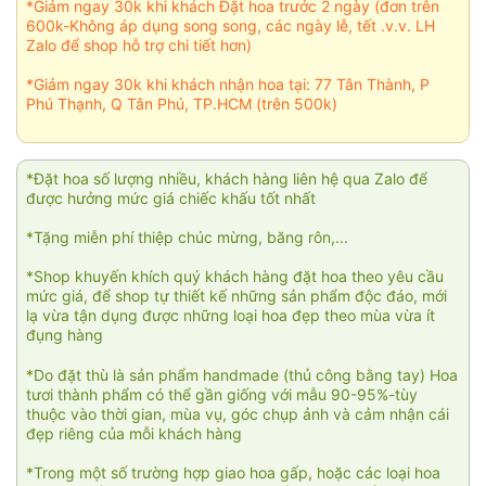
*Giảm ngay 30k khi khách Đặt hoa trước 2 ngày (đơn trên
600k-Không áp dụng song song, các ngày lễ, tết .v.v. LH
Zalo để shop hỗ trợ chi tiết hơn)
*Giảm ngay 30k khi khách nhận hoa tại: 77 Tân Thành, P
Phú Thạnh, Q Tân Phú, TP.HCM (trên 500k)
*Đặt hoa số lượng nhiều, khách hàng liên hệ qua Zalo để
được hưởng mức giá chiếc khấu tốt nhất
*Tặng miễn phí thiệp chúc mừng, băng rôn,...
*Shop khuyến khích quý khách hàng đặt hoa theo yêu cầu
mức giá, để shop tự thiết kế những sản phẩm độc đáo, mới
lạ vừa tận dụng được những loại hoa đẹp theo mùa vừa ít
đụng hàng
*Do đặt thù là sản phẩm handmade (thủ công bằng tay) Hoa
tươi thành phẩm có thể gần giống với mẫu 90-95%-tùy
thuộc vào thời gian, mùa vụ, góc chụp ảnh và cảm nhận cái
đẹp riêng của mỗi khách hàng
*Trong một số trường hợp giao hoa gấp, hoặc các loại hoa