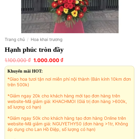
Trang chủ
/
Hoa khai trương
Hạnh phúc tròn đầy
Giá
Giá
₫
₫
1.100.000
1.000.000
gốc
hiện
là:
tại
Khuyến mãi HOT:
1.100.000 ₫.
là:
*Giao hoa tươi tận nơi miễn phí nội thành (Bán kính 10km đơn
1.000.000 ₫.
trên 500k)
*Giảm ngay 20k cho khách hàng mới tạo đơn hàng trên
website-Mã giảm giá: KHACHMOI (Giá trị đơn hàng >600k,
số lượng có hạn)
*Giảm ngay 50k cho khách hàng tạo đơn hàng Online trên
website-Mã giảm giá: NGUYETHY50 (đơn hàng >1tr, Không
áp dụng cho Lan Hồ Điệp, số lượng có hạn)