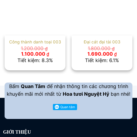
Công thành danh toại 003
Đại cát đại tài 003
1.200.000
1.800.000
₫
₫
Giá
Giá
Giá
Giá
1.100.000
1.690.000
₫
₫
gốc
hiện
gốc
hiện
Tiết kiệm: 8.3%
Tiết kiệm: 6.1%
là:
tại
là:
tại
1.200.000 ₫.
là:
1.800.000 ₫.
là:
1.100.000 ₫.
1.690.00
Bấm
Quan Tâm
để nhận thông tin các chương trình
khuyến mãi mới nhất từ
Hoa tươi Nguyệt Hỷ
bạn nhé!
GIỚI THIỆU