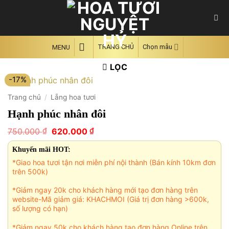
Skip
to
content
TRANG CHỦ
Chọn mẫu
MENU
LỌC
-17%
Trang chủ
/
Lẵng hoa tươi
Hạnh phúc nhân đôi
Giá
Giá
₫
₫
750.000
620.000
gốc
hiện
là:
tại
Khuyến mãi HOT:
750.000 ₫.
là:
*Giao hoa tươi tận nơi miễn phí nội thành (Bán kính 10km đơn
620.000 ₫.
trên 500k)
*Giảm ngay 20k cho khách hàng mới tạo đơn hàng trên
website-Mã giảm giá: KHACHMOI (Giá trị đơn hàng >600k,
số lượng có hạn)
*Giảm ngay 50k cho khách hàng tạo đơn hàng Online trên