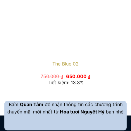
The Blue 02
Giá
Giá
750.000
650.000
₫
₫
gốc
hiện
Tiết kiệm: 13.3%
là:
tại
750.000 ₫.
là:
650.000 ₫.
Bấm
Quan Tâm
để nhận thông tin các chương trình
khuyến mãi mới nhất từ
Hoa tươi Nguyệt Hỷ
bạn nhé!