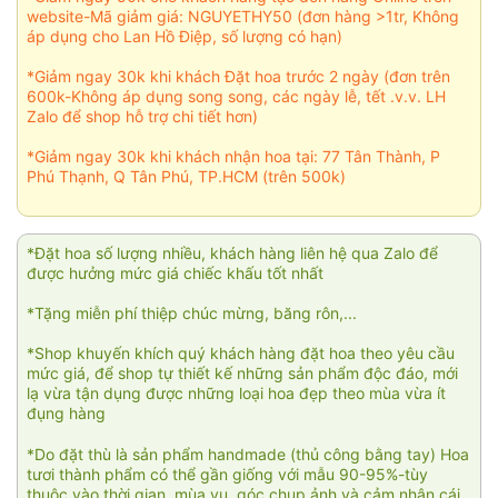
website-Mã giảm giá: NGUYETHY50 (đơn hàng >1tr, Không
áp dụng cho Lan Hồ Điệp, số lượng có hạn)
*Giảm ngay 30k khi khách Đặt hoa trước 2 ngày (đơn trên
600k-Không áp dụng song song, các ngày lễ, tết .v.v. LH
Zalo để shop hỗ trợ chi tiết hơn)
*Giảm ngay 30k khi khách nhận hoa tại: 77 Tân Thành, P
Phú Thạnh, Q Tân Phú, TP.HCM (trên 500k)
*Đặt hoa số lượng nhiều, khách hàng liên hệ qua Zalo để
được hưởng mức giá chiếc khấu tốt nhất
*Tặng miễn phí thiệp chúc mừng, băng rôn,...
*Shop khuyến khích quý khách hàng đặt hoa theo yêu cầu
mức giá, để shop tự thiết kế những sản phẩm độc đáo, mới
lạ vừa tận dụng được những loại hoa đẹp theo mùa vừa ít
đụng hàng
*Do đặt thù là sản phẩm handmade (thủ công bằng tay) Hoa
tươi thành phẩm có thể gần giống với mẫu 90-95%-tùy
thuộc vào thời gian, mùa vụ, góc chụp ảnh và cảm nhận cái