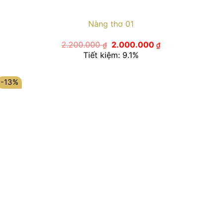
Nàng thơ 01
Giá
Giá
2.200.000
2.000.000
₫
₫
gốc
hiện
Tiết kiệm: 9.1%
là:
tại
2.200.000 ₫.
là:
2.000.000 ₫.
-13%