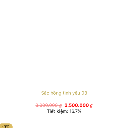
Sắc hồng tình yêu 03
Giá
Giá
3.000.000
2.500.000
₫
₫
gốc
hiện
Tiết kiệm: 16.7%
là:
tại
3.000.000 ₫.
là:
2.500.000 ₫.
-9%