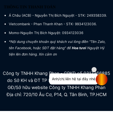
THÔNG TIN THANH TOÁN
Á Châu (ACB) - Nguyễn Thị Bích Nguyệt - STK: 249358339.
Vietcombank - Phan Thanh Khan - STK: 9934123036.
Momo-Nguyễn Thị Bích Nguyệt: 0934123036
*Nội dung chuyển khoản quý khách vui lòng điền "Tên Zalo,
tên Facebook, hoặc SĐT đặt hàng" để
Hoa tươi
Nguyệt Hỷ
tiện lên đơn hàng. Xin cảm ơn
Công ty TNHH Khang Phan - GPKD số 0317366885
Anh/chị liên hệ tại đây nhé
do Sở KH và ĐT TP HCM cấp ngày 04/07/2022
GĐ/Sở hữu website Công ty TNHH Khang Phan
Địa chỉ: 720/10 Âu Cơ, P14, Q. Tân Bình, TP.HCM