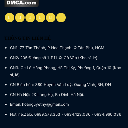
THÔNG TIN LIÊN HỆ
CN1: 77 Tân Thành, P Hòa Thạnh, Q Tân Phú, HCM
CN2: 205 Đường số 1, P11, Q. Gò Vấp (Kho sỉ, lẻ)
CN3: Cc Lê Hồng Phong, Hồ Thị Kỷ, Phường 1, Quận 10 (Kho
sỉ, lẻ)
CN Biên hòa: 380 Huỳnh Văn Luỹ, Quang Vinh, BH, ĐN
CN Hà Nội: 2K Láng Hạ, Ba Đình Hà Nội.
Email: hoanguyethy@gmail.com
Hotline,Zalo: 0989.578.353 - 0934.123.036 - 0934.960.036