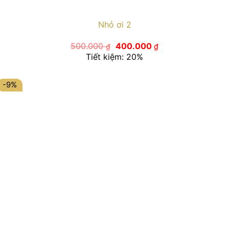
Nhỏ ơi 2
Giá
Giá
500.000
400.000
₫
₫
gốc
hiện
Tiết kiệm: 20%
là:
tại
500.000 ₫.
là:
400.000 ₫.
-9%