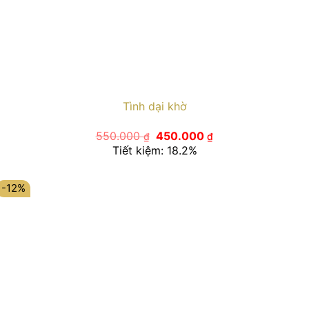
Tình dại khờ
Giá
Giá
550.000
450.000
₫
₫
gốc
hiện
Tiết kiệm: 18.2%
là:
tại
550.000 ₫.
là:
450.000 ₫.
-12%