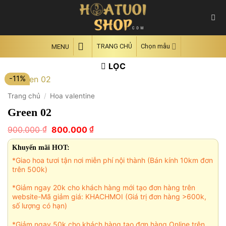
Skip
to
content
TRANG CHỦ
Chọn mẫu
MENU
LỌC
-11%
Trang chủ
/
Hoa valentine
Green 02
Giá
Giá
₫
₫
900.000
800.000
gốc
hiện
là:
tại
Khuyến mãi HOT:
900.000 ₫.
là:
*Giao hoa tươi tận nơi miễn phí nội thành (Bán kính 10km đơn
800.000 ₫.
trên 500k)
*Giảm ngay 20k cho khách hàng mới tạo đơn hàng trên
website-Mã giảm giá: KHACHMOI (Giá trị đơn hàng >600k,
số lượng có hạn)
*Giảm ngay 50k cho khách hàng tạo đơn hàng Online trên