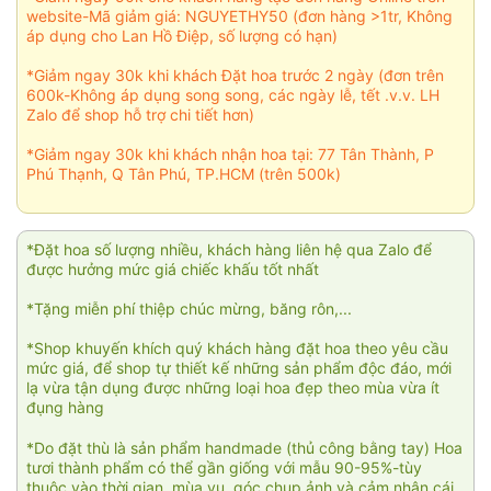
website-Mã giảm giá: NGUYETHY50 (đơn hàng >1tr, Không
áp dụng cho Lan Hồ Điệp, số lượng có hạn)
*Giảm ngay 30k khi khách Đặt hoa trước 2 ngày (đơn trên
600k-Không áp dụng song song, các ngày lễ, tết .v.v. LH
Zalo để shop hỗ trợ chi tiết hơn)
*Giảm ngay 30k khi khách nhận hoa tại: 77 Tân Thành, P
Phú Thạnh, Q Tân Phú, TP.HCM (trên 500k)
*Đặt hoa số lượng nhiều, khách hàng liên hệ qua Zalo để
được hưởng mức giá chiếc khấu tốt nhất
*Tặng miễn phí thiệp chúc mừng, băng rôn,...
*Shop khuyến khích quý khách hàng đặt hoa theo yêu cầu
mức giá, để shop tự thiết kế những sản phẩm độc đáo, mới
lạ vừa tận dụng được những loại hoa đẹp theo mùa vừa ít
đụng hàng
*Do đặt thù là sản phẩm handmade (thủ công bằng tay) Hoa
tươi thành phẩm có thể gần giống với mẫu 90-95%-tùy
thuộc vào thời gian, mùa vụ, góc chụp ảnh và cảm nhận cái