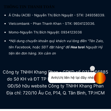
THÔNG TIN THANH TOÁN
Á Châu (ACB) - Nguyễn Thị Bích Nguyệt - STK: 249358339.
Vietcombank - Phan Thanh Khan - STK: 9934123036.
Momo-Nguyễn Thị Bích Nguyệt: 0934123036
*Nội dung chuyển khoản quý khách vui lòng điền "Tên Zalo,
tên Facebook, hoặc SĐT đặt hàng" để
Hoa tươi
Nguyệt Hỷ
tiện lên đơn hàng. Xin cảm ơn
Công ty TNHH Khang Phan - GPKD số 0317366885
Anh/chị liên hệ tại đây nhé
do Sở KH và ĐT TP HCM cấp ngày 04/07/2022
GĐ/Sở hữu website Công ty TNHH Khang Phan
Địa chỉ: 720/10 Âu Cơ, P14, Q. Tân Bình, TP.HCM