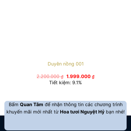
Duyên nồng 001
Giá
Giá
2.200.000
1.999.000
₫
₫
gốc
hiện
Tiết kiệm: 9.1%
là:
tại
2.200.000 ₫.
là:
1.999.000 ₫.
Bấm
Quan Tâm
để nhận thông tin các chương trình
khuyến mãi mới nhất từ
Hoa tươi Nguyệt Hỷ
bạn nhé!