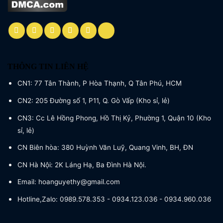
THÔNG TIN LIÊN HỆ
CN1: 77 Tân Thành, P Hòa Thạnh, Q Tân Phú, HCM
CN2: 205 Đường số 1, P11, Q. Gò Vấp (Kho sỉ, lẻ)
CN3: Cc Lê Hồng Phong, Hồ Thị Kỷ, Phường 1, Quận 10 (Kho
sỉ, lẻ)
CN Biên hòa: 380 Huỳnh Văn Luỹ, Quang Vinh, BH, ĐN
CN Hà Nội: 2K Láng Hạ, Ba Đình Hà Nội.
Email: hoanguyethy@gmail.com
Hotline,Zalo: 0989.578.353 - 0934.123.036 - 0934.960.036