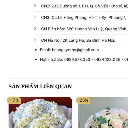
CN2: 205 Đường số 1, P11, Q. Gò Vấp (Kho sỉ, lẻ
CN3: Cc Lê Hồng Phong, Hồ Thị Kỷ, Phường 1, Q
CN Biên hòa: 380 Huỳnh Văn Luỹ, Quang Vinh,
CN Hà Nội: 2K Láng Hạ, Ba Đình Hà Nội.
Email: hoanguyethy@gmail.com
Hotline,Zalo: 0989.578.353 - 0934.123.036 - 
SẢN PHẨM LIÊN QUAN
-17%
-25%