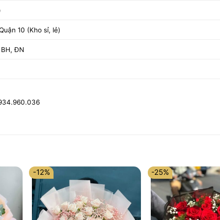
)
uận 10 (Kho sỉ, lẻ)
 BH, ĐN
0934.960.036
-12%
-25%