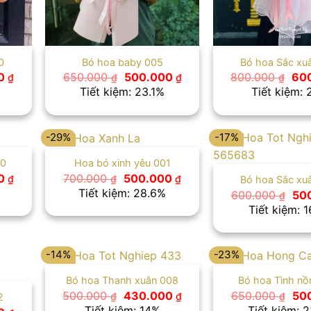
0
Bó hoa baby 005
Bó hoa Sắc xu
Giá
Giá
Giá
Giá
00
650.000
500.000
800.000
60
₫
₫
₫
₫
hiện
gốc
hiện
gố
Tiết kiệm: 23.1%
Tiết kiệm:
tại
là:
tại
là:
 ₫.
là:
650.000 ₫.
là:
800
500.000 ₫.
500.000 ₫.
-29%
-17%
10
Hoa bó xinh yêu 001
Giá
Giá
Giá
00
700.000
500.000
₫
₫
₫
Bó hoa Sắc xu
hiện
gốc
hiện
Tiết kiệm: 28.6%
Giá
600.000
50
₫
tại
là:
tại
gố
Tiết kiệm: 
 ₫.
là:
700.000 ₫.
là:
là:
600.000 ₫.
500.000 ₫.
600
-14%
-23%
Bó hoa Thanh xuân 008
Bó hoa Tình n
Giá
Giá
Giá
500.000
430.000
650.000
50
₫
₫
₫
2
gốc
hiện
gố
Tiết kiệm: 14%
Tiết kiệm: 
Giá