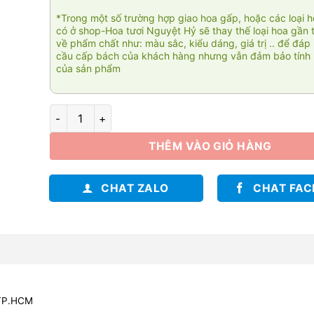
*Trong một số trường hợp giao hoa gấp, hoặc các loại 
có ở shop-Hoa tươi Nguyệt Hỷ sẽ thay thế loại hoa gần 
về phẩm chất như: màu sắc, kiểu dáng, giá trị .. để đáp
cầu cấp bách của khách hàng nhưng vẫn đảm bảo tính 
của sản phẩm
Gracieux 007 số lượng
THÊM VÀO GIỎ HÀNG
CHAT ZALO
CHAT FA
 TP.HCM