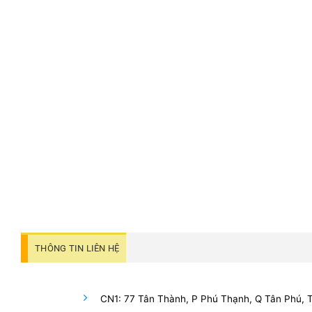
THÔNG TIN LIÊN HỆ
CN1: 77 Tân Thành, P Phú Thạnh, Q Tân Phú,