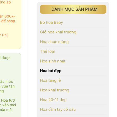
ông áp
DANH MỤC SẢN PHẨM
rên 600k-
o để shop
Bó hoa Baby
Giỏ hoa khai trương
P Phú
Hoa chúc mừng
Thể loại
ể được
Hoa sinh nhật
Hoa bó đẹp
Hoa tang lễ
cầu mức
ạ vừa tận
Hoa khai trương
àng
Hoa 20-11 đẹp
 Hoa tươi
 vào thời
Hoa cầm tay cô dâu
của mỗi