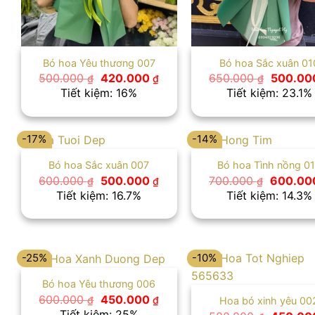
Bó hoa Yêu thương 007
Bó hoa Sắc xuân 01
Giá
Giá
Giá
500.000
420.000
650.000
500.0
₫
₫
₫
gốc
hiện
gốc
Tiết kiệm: 16%
Tiết kiệm: 23.1%
là:
tại
là:
500.000 ₫.
là:
650.000
420.000 ₫.
-17%
-14%
Bó hoa Sắc xuân 007
Bó hoa Tình nồng 0
Giá
Giá
Giá
600.000
500.000
700.000
600.0
₫
₫
₫
gốc
hiện
gốc
Tiết kiệm: 16.7%
Tiết kiệm: 14.3%
là:
tại
là:
600.000 ₫.
là:
700.000
500.000 ₫.
-25%
-10%
Bó hoa Yêu thương 006
Giá
Giá
600.000
450.000
₫
₫
Hoa bó xinh yêu 00
gốc
hiện
Tiết kiệm: 25%
Giá