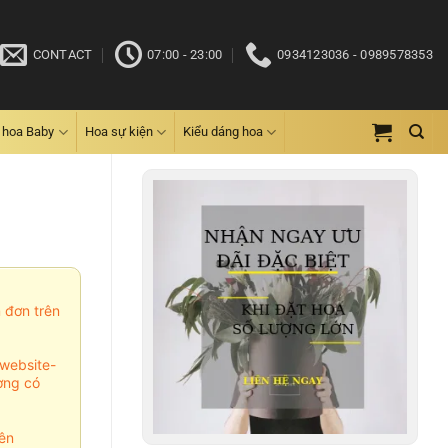
CONTACT
07:00 - 23:00
0934123036 - 0989578353
 hoa Baby
Hoa sự kiện
Kiểu dáng hoa
m đơn trên
website-
ợng có
ên