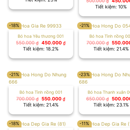
500.000
450.0
₫
là:
tại
gốc
Tiết kiệm: 10%
600.000 ₫.
là:
là:
450.000 ₫.
500.000
-18%
-21%
Bó hoa Yêu thương 001
Bó hoa Tình nồng 0
Giá
Giá
Giá
550.000
450.000
700.000
550.00
₫
₫
₫
gốc
hiện
gốc
Tiết kiệm: 18.2%
Tiết kiệm: 21.4%
là:
tại
là:
550.000 ₫.
là:
700.000
450.000 ₫.
-21%
-23%
Bó hoa Tình nồng 001
Bó hoa Thanh xuân 
Giá
Giá
Giá
700.000
550.000
650.000
500.0
₫
₫
₫
gốc
hiện
gốc
Tiết kiệm: 21.4%
Tiết kiệm: 23.1%
là:
tại
là:
700.000 ₫.
là:
650.000
550.000 ₫.
-18%
-11%