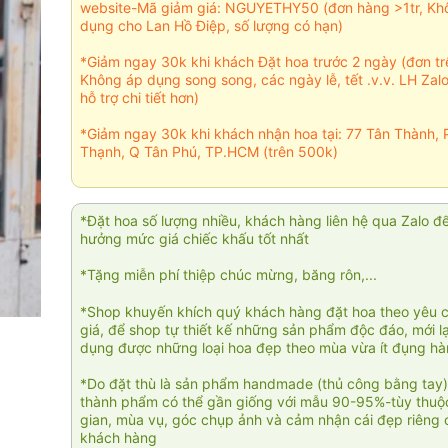
website-Mã giảm giá: NGUYETHY50 (đơn hàng >1tr, Kh
dụng cho Lan Hồ Điệp, số lượng có hạn)
*Giảm ngay 30k khi khách Đặt hoa trước 2 ngày (đơn t
Không áp dụng song song, các ngày lễ, tết .v.v. LH Zal
hỗ trợ chi tiết hơn)
*Giảm ngay 30k khi khách nhận hoa tại: 77 Tân Thành, 
Thạnh, Q Tân Phú, TP.HCM (trên 500k)
*Đặt hoa số lượng nhiều, khách hàng liên hệ qua Zalo đ
hưởng mức giá chiếc khấu tốt nhất
*Tặng miễn phí thiệp chúc mừng, băng rôn,...
*Shop khuyến khích quý khách hàng đặt hoa theo yêu 
giá, để shop tự thiết kế những sản phẩm độc đáo, mới l
dụng được những loại hoa đẹp theo mùa vừa ít đụng h
*Do đặt thù là sản phẩm handmade (thủ công bằng tay)
thành phẩm có thể gần giống với mẫu 90-95%-tùy thuộc
gian, mùa vụ, góc chụp ảnh và cảm nhận cái đẹp riêng 
khách hàng