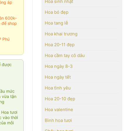
Hoa sinh nhật
ông áp
Hoa bó đẹp
rên 600k-
Hoa tang lễ
o để shop
Hoa khai trương
P Phú
Hoa 20-11 đẹp
Hoa cầm tay cô dâu
ể được
Hoa ngày 8-3
Hoa ngày tết
Hoa tình yêu
cầu mức
ạ vừa tận
Hoa 20-10 đẹp
àng
Hoa valentine
 Hoa tươi
 vào thời
Bình hoa tươi
của mỗi