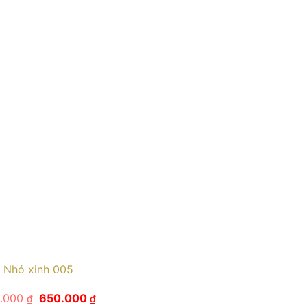
Nhỏ xinh 005
Giá
Giá
.000
650.000
₫
₫