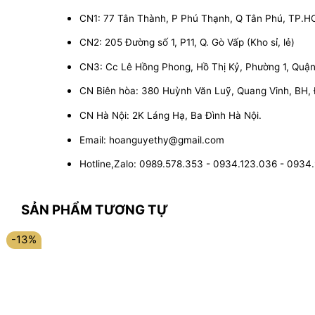
CN1: 77 Tân Thành, P Phú Thạnh, Q Tân Phú, TP.
CN2: 205 Đường số 1, P11, Q. Gò Vấp (Kho sỉ, lẻ)
CN3: Cc Lê Hồng Phong, Hồ Thị Kỷ, Phường 1, Quận 1
CN Biên hòa: 380 Huỳnh Văn Luỹ, Quang Vinh, BH,
CN Hà Nội: 2K Láng Hạ, Ba Đình Hà Nội.
Email: hoanguyethy@gmail.com
Hotline,Zalo: 0989.578.353 - 0934.123.036 - 0934
SẢN PHẨM TƯƠNG TỰ
-13%