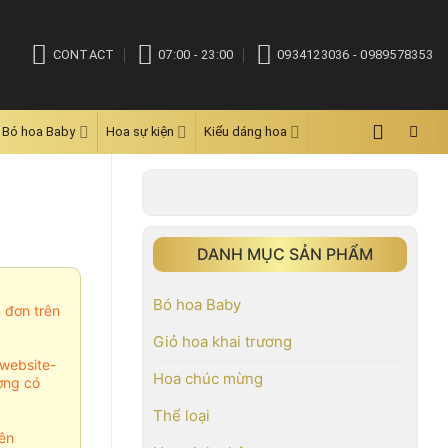
CONTACT
07:00 - 23:00
0934123036 - 0989578353
Bó hoa Baby
Hoa sự kiện
Kiểu dáng hoa
DANH MỤC SẢN PHẨM
Bó hoa Baby
m đơn trên
Giỏ hoa khai trương
website-
Hoa chúc mừng
ợng có
Thể loại
ên