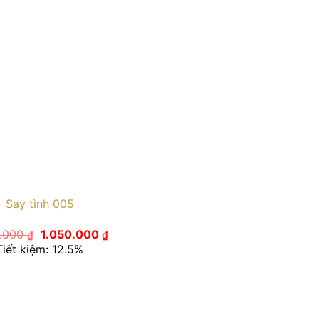
Say tình 005
Giá
Giá
0.000
1.050.000
₫
₫
gốc
hiện
Tiết kiệm: 12.5%
là:
tại
1.200.000 ₫.
là:
1.050.000 ₫.