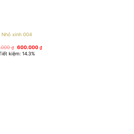
Nhỏ xinh 004
Giá
Giá
.000
600.000
₫
₫
gốc
hiện
Tiết kiệm: 14.3%
là:
tại
700.000 ₫.
là:
600.000 ₫.