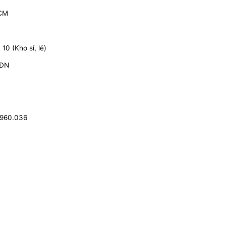
HCM
0 (Kho sỉ, lẻ)
 ĐN
.960.036