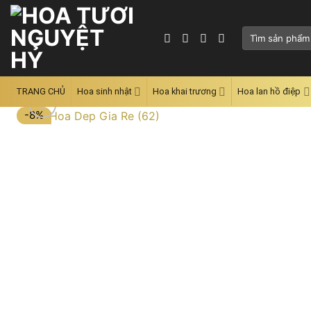
Skip
to
Tìm
content
kiếm:
TRANG CHỦ
Hoa sinh nhật
Hoa khai trương
Hoa lan hồ điệp
-8%