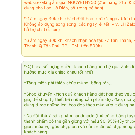
website-Mã giảm giá: NGUYETHY50 (đơn hàng >1tr, Kh
dụng cho Lan Hồ Điệp, số lượng có hạn)
*Giảm ngay 30k khi khách Đặt hoa trước 2 ngày (đơn t
Không áp dụng song song, các ngày lễ, tết .v.v. LH Zal
hỗ trợ chi tiết hơn)
*Giảm ngay 30k khi khách nhận hoa tại: 77 Tân Thành, 
Thạnh, Q Tân Phú, TP.HCM (trên 500k)
*Đặt hoa số lượng nhiều, khách hàng liên hệ qua Zalo đ
hưởng mức giá chiếc khấu tốt nhất
*Tặng miễn phí thiệp chúc mừng, băng rôn,...
*Shop khuyến khích quý khách hàng đặt hoa theo yêu 
giá, để shop tự thiết kế những sản phẩm độc đáo, mới l
dụng được những loại hoa đẹp theo mùa vừa ít đụng h
*Do đặt thù là sản phẩm handmade (thủ công bằng tay)
thành phẩm có thể gần giống với mẫu 90-95%-tùy thuộc
gian, mùa vụ, góc chụp ảnh và cảm nhận cái đẹp riêng 
khách hàng