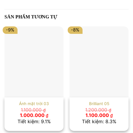
SẢN PHẨM TƯƠNG TỰ
-9%
-8%
Ánh mặt trời 03
Brilliant 05
1.100.000
1.200.000
₫
₫
Giá
Giá
Giá
Giá
1.000.000
1.100.000
₫
₫
gốc
hiện
gốc
hiện
Tiết kiệm: 9.1%
Tiết kiệm: 8.3%
là:
tại
là:
tại
1.100.000 ₫.
là:
1.200.000 ₫.
là: