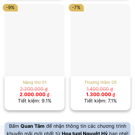
1.000.000 ₫.
1.100.000
-9%
-7%
Nàng thơ 01
Thương thầm 05
2.200.000
1.400.000
₫
₫
Giá
Giá
Giá
Giá
2.000.000
1.300.000
₫
₫
gốc
hiện
gốc
hiện
Tiết kiệm: 9.1%
Tiết kiệm: 7.1%
là:
tại
là:
tại
2.200.000 ₫.
là:
1.400.000 ₫.
là:
2.000.000 ₫.
1.300.00
Bấm
Quan Tâm
để nhận thông tin các chương trình
khuyến mãi mới nhất từ
Hoa tươi Nguyệt Hỷ
bạn nhé!