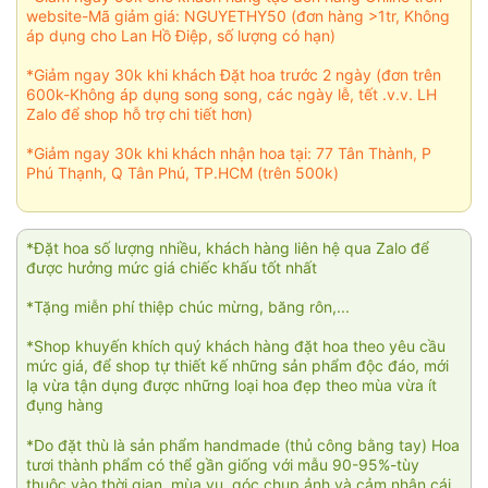
website-Mã giảm giá: NGUYETHY50 (đơn hàng >1tr, Không
áp dụng cho Lan Hồ Điệp, số lượng có hạn)
*Giảm ngay 30k khi khách Đặt hoa trước 2 ngày (đơn trên
600k-Không áp dụng song song, các ngày lễ, tết .v.v. LH
Zalo để shop hỗ trợ chi tiết hơn)
*Giảm ngay 30k khi khách nhận hoa tại: 77 Tân Thành, P
Phú Thạnh, Q Tân Phú, TP.HCM (trên 500k)
*Đặt hoa số lượng nhiều, khách hàng liên hệ qua Zalo để
được hưởng mức giá chiếc khấu tốt nhất
*Tặng miễn phí thiệp chúc mừng, băng rôn,...
*Shop khuyến khích quý khách hàng đặt hoa theo yêu cầu
mức giá, để shop tự thiết kế những sản phẩm độc đáo, mới
lạ vừa tận dụng được những loại hoa đẹp theo mùa vừa ít
đụng hàng
*Do đặt thù là sản phẩm handmade (thủ công bằng tay) Hoa
tươi thành phẩm có thể gần giống với mẫu 90-95%-tùy
thuộc vào thời gian, mùa vụ, góc chụp ảnh và cảm nhận cái