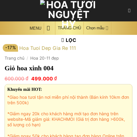
Skip
to
content
TRANG CHỦ
Chọn mẫu
MENU
LỌC
-17%
Trang chủ
/
Hoa 20-11 đẹp
Giỏ hoa xinh 004
Giá
Giá
₫
₫
600.000
499.000
gốc
hiện
là:
tại
Khuyến mãi HOT:
600.000 ₫.
là:
*Giao hoa tươi tận nơi miễn phí nội thành (Bán kính 10km đơn
499.000 ₫.
trên 500k)
*Giảm ngay 20k cho khách hàng mới tạo đơn hàng trên
website-Mã giảm giá: KHACHMOI (Giá trị đơn hàng >600k,
số lượng có hạn)
*Giảm ngay 50k cho khách hàng tạo đơn hàng Online trên