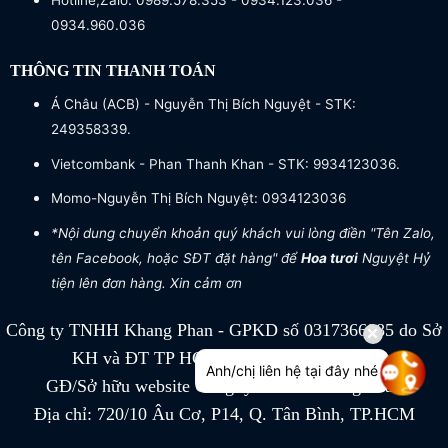
Hotline,Zalo: 0989.578.353 - 0934.123.036 -
0934.960.036
THÔNG TIN THANH TOÁN
Á Châu (ACB) - Nguyễn Thị Bích Nguyệt - STK:
249358339.
Vietcombank - Phan Thanh Khan - STK: 9934123036.
Momo-Nguyễn Thị Bích Nguyệt: 0934123036
*Nội dung chuyển khoản quý khách vui lòng điền "Tên Zalo,
tên Facebook, hoặc SĐT đặt hàng" để
Hoa tươi
Nguyệt Hỷ
tiện lên đơn hàng. Xin cảm ơn
Công ty TNHH Khang Phan - GPKD số 0317366885 do Sở
KH và ĐT TP HCM cấp ngày 04/07/2022
Anh/chị liên hệ tại đây nhé
GĐ/Sở hữu website Công ty TNHH Khang Phan
Địa chỉ: 720/10 Âu Cơ, P14, Q. Tân Bình, TP.HCM