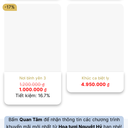
1.200.000 ₫.
1.100.000
-17%
Nơi bình yên 3
Khúc ca biệt ly
1.200.000
4.950.000
₫
₫
Giá
Giá
1.000.000
₫
gốc
hiện
Tiết kiệm: 16.7%
là:
tại
1.200.000 ₫.
là:
1.000.000 ₫.
Bấm
Quan Tâm
để nhận thông tin các chương trình
khuyến mãi mới nhất từ
Hoa tươi Nguyệt Hỷ
bạn nhé!