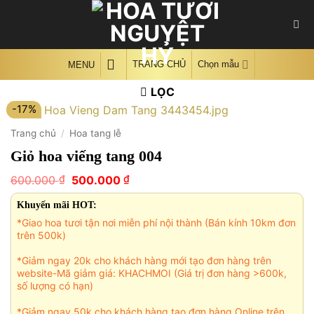
Skip
to
content
TRANG CHỦ
Chọn mẫu
MENU
LỌC
-17%
Trang chủ
/
Hoa tang lễ
Giỏ hoa viếng tang 004
Giá
Giá
₫
₫
600.000
500.000
gốc
hiện
là:
tại
Khuyến mãi HOT:
600.000 ₫.
là:
*Giao hoa tươi tận nơi miễn phí nội thành (Bán kính 10km đơn
500.000 ₫.
trên 500k)
*Giảm ngay 20k cho khách hàng mới tạo đơn hàng trên
website-Mã giảm giá: KHACHMOI (Giá trị đơn hàng >600k,
số lượng có hạn)
*Giảm ngay 50k cho khách hàng tạo đơn hàng Online trên