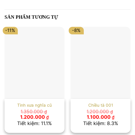
SẢN PHẨM TƯƠNG TỰ
-11%
-8%
Tình xưa nghĩa cũ
Chiều tà 001
1.350.000
1.200.000
₫
₫
Giá
Giá
Giá
Giá
1.200.000
1.100.000
₫
₫
gốc
hiện
gốc
hiện
Tiết kiệm: 11.1%
Tiết kiệm: 8.3%
là:
tại
là:
tại
1.350.000 ₫.
là:
1.200.000 ₫.
là: