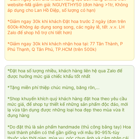
website-Mã giảm giá: NGUYETHY50 (đơn hàng >1tr, Không
áp dụng cho Lan Hồ Điệp, số lượng có hạn)
*Giảm ngay 30k khi khách Đặt hoa trước 2 ngày (đơn trên
600k-Không áp dụng song song, các ngày lễ, tết .v.v. LH
Zalo để shop hỗ trợ chi tiết hơn)
*Giảm ngay 30k khi khách nhận hoa tại: 77 Tân Thành, P
Phú Thạnh, Q Tân Phú, TP.HCM (trên 500k)
*Đặt hoa số lượng nhiều, khách hàng liên hệ qua Zalo để
được hưởng mức giá chiếc khấu tốt nhất
*Tặng miễn phí thiệp chúc mừng, băng rôn,...
*Shop khuyến khích quý khách hàng đặt hoa theo yêu cầu
mức giá, để shop tự thiết kế những sản phẩm độc đáo, mới
lạ vừa tận dụng được những loại hoa đẹp theo mùa vừa ít
đụng hàng
*Do đặt thù là sản phẩm handmade (thủ công bằng tay) Hoa
tươi thành phẩm có thể gần giống với mẫu 90-95%-tùy
thuộc vào thời gian, mùa vụ, góc chụp ảnh và cảm nhận cái