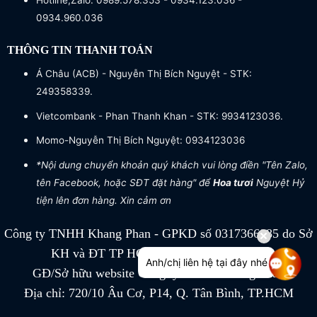
Hotline,Zalo: 0989.578.353 - 0934.123.036 -
0934.960.036
THÔNG TIN THANH TOÁN
Á Châu (ACB) - Nguyễn Thị Bích Nguyệt - STK:
249358339.
Vietcombank - Phan Thanh Khan - STK: 9934123036.
Momo-Nguyễn Thị Bích Nguyệt: 0934123036
*Nội dung chuyển khoản quý khách vui lòng điền "Tên Zalo,
tên Facebook, hoặc SĐT đặt hàng" để
Hoa tươi
Nguyệt Hỷ
tiện lên đơn hàng. Xin cảm ơn
Công ty TNHH Khang Phan - GPKD số 0317366885 do Sở
KH và ĐT TP HCM cấp ngày 04/07/2022
Anh/chị liên hệ tại đây nhé
GĐ/Sở hữu website Công ty TNHH Khang Phan
Địa chỉ: 720/10 Âu Cơ, P14, Q. Tân Bình, TP.HCM