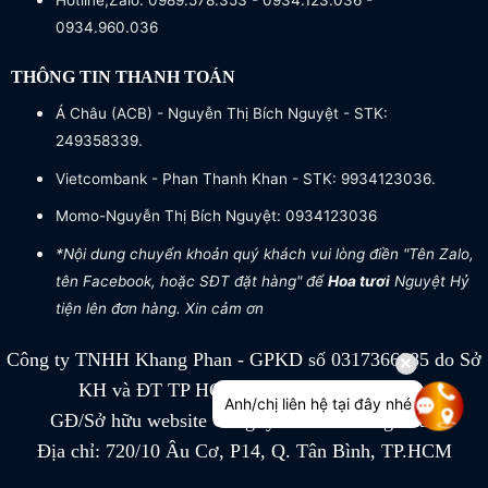
Hotline,Zalo: 0989.578.353 - 0934.123.036 -
0934.960.036
THÔNG TIN THANH TOÁN
Á Châu (ACB) - Nguyễn Thị Bích Nguyệt - STK:
249358339.
Vietcombank - Phan Thanh Khan - STK: 9934123036.
Momo-Nguyễn Thị Bích Nguyệt: 0934123036
*Nội dung chuyển khoản quý khách vui lòng điền "Tên Zalo,
tên Facebook, hoặc SĐT đặt hàng" để
Hoa tươi
Nguyệt Hỷ
tiện lên đơn hàng. Xin cảm ơn
Công ty TNHH Khang Phan - GPKD số 0317366885 do Sở
KH và ĐT TP HCM cấp ngày 04/07/2022
Anh/chị liên hệ tại đây nhé
GĐ/Sở hữu website Công ty TNHH Khang Phan
Địa chỉ: 720/10 Âu Cơ, P14, Q. Tân Bình, TP.HCM