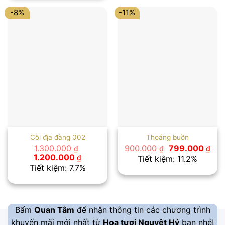
1.250.000 ₫.
-8%
-11%
Cõi địa đàng 002
Thoáng buồn
Giá
Giá
1.300.000
900.000
799.000
₫
₫
₫
gốc
hiệ
Giá
Giá
1.200.000
₫
Tiết kiệm: 11.2%
là:
tại
gốc
hiện
Tiết kiệm: 7.7%
900.000 ₫.
là:
là:
tại
799
1.300.000 ₫.
là:
1.200.000 ₫.
Bấm
Quan Tâm
để nhận thông tin các chương trình
khuyến mãi mới nhất từ
Hoa tươi Nguyệt Hỷ
bạn nhé!