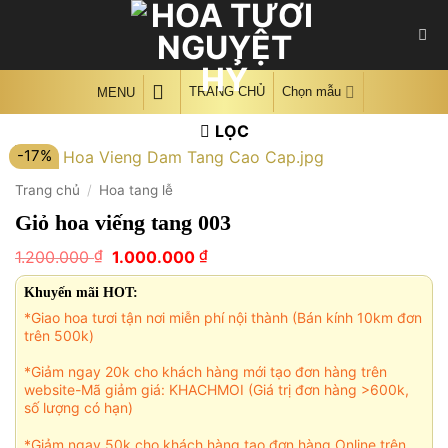
Skip
to
content
TRANG CHỦ
Chọn mẫu
MENU
LỌC
-17%
Trang chủ
/
Hoa tang lễ
Giỏ hoa viếng tang 003
Giá
Giá
₫
₫
1.200.000
1.000.000
gốc
hiện
là:
tại
Khuyến mãi HOT:
1.200.000 ₫.
là:
*Giao hoa tươi tận nơi miễn phí nội thành (Bán kính 10km đơn
1.000.000 ₫.
trên 500k)
*Giảm ngay 20k cho khách hàng mới tạo đơn hàng trên
website-Mã giảm giá: KHACHMOI (Giá trị đơn hàng >600k,
số lượng có hạn)
*Giảm ngay 50k cho khách hàng tạo đơn hàng Online trên