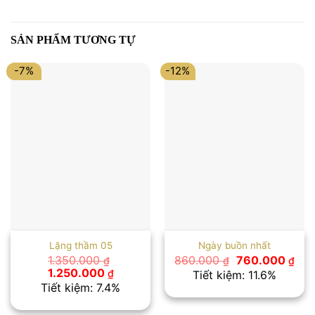
SẢN PHẨM TƯƠNG TỰ
-7%
-12%
Lặng thầm 05
Ngày buồn nhất
Giá
Giá
1.350.000
860.000
760.000
₫
₫
₫
gốc
hiệ
Giá
Giá
1.250.000
₫
Tiết kiệm: 11.6%
là:
tại
gốc
hiện
Tiết kiệm: 7.4%
860.000 ₫.
là:
là:
tại
760
1.350.000 ₫.
là: