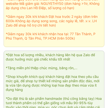
website-Mã giảm giá: NGUYETHY50 (đơn hàng >1tr, Không
áp dụng cho Lan Hồ Điệp, số lượng có hạn)
*Giảm ngay 30k khi khách Đặt hoa trước 2 ngày (đơn trên
600k-Không áp dụng song song, các ngày lễ, tết .v.v. LH
Zalo để shop hỗ trợ chi tiết hơn)
*Giảm ngay 30k khi khách nhận hoa tại: 77 Tân Thành, P
Phú Thạnh, Q Tân Phú, TP.HCM (trên 500k)
*Đặt hoa số lượng nhiều, khách hàng liên hệ qua Zalo để
được hưởng mức giá chiếc khấu tốt nhất
*Tặng miễn phí thiệp chúc mừng, băng rôn,...
*Shop khuyến khích quý khách hàng đặt hoa theo yêu cầu
mức giá, để shop tự thiết kế những sản phẩm độc đáo, mới
lạ vừa tận dụng được những loại hoa đẹp theo mùa vừa ít
đụng hàng
*Do đặt thù là sản phẩm handmade (thủ công bằng tay) Hoa
tươi thành phẩm có thể gần giống với mẫu 90-95%-tùy
thuộc vào thời gian, mùa vụ, góc chụp ảnh và cảm nhận cái