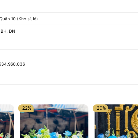
)
uận 10 (Kho sỉ, lẻ)
 BH, ĐN
0934.960.036
-22%
-20%