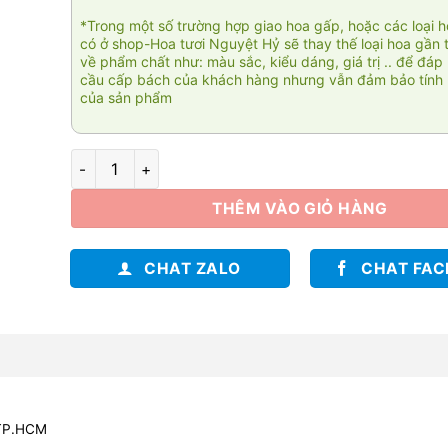
*Trong một số trường hợp giao hoa gấp, hoặc các loại 
có ở shop-Hoa tươi Nguyệt Hỷ sẽ thay thế loại hoa gần 
về phẩm chất như: màu sắc, kiểu dáng, giá trị .. để đáp
cầu cấp bách của khách hàng nhưng vẫn đảm bảo tính 
của sản phẩm
Giỏ hoa Tài cát 006 số lượng
THÊM VÀO GIỎ HÀNG
CHAT ZALO
CHAT FA
 TP.HCM