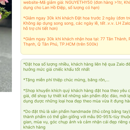
website-Mã giảm giá: NGUYETHY50 (đơn hàng >1tr, Kh
dụng cho Lan Hồ Điệp, số lượng có hạn)
*Giảm ngay 30k khi khách Đặt hoa trước 2 ngày (đơn t
Không áp dụng song song, các ngày lễ, tết .v.v. LH Zal
hỗ trợ chi tiết hơn)
*Giảm ngay 30k khi khách nhận hoa tại: 77 Tân Thành, 
Thạnh, Q Tân Phú, TP.HCM (trên 500k)
*Đặt hoa số lượng nhiều, khách hàng liên hệ qua Zalo đ
hưởng mức giá chiếc khấu tốt nhất
*Tặng miễn phí thiệp chúc mừng, băng rôn,...
*Shop khuyến khích quý khách hàng đặt hoa theo yêu 
giá, để shop tự thiết kế những sản phẩm độc đáo, mới l
dụng được những loại hoa đẹp theo mùa vừa ít đụng h
*Do đặt thù là sản phẩm handmade (thủ công bằng tay)
thành phẩm có thể gần giống với mẫu 90-95%-tùy thuộc
gian, mùa vụ, góc chụp ảnh và cảm nhận cái đẹp riêng 
khách hàng