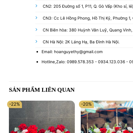
CN2: 205 Đường số 1, P11, Q. Gò Vấp (Kho sỉ, lẻ
CN3: Cc Lê Hồng Phong, Hồ Thị Kỷ, Phường 1, Q
CN Biên hòa: 380 Huỳnh Văn Luỹ, Quang Vinh,
CN Hà Nội: 2K Láng Hạ, Ba Đình Hà Nội.
Email: hoanguyethy@gmail.com
Hotline,Zalo: 0989.578.353 - 0934.123.036 - 
SẢN PHẨM LIÊN QUAN
-22%
-20%