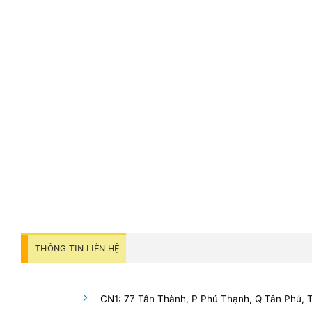
THÔNG TIN LIÊN HỆ
CN1: 77 Tân Thành, P Phú Thạnh, Q Tân Phú,