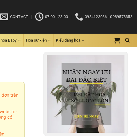
CONTACT
07:00 - 23:00
0934123036 - 0989578353
 hoa Baby
Hoa sự kiện
Kiểu dáng hoa
m đơn trên
website-
ợng có
ên