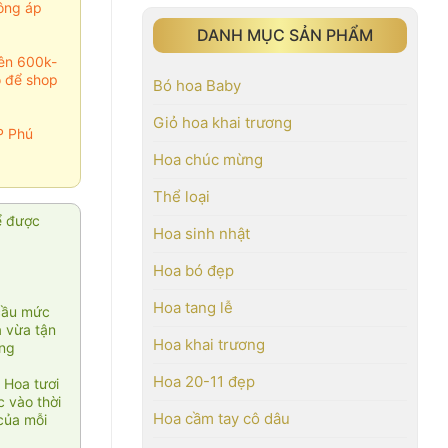
ông áp
DANH MỤC SẢN PHẨM
rên 600k-
o để shop
Bó hoa Baby
Giỏ hoa khai trương
P Phú
Hoa chúc mừng
Thể loại
ể được
Hoa sinh nhật
Hoa bó đẹp
Hoa tang lễ
cầu mức
ạ vừa tận
Hoa khai trương
àng
Hoa 20-11 đẹp
 Hoa tươi
 vào thời
Hoa cầm tay cô dâu
của mỗi