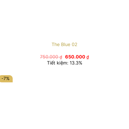
The Blue 02
Giá
Giá
750.000
650.000
₫
₫
gốc
hiện
Tiết kiệm: 13.3%
là:
tại
750.000 ₫.
là:
650.000 ₫.
-7%