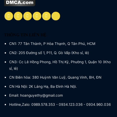
THÔNG TIN LIÊN HỆ
CN1: 77 Tân Thành, P Hòa Thạnh, Q Tân Phú, HCM
CN2: 205 Đường số 1, P11, Q. Gò Vấp (Kho sỉ, lẻ)
CN3: Cc Lê Hồng Phong, Hồ Thị Kỷ, Phường 1, Quận 10 (Kho
sỉ, lẻ)
CN Biên hòa: 380 Huỳnh Văn Luỹ, Quang Vinh, BH, ĐN
CN Hà Nội: 2K Láng Hạ, Ba Đình Hà Nội.
Email: hoanguyethy@gmail.com
Hotline,Zalo: 0989.578.353 - 0934.123.036 - 0934.960.036