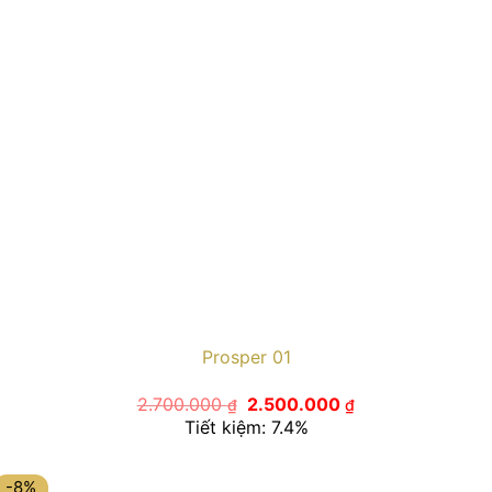
Prosper 01
Giá
Giá
2.700.000
2.500.000
₫
₫
gốc
hiện
Tiết kiệm: 7.4%
là:
tại
2.700.000 ₫.
là:
2.500.000 ₫.
-8%