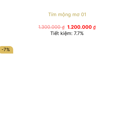
Tím mộng mơ 01
Giá
Giá
1.300.000
1.200.000
₫
₫
gốc
hiện
Tiết kiệm: 7.7%
là:
tại
1.300.000 ₫.
là:
1.200.000 ₫.
-7%