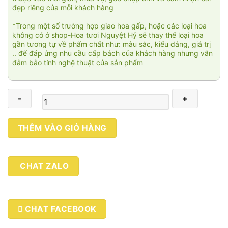
đẹp riêng của mỗi khách hàng
*Trong một số trường hợp giao hoa gấp, hoặc các loại hoa
không có ở shop-Hoa tươi Nguyệt Hỷ sẽ thay thế loại hoa
gần tương tự về phẩm chất như: màu sắc, kiểu dáng, giá trị
.. để đáp ứng nhu cầu cấp bách của khách hàng nhưng vẫn
đảm bảo tính nghệ thuật của sản phẩm
Giỏ
THÊM VÀO GIỎ HÀNG
hoa
chúc
mừng
CHAT ZALO
003
số
lượng
CHAT FACEBOOK