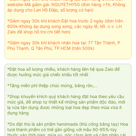
website-Mã giảm giá: NGUYETHY50 (đơn hàng >1tr, Không
áp dụng cho Lan Hồ Điệp, số lượng có hạn)
*Giảm ngay 30k khi khách Đặt hoa trước 2 ngày (đơn trên
600k-Không áp dụng song song, các ngày lễ, tết .v.v. LH
Zalo để shop hỗ trợ chi tiết hơn)
*Giảm ngay 30k khi khách nhận hoa tại: 77 Tân Thành, P
Phú Thạnh, Q Tân Phú, TP.HCM (trên 500k)
*Đặt hoa số lượng nhiều, khách hàng liên hệ qua Zalo để
được hưởng mức giá chiếc khấu tốt nhất
*Tặng miễn phí thiệp chúc mừng, băng rôn,...
*Shop khuyến khích quý khách hàng đặt hoa theo yêu cầu
mức giá, để shop tự thiết kế những sản phẩm độc đáo, mới
lạ vừa tận dụng được những loại hoa đẹp theo mùa vừa ít
đụng hàng
*Do đặt thù là sản phẩm handmade (thủ công bằng tay) Hoa
tươi thành phẩm có thể gần giống với mẫu 90-95%-tùy
thuộc vào thời gian, mùa vụ, góc chụp ảnh và cảm nhận cái