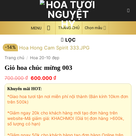
Skip
to
content
TRANG CHỦ
Chọn mẫu
MENU
LỌC
-14%
Trang chủ
/
Hoa 20-10 đẹp
Giỏ hoa chúc mừng 003
Giá
Giá
₫
₫
700.000
600.000
gốc
hiện
là:
tại
Khuyến mãi HOT:
700.000 ₫.
là:
*Giao hoa tươi tận nơi miễn phí nội thành (Bán kính 10km đơn
600.000 ₫.
trên 500k)
*Giảm ngay 20k cho khách hàng mới tạo đơn hàng trên
website-Mã giảm giá: KHACHMOI (Giá trị đơn hàng >600k,
số lượng có hạn)
*Giảm ngay 50k cho khách hàng tạo đơn hàng Online trên