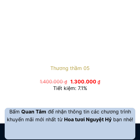
Thương thầm 05
Giá
Giá
1.400.000
1.300.000
₫
₫
gốc
hiện
Tiết kiệm: 7.1%
là:
tại
1.400.000 ₫.
là:
1.300.000 ₫.
Bấm
Quan Tâm
để nhận thông tin các chương trình
khuyến mãi mới nhất từ
Hoa tươi Nguyệt Hỷ
bạn nhé!