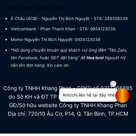
THÔNG TIN THANH TOÁN
Á Châu (ACB) - Nguyễn Thị Bích Nguyệt - STK: 249358339.
Vietcombank - Phan Thanh Khan - STK: 9934123036.
Momo-Nguyễn Thị Bích Nguyệt: 0934123036
*Nội dung chuyển khoản quý khách vui lòng điền "Tên Zalo,
tên Facebook, hoặc SĐT đặt hàng" để
Hoa tươi
Nguyệt Hỷ
tiện lên đơn hàng. Xin cảm ơn
Công ty TNHH Khang Phan - GPKD số 0317366885
Anh/chị liên hệ tại đây nhé
do Sở KH và ĐT TP HCM cấp ngày 04/07/2022
GĐ/Sở hữu website Công ty TNHH Khang Phan
Địa chỉ: 720/10 Âu Cơ, P14, Q. Tân Bình, TP.HCM