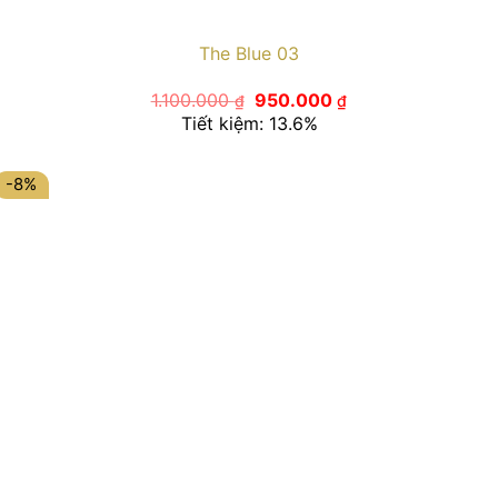
The Blue 03
Giá
Giá
1.100.000
950.000
₫
₫
gốc
hiện
Tiết kiệm: 13.6%
là:
tại
1.100.000 ₫.
là:
950.000 ₫.
-8%