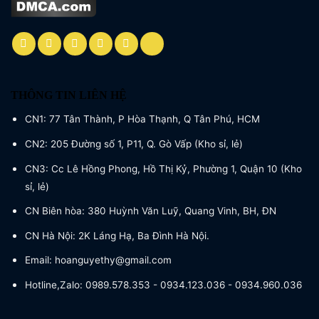
THÔNG TIN LIÊN HỆ
CN1: 77 Tân Thành, P Hòa Thạnh, Q Tân Phú, HCM
CN2: 205 Đường số 1, P11, Q. Gò Vấp (Kho sỉ, lẻ)
CN3: Cc Lê Hồng Phong, Hồ Thị Kỷ, Phường 1, Quận 10 (Kho
sỉ, lẻ)
CN Biên hòa: 380 Huỳnh Văn Luỹ, Quang Vinh, BH, ĐN
CN Hà Nội: 2K Láng Hạ, Ba Đình Hà Nội.
Email: hoanguyethy@gmail.com
Hotline,Zalo: 0989.578.353 - 0934.123.036 - 0934.960.036