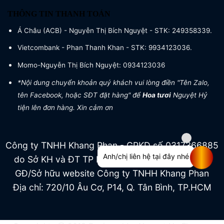
THÔNG TIN THANH TOÁN
Á Châu (ACB) - Nguyễn Thị Bích Nguyệt - STK: 249358339.
Vietcombank - Phan Thanh Khan - STK: 9934123036.
Momo-Nguyễn Thị Bích Nguyệt: 0934123036
*Nội dung chuyển khoản quý khách vui lòng điền "Tên Zalo,
tên Facebook, hoặc SĐT đặt hàng" để
Hoa tươi
Nguyệt Hỷ
tiện lên đơn hàng. Xin cảm ơn
Công ty TNHH Khang Phan - GPKD số 0317366885
Anh/chị liên hệ tại đây nhé
do Sở KH và ĐT TP HCM cấp ngày 04/07/2022
GĐ/Sở hữu website Công ty TNHH Khang Phan
Địa chỉ: 720/10 Âu Cơ, P14, Q. Tân Bình, TP.HCM