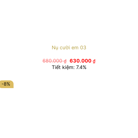
Nụ cười em 03
Giá
Giá
680.000
630.000
₫
₫
gốc
hiện
Tiết kiệm: 7.4%
là:
tại
680.000 ₫.
là:
630.000 ₫.
-8%