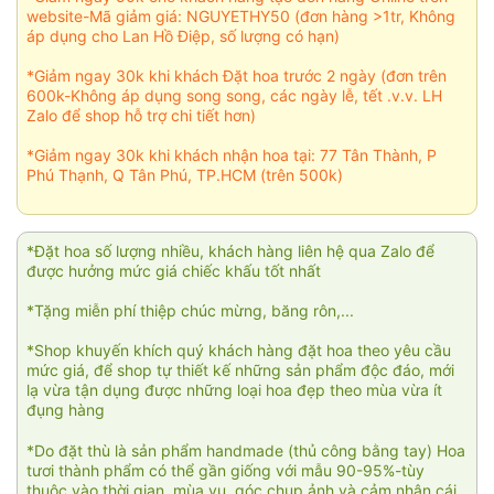
website-Mã giảm giá: NGUYETHY50 (đơn hàng >1tr, Không
áp dụng cho Lan Hồ Điệp, số lượng có hạn)
*Giảm ngay 30k khi khách Đặt hoa trước 2 ngày (đơn trên
600k-Không áp dụng song song, các ngày lễ, tết .v.v. LH
Zalo để shop hỗ trợ chi tiết hơn)
*Giảm ngay 30k khi khách nhận hoa tại: 77 Tân Thành, P
Phú Thạnh, Q Tân Phú, TP.HCM (trên 500k)
*Đặt hoa số lượng nhiều, khách hàng liên hệ qua Zalo để
được hưởng mức giá chiếc khấu tốt nhất
*Tặng miễn phí thiệp chúc mừng, băng rôn,...
*Shop khuyến khích quý khách hàng đặt hoa theo yêu cầu
mức giá, để shop tự thiết kế những sản phẩm độc đáo, mới
lạ vừa tận dụng được những loại hoa đẹp theo mùa vừa ít
đụng hàng
*Do đặt thù là sản phẩm handmade (thủ công bằng tay) Hoa
tươi thành phẩm có thể gần giống với mẫu 90-95%-tùy
thuộc vào thời gian, mùa vụ, góc chụp ảnh và cảm nhận cái