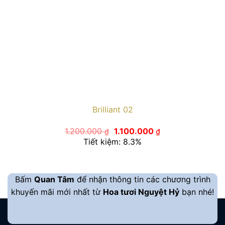
Brilliant 02
Giá
Giá
1.200.000
1.100.000
₫
₫
gốc
hiện
Tiết kiệm: 8.3%
là:
tại
1.200.000 ₫.
là:
1.100.000 ₫.
Bấm
Quan Tâm
để nhận thông tin các chương trình
khuyến mãi mới nhất từ
Hoa tươi Nguyệt Hỷ
bạn nhé!