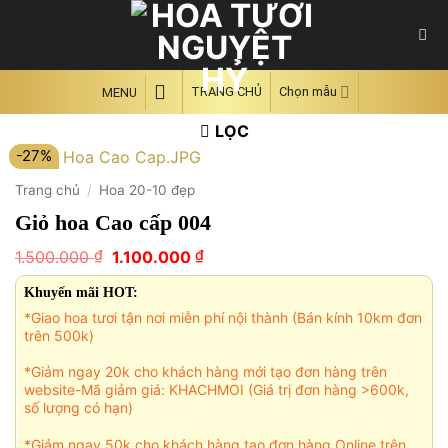
Skip
to
content
TRANG CHỦ
Chọn mẫu
MENU
LỌC
-27%
Trang chủ
/
Hoa 20-10 đẹp
Giỏ hoa Cao cấp 004
Giá
Giá
₫
₫
1.500.000
1.100.000
gốc
hiện
là:
tại
Khuyến mãi HOT:
1.500.000 ₫.
là:
*Giao hoa tươi tận nơi miễn phí nội thành (Bán kính 10km đơn
1.100.000 ₫.
trên 500k)
*Giảm ngay 20k cho khách hàng mới tạo đơn hàng trên
website-Mã giảm giá: KHACHMOI (Giá trị đơn hàng >600k,
số lượng có hạn)
*Giảm ngay 50k cho khách hàng tạo đơn hàng Online trên