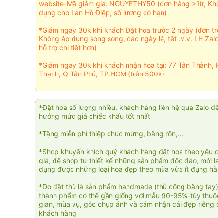
website-Mã giảm giá: NGUYETHY50 (đơn hàng >1tr, Kh
dụng cho Lan Hồ Điệp, số lượng có hạn)
*Giảm ngay 30k khi khách Đặt hoa trước 2 ngày (đơn t
Không áp dụng song song, các ngày lễ, tết .v.v. LH Zal
hỗ trợ chi tiết hơn)
*Giảm ngay 30k khi khách nhận hoa tại: 77 Tân Thành, 
Thạnh, Q Tân Phú, TP.HCM (trên 500k)
*Đặt hoa số lượng nhiều, khách hàng liên hệ qua Zalo đ
hưởng mức giá chiếc khấu tốt nhất
*Tặng miễn phí thiệp chúc mừng, băng rôn,...
*Shop khuyến khích quý khách hàng đặt hoa theo yêu 
giá, để shop tự thiết kế những sản phẩm độc đáo, mới l
dụng được những loại hoa đẹp theo mùa vừa ít đụng h
*Do đặt thù là sản phẩm handmade (thủ công bằng tay)
thành phẩm có thể gần giống với mẫu 90-95%-tùy thuộc
gian, mùa vụ, góc chụp ảnh và cảm nhận cái đẹp riêng 
khách hàng