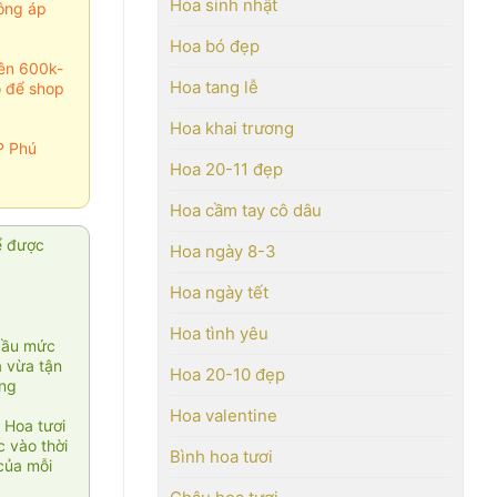
Hoa sinh nhật
ông áp
Hoa bó đẹp
rên 600k-
Hoa tang lễ
o để shop
Hoa khai trương
P Phú
Hoa 20-11 đẹp
Hoa cầm tay cô dâu
ể được
Hoa ngày 8-3
Hoa ngày tết
Hoa tình yêu
cầu mức
ạ vừa tận
Hoa 20-10 đẹp
àng
Hoa valentine
 Hoa tươi
 vào thời
Bình hoa tươi
của mỗi