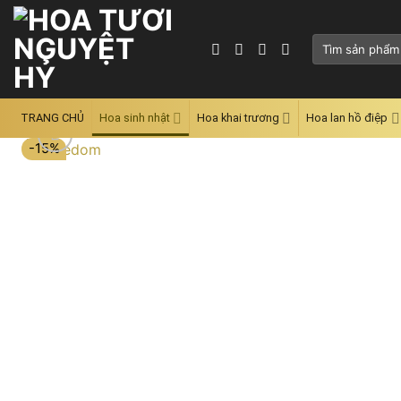
Skip
to
Tìm
content
kiếm:
TRANG CHỦ
Hoa sinh nhật
Hoa khai trương
Hoa lan hồ điệp
-15%