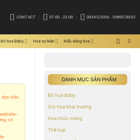
CONTACT
07:00 - 23:00
0934123036 - 0989578353
Bó hoa Baby
Hoa sự kiện
Kiểu dáng hoa
DANH MỤC SẢN PHẨM
Bó hoa Baby
m đơn trên
Giỏ hoa khai trương
website-
Hoa chúc mừng
ợng có
Thể loại
ên