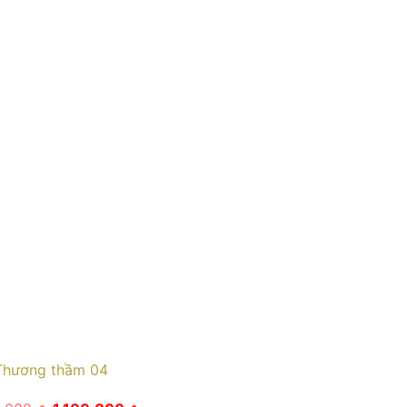
Thương thầm 04
Giá
Giá