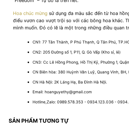
“Freedom” – Tự do là trên hết.
Hoa chúc mừng
sử dụng đa màu sắc đến từ hoa hồng,
điểu vươn cao vượt trội so với các bông hoa khác. 
mình muốn. Đó có lẽ là một trong những điều quan tr
CN1: 77 Tân Thành, P Phú Thạnh, Q Tân Phú, TP.
CN2: 205 Đường số 1, P11, Q. Gò Vấp (Kho sỉ, lẻ)
CN3: Cc Lê Hồng Phong, Hồ Thị Kỷ, Phường 1, Quận 1
CN Biên hòa: 380 Huỳnh Văn Luỹ, Quang Vinh, BH,
CN Hà Nội: 2K Láng Hạ, Ba Đình Hà Nội.
Email: hoanguyethy@gmail.com
Hotline,Zalo: 0989.578.353 - 0934.123.036 - 0934
SẢN PHẨM TƯƠNG TỰ