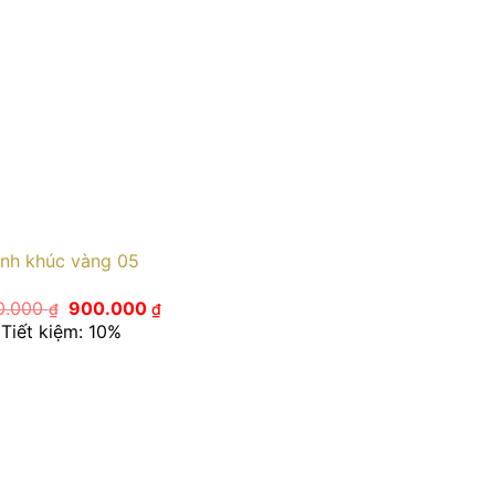
ình khúc vàng 05
Giá
Giá
0.000
900.000
₫
₫
gốc
hiện
Tiết kiệm: 10%
là:
tại
1.000.000 ₫.
là:
900.000 ₫.