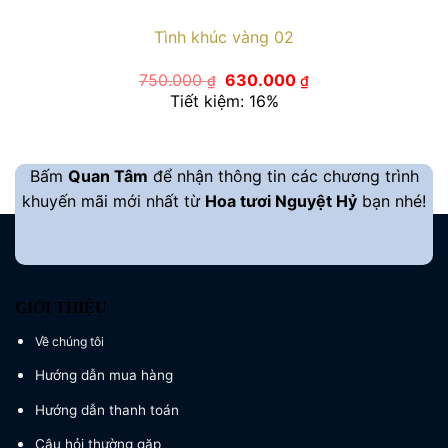
Tình khúc vàng 02
Giá
Giá
750.000
630.000
₫
₫
gốc
hiện
Tiết kiệm: 16%
là:
tại
750.000 ₫.
là:
630.000 ₫.
Bấm
Quan Tâm
để nhận thông tin các chương trình
khuyến mãi mới nhất từ
Hoa tươi Nguyệt Hỷ
bạn nhé!
GIỚI THIỆU
Về chúng tôi
Hướng dẫn mua hàng
Hướng dẫn thanh toán
Câu hỏi thường gặp