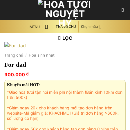
Skip
to
content
TRANG CHỦ
Chọn mẫu
MENU
LỌC
Trang chủ
/
Hoa sinh nhật
For dad
₫
900.000
Khuyến mãi HOT:
*Giao hoa tươi tận nơi miễn phí nội thành (Bán kính 10km đơn
trên 500k)
*Giảm ngay 20k cho khách hàng mới tạo đơn hàng trên
website-Mã giảm giá: KHACHMOI (Giá trị đơn hàng >600k,
số lượng có hạn)
*Giảm ngay 50k cho khách hàng tạo đơn hàng Online trên