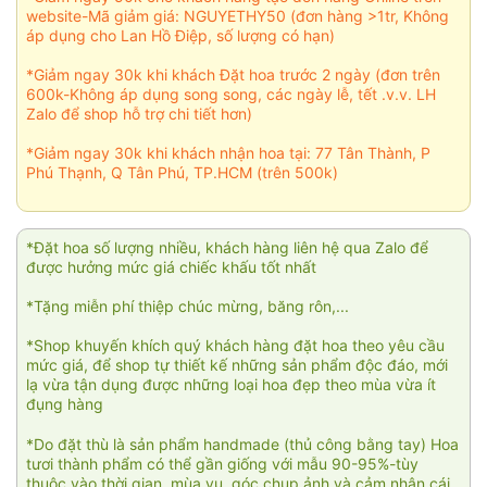
website-Mã giảm giá: NGUYETHY50 (đơn hàng >1tr, Không
áp dụng cho Lan Hồ Điệp, số lượng có hạn)
*Giảm ngay 30k khi khách Đặt hoa trước 2 ngày (đơn trên
600k-Không áp dụng song song, các ngày lễ, tết .v.v. LH
Zalo để shop hỗ trợ chi tiết hơn)
*Giảm ngay 30k khi khách nhận hoa tại: 77 Tân Thành, P
Phú Thạnh, Q Tân Phú, TP.HCM (trên 500k)
*Đặt hoa số lượng nhiều, khách hàng liên hệ qua Zalo để
được hưởng mức giá chiếc khấu tốt nhất
*Tặng miễn phí thiệp chúc mừng, băng rôn,...
*Shop khuyến khích quý khách hàng đặt hoa theo yêu cầu
mức giá, để shop tự thiết kế những sản phẩm độc đáo, mới
lạ vừa tận dụng được những loại hoa đẹp theo mùa vừa ít
đụng hàng
*Do đặt thù là sản phẩm handmade (thủ công bằng tay) Hoa
tươi thành phẩm có thể gần giống với mẫu 90-95%-tùy
thuộc vào thời gian, mùa vụ, góc chụp ảnh và cảm nhận cái