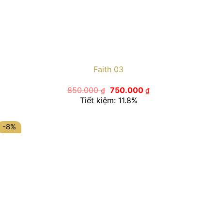
Faith 03
Giá
Giá
850.000
750.000
₫
₫
gốc
hiện
Tiết kiệm: 11.8%
là:
tại
850.000 ₫.
là:
750.000 ₫.
-8%