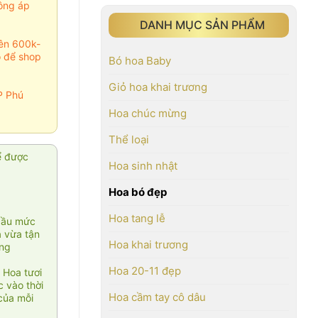
ông áp
DANH MỤC SẢN PHẨM
rên 600k-
o để shop
Bó hoa Baby
Giỏ hoa khai trương
P Phú
Hoa chúc mừng
Thể loại
ể được
Hoa sinh nhật
Hoa bó đẹp
Hoa tang lễ
cầu mức
ạ vừa tận
Hoa khai trương
àng
Hoa 20-11 đẹp
 Hoa tươi
 vào thời
Hoa cầm tay cô dâu
của mỗi