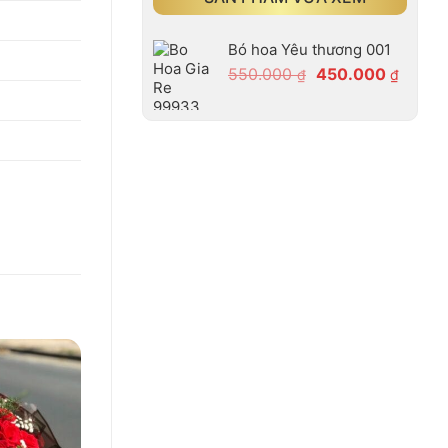
Bó hoa Yêu thương 001
Giá
Giá
550.000
450.000
₫
₫
gốc
hiện
là:
tại
550.000 ₫.
là:
450.00