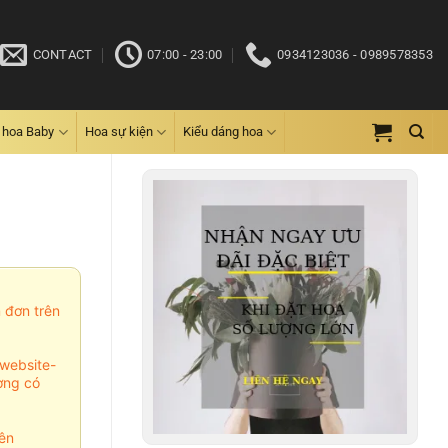
CONTACT
07:00 - 23:00
0934123036 - 0989578353
 hoa Baby
Hoa sự kiện
Kiểu dáng hoa
m đơn trên
website-
ợng có
ên