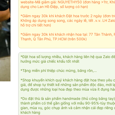
website-Mã giảm giá: NGUYETHY50 (đơn hàng >1tr, Kh
dụng cho Lan Hồ Điệp, số lượng có hạn)
*Giảm ngay 30k khi khách Đặt hoa trước 2 ngày (đơn t
Không áp dụng song song, các ngày lễ, tết .v.v. LH Zal
hỗ trợ chi tiết hơn)
*Giảm ngay 30k khi khách nhận hoa tại: 77 Tân Thành, 
Thạnh, Q Tân Phú, TP.HCM (trên 500k)
*Đặt hoa số lượng nhiều, khách hàng liên hệ qua Zalo đ
hưởng mức giá chiếc khấu tốt nhất
*Tặng miễn phí thiệp chúc mừng, băng rôn,...
*Shop khuyến khích quý khách hàng đặt hoa theo yêu 
giá, để shop tự thiết kế những sản phẩm độc đáo, mới l
dụng được những loại hoa đẹp theo mùa vừa ít đụng h
*Do đặt thù là sản phẩm handmade (thủ công bằng tay)
thành phẩm có thể gần giống với mẫu 90-95%-tùy thuộc
gian, mùa vụ, góc chụp ảnh và cảm nhận cái đẹp riêng 
khách hàng