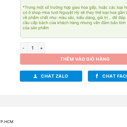
*Trong một số trường hợp giao hoa gấp, hoặc các loại 
có ở shop-Hoa tươi Nguyệt Hỷ sẽ thay thế loại hoa gần 
về phẩm chất như: màu sắc, kiểu dáng, giá trị .. để đáp
cầu cấp bách của khách hàng nhưng vẫn đảm bảo tính 
của sản phẩm
Fidélité 003 số lượng
THÊM VÀO GIỎ HÀNG
CHAT ZALO
CHAT FA
 TP.HCM