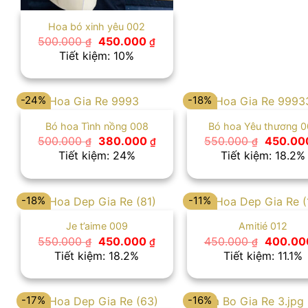
Hoa bó xinh yêu 002
Giá
Giá
500.000
450.000
₫
₫
gốc
hiện
Tiết kiệm: 10%
là:
tại
500.000 ₫.
là:
450.000 ₫.
-24%
-18%
Bó hoa Tình nồng 008
Bó hoa Yêu thương 0
Giá
Giá
Giá
500.000
380.000
550.000
450.0
₫
₫
₫
gốc
hiện
gốc
Tiết kiệm: 24%
Tiết kiệm: 18.2%
là:
tại
là:
500.000 ₫.
là:
550.000
380.000 ₫.
-18%
-11%
Je t’aime 009
Amitié 012
Giá
Giá
Giá
550.000
450.000
450.000
400.0
₫
₫
₫
gốc
hiện
gốc
Tiết kiệm: 18.2%
Tiết kiệm: 11.1%
là:
tại
là:
550.000 ₫.
là:
450.000
450.000 ₫.
-17%
-16%