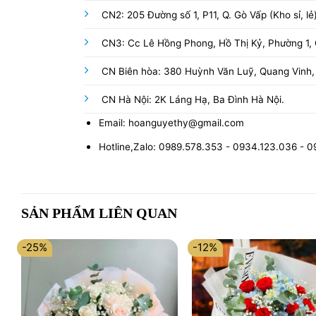
CN2: 205 Đường số 1, P11, Q. Gò Vấp (Kho sỉ, lẻ
CN3: Cc Lê Hồng Phong, Hồ Thị Kỷ, Phường 1, Q
CN Biên hòa: 380 Huỳnh Văn Luỹ, Quang Vinh,
CN Hà Nội: 2K Láng Hạ, Ba Đình Hà Nội.
Email: hoanguyethy@gmail.com
Hotline,Zalo: 0989.578.353 - 0934.123.036 - 
SẢN PHẨM LIÊN QUAN
-25%
-12%