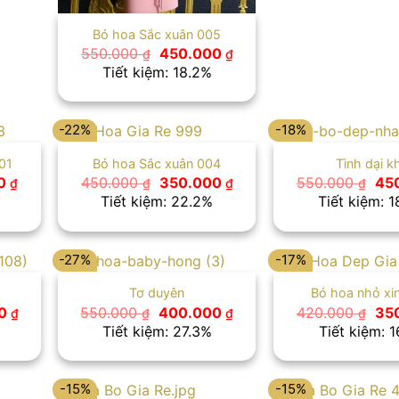
Bó hoa Sắc xuân 005
Giá
Giá
550.000
450.000
₫
₫
gốc
hiện
Tiết kiệm: 18.2%
là:
tại
550.000 ₫.
là:
450.000 ₫.
-22%
-18%
01
Bó hoa Sắc xuân 004
Tình dại k
Giá
Giá
Giá
Giá
00
450.000
350.000
550.000
45
₫
₫
₫
₫
hiện
gốc
hiện
gố
Tiết kiệm: 22.2%
Tiết kiệm: 
tại
là:
tại
là:
 ₫.
là:
450.000 ₫.
là:
550
450.000 ₫.
350.000 ₫.
-27%
-17%
Tơ duyên
Bó hoa nhỏ xi
Giá
Giá
Giá
Giá
00
550.000
400.000
420.000
35
₫
₫
₫
₫
hiện
gốc
hiện
gố
Tiết kiệm: 27.3%
Tiết kiệm: 
tại
là:
tại
là:
 ₫.
là:
550.000 ₫.
là:
420
400.000 ₫.
400.000 ₫.
-15%
-15%