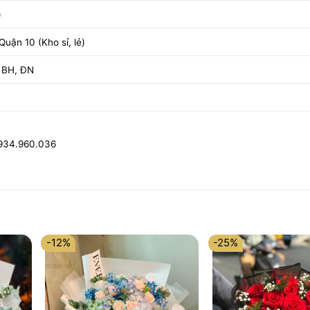
)
uận 10 (Kho sỉ, lẻ)
 BH, ĐN
0934.960.036
-12%
-25%