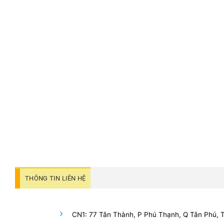
THÔNG TIN LIÊN HỆ
CN1: 77 Tân Thành, P Phú Thạnh, Q Tân Phú,