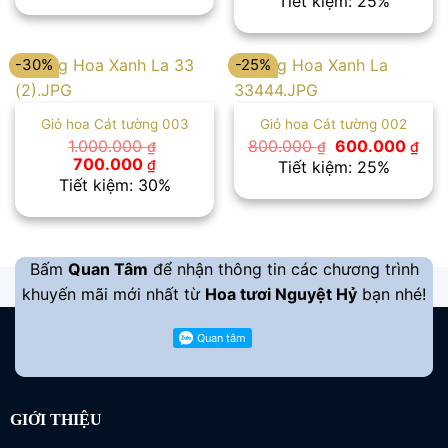
Tiết kiệm: 25%
900.000 ₫.
là:
là:
tại
700.000 ₫.
1.000.000 ₫.
là:
750.000 ₫
-30%
-25%
Giỏ hoa Cát tường 003
Giỏ hoa Cát tường 002
Giá
Giá
1.000.000
800.000
600.000
₫
₫
₫
gốc
hiệ
Giá
Giá
700.000
₫
Tiết kiệm: 25%
là:
tại
gốc
hiện
Tiết kiệm: 30%
800.000 ₫.
là:
là:
tại
600
1.000.000 ₫.
là:
700.000 ₫.
Bấm
Quan Tâm
để nhận thông tin các chương trình
khuyến mãi mới nhất từ
Hoa tươi Nguyệt Hỷ
bạn nhé!
GIỚI THIỆU