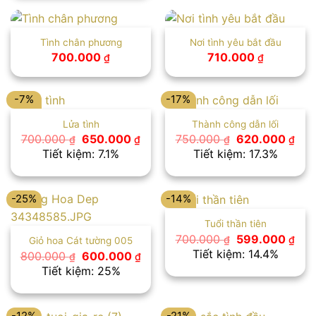
780.000 ₫.
Tình chân phương
Nơi tình yêu bắt đầu
700.000
710.000
₫
₫
-7%
-17%
Lửa tình
Thành công dẫn lối
Giá
Giá
Giá
Giá
700.000
650.000
750.000
620.000
₫
₫
₫
₫
gốc
hiện
gốc
hiệ
Tiết kiệm: 7.1%
Tiết kiệm: 17.3%
là:
tại
là:
tại
700.000 ₫.
là:
750.000 ₫.
là:
650.000 ₫.
620
-25%
-14%
Tuổi thần tiên
Giá
Giá
700.000
599.000
₫
₫
Giỏ hoa Cát tường 005
gốc
hiệ
Tiết kiệm: 14.4%
Giá
Giá
800.000
600.000
₫
₫
là:
tại
gốc
hiện
Tiết kiệm: 25%
700.000 ₫.
là:
là:
tại
599
800.000 ₫.
là:
600.000 ₫.
-12%
-21%