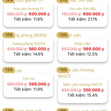
Hoa yêu thương 01
Son sắc tình đầu
Giá
Giá
Giá
Giá
680.000
600.000
760.000
600.000
₫
₫
₫
₫
gốc
hiện
gốc
hiệ
Tiết kiệm: 11.8%
Tiết kiệm: 21.1%
là:
tại
là:
tại
680.000 ₫.
là:
760.000 ₫.
là:
600.000 ₫.
600
-15%
-12%
Tương phùng SN359
Đoàn viên
Giá
Giá
Giá
Giá
656.000
560.000
650.000
569.000
₫
₫
₫
₫
gốc
hiện
gốc
hiệ
Tiết kiệm: 14.6%
Tiết kiệm: 12.5%
là:
tại
là:
tại
656.000 ₫.
là:
650.000 ₫.
là:
560.000 ₫.
569
-12%
-15%
Tình ca
Giá
Giá
680.000
599.000
₫
₫
Mầm yêu thương SN373
gốc
hiện
Tiết kiệm: 11.9%
Giá
Giá
650.000
550.000
₫
₫
là:
tại
gốc
hiệ
Tiết kiệm: 15.4%
680.000 ₫.
là:
là:
tại
599.000 ₫.
650.000 ₫.
là:
550
-17%
-16%