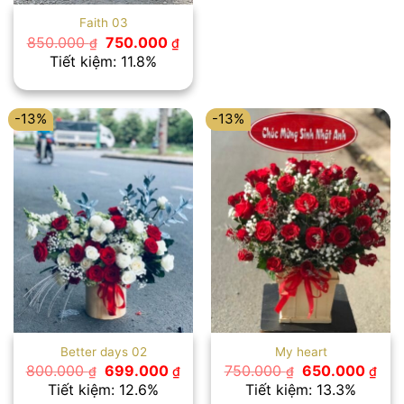
Faith 03
Giá
Giá
850.000
750.000
₫
₫
gốc
hiện
Tiết kiệm: 11.8%
là:
tại
850.000 ₫.
là:
750.000 ₫.
-13%
-13%
Better days 02
My heart
Giá
Giá
Giá
Giá
800.000
699.000
750.000
650.000
₫
₫
₫
₫
gốc
hiện
gốc
hiệ
Tiết kiệm: 12.6%
Tiết kiệm: 13.3%
là:
tại
là:
tại