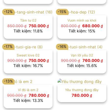
800.000 ₫.
là:
750.000 ₫.
là:
699.000 ₫.
650
-12%
-15%
Tâm tư 02
Vươn mình xa khơi
Giá
Giá
Giá
Giá
850.000
750.000
800.000
680.000
₫
₫
₫
₫
gốc
hiện
gốc
hiệ
Tiết kiệm: 11.8%
Tiết kiệm: 15%
là:
tại
là:
tại
850.000 ₫.
là:
800.000 ₫.
là:
750.000 ₫.
680
-17%
-16%
Sweet love 02
Vạn lời yêu 02
Giá
Giá
Giá
Giá
900.000
750.000
900.000
760.000
₫
₫
₫
₫
gốc
hiện
gốc
hiệ
Tiết kiệm: 16.7%
Tiết kiệm: 15.6%
là:
tại
là:
tại
900.000 ₫.
là:
900.000 ₫.
là:
750.000 ₫.
760
-13%
Vì đó là em 2
Yêu thương đong đầy
Giá
Giá
900.000
780.000
780.000
₫
₫
₫
gốc
hiện
Tiết kiệm: 13.3%
là:
tại
900.000 ₫.
là: