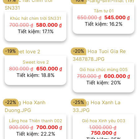
Tâm tư 01
Giá
Giá
650.000
545.000
₫
₫
Khúc hát chim trời SN331
gốc
hiệ
Tiết kiệm: 16.2%
Giá
Giá
700.000
580.000
₫
₫
là:
tại
gốc
hiện
Tiết kiệm: 17.1%
650.000 ₫.
là:
là:
tại
545
700.000 ₫.
là:
580.000 ₫.
-19%
-20%
Sweet love 2
Giá
Giá
800.000
650.000
₫
₫
Giỏ hoa chúc mừng 005
gốc
hiện
Tiết kiệm: 18.8%
Giá
Giá
750.000
600.000
₫
₫
là:
tại
gốc
hiệ
Tiết kiệm: 20%
800.000 ₫.
là:
là:
tại
650.000 ₫.
750.000 ₫.
là:
600
-22%
-25%
Lẵng hoa Thiên thanh 002
Giỏ hoa Xinh yêu 003
Giá
Giá
900.000
700.000
1.000.000
₫
₫
₫
gốc
hiện
Giá
Giá
750.000
₫
Tiết kiệm: 22.2%
là:
tại
gốc
hiện