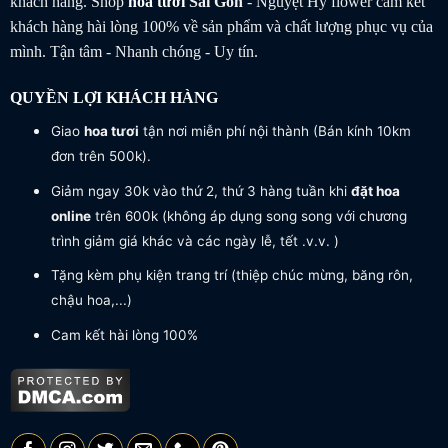
khách hàng. Shop
hoa tươi
Sài Gòn
- Nguyệt Hỷ flower cam kết
khách hàng hài lòng 100% về sản phẩm và chất lượng phục vụ của
mình. Tận tâm - Nhanh chóng - Uy tín.
QUYỀN LỢI KHÁCH HÀNG
Giao
hoa tươi
tận nơi miễn phí nội thành (Bán kính 10km
đơn trên 500k).
Giảm ngay 30k vào thứ 2, thứ 3 hàng tuần khi
đặt hoa
online
trên 600k (không áp dụng song song với chương
trình giảm giá khác và các ngày lễ, tết .v.v. )
Tặng kèm phụ kiện trang trí (thiệp chúc mừng, băng rôn,
chậu hoa,...)
Cam kết hài lòng 100%