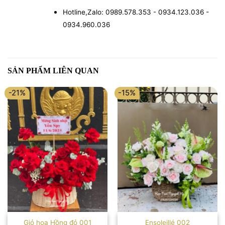
Hotline,Zalo: 0989.578.353 - 0934.123.036 -
0934.960.036
SẢN PHẨM LIÊN QUAN
-21%
-15%
Giỏ hoa Hồng đỏ 001
Ensoleillé 002