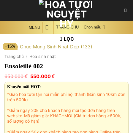
Skip
to
content
TRANG CHỦ
Chọn mẫu
MENU
LỌC
-15%
Trang chủ
/
Hoa sinh nhật
Ensoleillé 002
Giá
Giá
₫
₫
650.000
550.000
gốc
hiện
là:
tại
Khuyến mãi HOT:
650.000 ₫.
là:
*Giao hoa tươi tận nơi miễn phí nội thành (Bán kính 10km đơn
550.000 ₫.
trên 500k)
*Giảm ngay 20k cho khách hàng mới tạo đơn hàng trên
website-Mã giảm giá: KHACHMOI (Giá trị đơn hàng >600k,
số lượng có hạn)
*Giảm ngay 50k cho khách hàng tạo đơn hàng Online trên