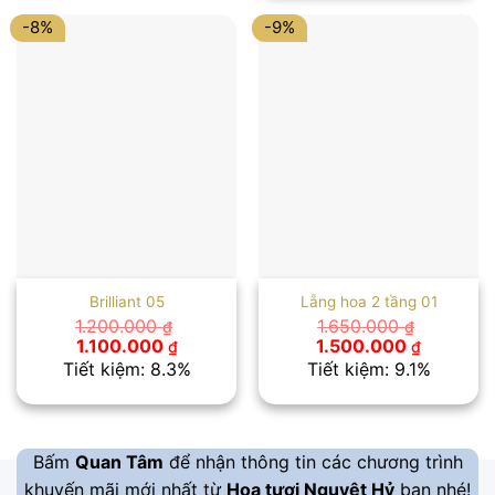
1.000.00
-8%
-9%
Brilliant 05
Lẵng hoa 2 tầng 01
1.200.000
1.650.000
₫
₫
Giá
Giá
Giá
Giá
1.100.000
1.500.000
₫
₫
gốc
hiện
gốc
hiện
Tiết kiệm: 8.3%
Tiết kiệm: 9.1%
là:
tại
là:
tại
1.200.000 ₫.
là:
1.650.000 ₫.
là:
1.100.000 ₫.
1.500.00
Bấm
Quan Tâm
để nhận thông tin các chương trình
khuyến mãi mới nhất từ
Hoa tươi Nguyệt Hỷ
bạn nhé!