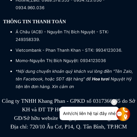
Hotline,Zalo: 0989.578.353 - 0934.123.036 -
0934.960.036
THÔNG TIN THANH TOÁN
Á Châu (ACB) - Nguyễn Thị Bích Nguyệt - STK:
249358339.
Vietcombank - Phan Thanh Khan - STK: 9934123036.
Momo-Nguyễn Thị Bích Nguyệt: 0934123036
*Nội dung chuyển khoản quý khách vui lòng điền "Tên Zalo,
tên Facebook, hoặc SĐT đặt hàng" để
Hoa tươi
Nguyệt Hỷ
tiện lên đơn hàng. Xin cảm ơn
Công ty TNHH Khang Phan - GPKD số 0317366885 do Sở
KH và ĐT TP HCM cấp ngày 04/07/2022
Anh/chị liên hệ tại đây nhé
GĐ/Sở hữu website Công ty TNHH Khang Phan
Địa chỉ: 720/10 Âu Cơ, P14, Q. Tân Bình, TP.HCM