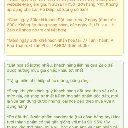
website-Mã giảm giá: NGUYETHY50 (đơn hàng >1tr, Không
áp dụng cho Lan Hồ Điệp, số lượng có hạn)
*Giảm ngay 30k khi khách Đặt hoa trước 2 ngày (đơn trên
600k-Không áp dụng song song, các ngày lễ, tết .v.v. LH
Zalo để shop hỗ trợ chi tiết hơn)
*Giảm ngay 30k khi khách nhận hoa tại: 77 Tân Thành, P
Phú Thạnh, Q Tân Phú, TP.HCM (trên 500k)
*Đặt hoa số lượng nhiều, khách hàng liên hệ qua Zalo để
được hưởng mức giá chiếc khấu tốt nhất
*Tặng miễn phí thiệp chúc mừng, băng rôn,...
*Shop khuyến khích quý khách hàng đặt hoa theo yêu cầu
mức giá, để shop tự thiết kế những sản phẩm độc đáo, mới
lạ vừa tận dụng được những loại hoa đẹp theo mùa vừa ít
đụng hàng
*Do đặt thù là sản phẩm handmade (thủ công bằng tay) Hoa
tươi thành phẩm có thể gần giống với mẫu 90-95%-tùy
thuộc vào thời gian, mùa vụ, góc chụp ảnh và cảm nhận cái