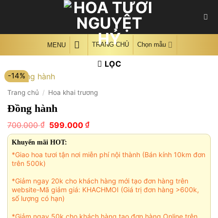
Skip
to
content
TRANG CHỦ
Chọn mẫu
MENU
LỌC
-14%
Trang chủ
/
Hoa khai trương
Đồng hành
Giá
Giá
₫
₫
700.000
599.000
gốc
hiện
là:
tại
Khuyến mãi HOT:
700.000 ₫.
là:
*Giao hoa tươi tận nơi miễn phí nội thành (Bán kính 10km đơn
599.000 ₫.
trên 500k)
*Giảm ngay 20k cho khách hàng mới tạo đơn hàng trên
website-Mã giảm giá: KHACHMOI (Giá trị đơn hàng >600k,
số lượng có hạn)
*Giảm ngay 50k cho khách hàng tạo đơn hàng Online trên