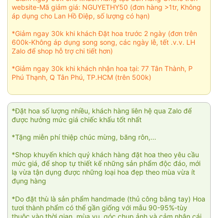
website-Mã giảm giá: NGUYETHY50 (đơn hàng >1tr, Không
áp dụng cho Lan Hồ Điệp, số lượng có hạn)
*Giảm ngay 30k khi khách Đặt hoa trước 2 ngày (đơn trên
600k-Không áp dụng song song, các ngày lễ, tết .v.v. LH
Zalo để shop hỗ trợ chi tiết hơn)
*Giảm ngay 30k khi khách nhận hoa tại: 77 Tân Thành, P
Phú Thạnh, Q Tân Phú, TP.HCM (trên 500k)
*Đặt hoa số lượng nhiều, khách hàng liên hệ qua Zalo để
được hưởng mức giá chiếc khấu tốt nhất
*Tặng miễn phí thiệp chúc mừng, băng rôn,...
*Shop khuyến khích quý khách hàng đặt hoa theo yêu cầu
mức giá, để shop tự thiết kế những sản phẩm độc đáo, mới
lạ vừa tận dụng được những loại hoa đẹp theo mùa vừa ít
đụng hàng
*Do đặt thù là sản phẩm handmade (thủ công bằng tay) Hoa
tươi thành phẩm có thể gần giống với mẫu 90-95%-tùy
thuộc vào thời gian, mùa vụ, góc chụp ảnh và cảm nhận cái