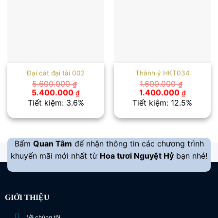
Đại cát đại tài 002
Thành ý HKT034
5.600.000
1.600.000
₫
₫
Giá
Giá
Giá
Giá
5.400.000
1.400.000
₫
₫
gốc
hiện
gốc
hiện
Tiết kiệm: 3.6%
Tiết kiệm: 12.5%
là:
tại
là:
tại
5.600.000 ₫.
là:
1.600.000 ₫.
là:
5.400.000 ₫.
1.400.00
Bấm
Quan Tâm
để nhận thông tin các chương trình
khuyến mãi mới nhất từ
Hoa tươi Nguyệt Hỷ
bạn nhé!
GIỚI THIỆU
Về chúng tôi