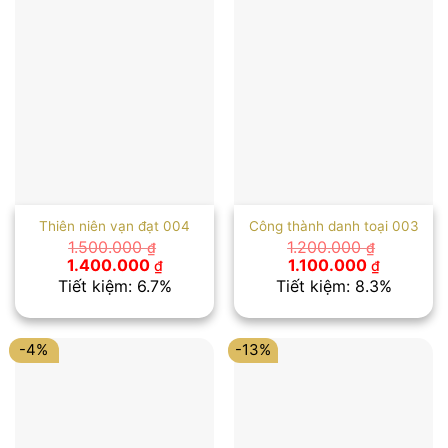
Thiên niên vạn đạt 004
Công thành danh toại 003
1.500.000
1.200.000
₫
₫
Giá
Giá
Giá
Giá
1.400.000
1.100.000
₫
₫
gốc
hiện
gốc
hiện
Tiết kiệm: 6.7%
Tiết kiệm: 8.3%
là:
tại
là:
tại
1.500.000 ₫.
là:
1.200.000 ₫.
là:
1.400.000 ₫.
1.100.000
-4%
-13%