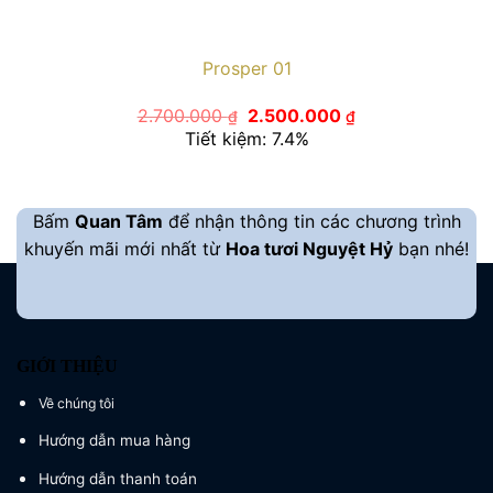
Prosper 01
Giá
Giá
2.700.000
2.500.000
₫
₫
gốc
hiện
Tiết kiệm: 7.4%
là:
tại
2.700.000 ₫.
là:
2.500.000 ₫.
Bấm
Quan Tâm
để nhận thông tin các chương trình
khuyến mãi mới nhất từ
Hoa tươi Nguyệt Hỷ
bạn nhé!
GIỚI THIỆU
Về chúng tôi
Hướng dẫn mua hàng
Hướng dẫn thanh toán