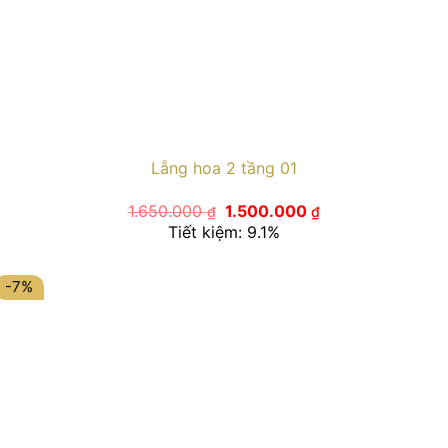
Lẵng hoa 2 tầng 01
Giá
Giá
1.650.000
1.500.000
₫
₫
gốc
hiện
Tiết kiệm: 9.1%
là:
tại
1.650.000 ₫.
là:
1.500.000 ₫.
-7%