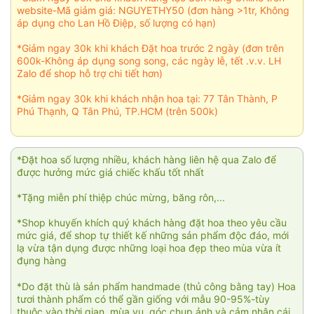
website-Mã giảm giá: NGUYETHY50 (đơn hàng >1tr, Không
áp dụng cho Lan Hồ Điệp, số lượng có hạn)
*Giảm ngay 30k khi khách Đặt hoa trước 2 ngày (đơn trên
600k-Không áp dụng song song, các ngày lễ, tết .v.v. LH
Zalo để shop hỗ trợ chi tiết hơn)
*Giảm ngay 30k khi khách nhận hoa tại: 77 Tân Thành, P
Phú Thạnh, Q Tân Phú, TP.HCM (trên 500k)
*Đặt hoa số lượng nhiều, khách hàng liên hệ qua Zalo để
được hưởng mức giá chiếc khấu tốt nhất
*Tặng miễn phí thiệp chúc mừng, băng rôn,...
*Shop khuyến khích quý khách hàng đặt hoa theo yêu cầu
mức giá, để shop tự thiết kế những sản phẩm độc đáo, mới
lạ vừa tận dụng được những loại hoa đẹp theo mùa vừa ít
đụng hàng
*Do đặt thù là sản phẩm handmade (thủ công bằng tay) Hoa
tươi thành phẩm có thể gần giống với mẫu 90-95%-tùy
thuộc vào thời gian, mùa vụ, góc chụp ảnh và cảm nhận cái