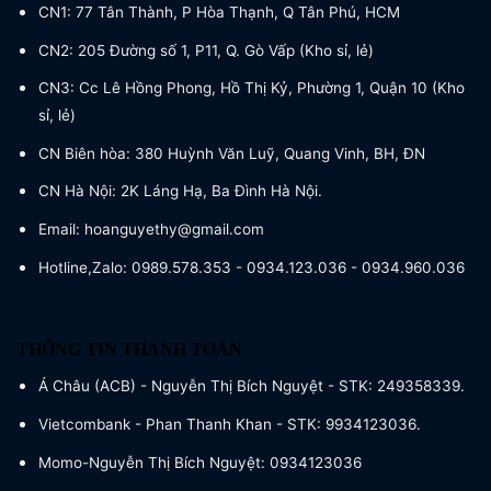
CN1: 77 Tân Thành, P Hòa Thạnh, Q Tân Phú, HCM
CN2: 205 Đường số 1, P11, Q. Gò Vấp (Kho sỉ, lẻ)
CN3: Cc Lê Hồng Phong, Hồ Thị Kỷ, Phường 1, Quận 10 (Kho
sỉ, lẻ)
CN Biên hòa: 380 Huỳnh Văn Luỹ, Quang Vinh, BH, ĐN
CN Hà Nội: 2K Láng Hạ, Ba Đình Hà Nội.
Email: hoanguyethy@gmail.com
Hotline,Zalo: 0989.578.353 - 0934.123.036 - 0934.960.036
THÔNG TIN THANH TOÁN
Á Châu (ACB) - Nguyễn Thị Bích Nguyệt - STK: 249358339.
Vietcombank - Phan Thanh Khan - STK: 9934123036.
Momo-Nguyễn Thị Bích Nguyệt: 0934123036