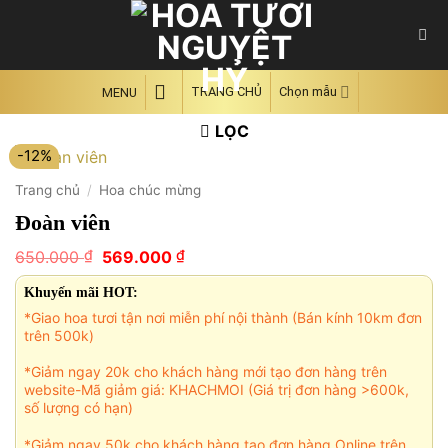
Skip
to
content
TRANG CHỦ
Chọn mẫu
MENU
LỌC
-12%
Trang chủ
/
Hoa chúc mừng
Đoàn viên
Giá
Giá
₫
₫
650.000
569.000
gốc
hiện
là:
tại
Khuyến mãi HOT:
650.000 ₫.
là:
*Giao hoa tươi tận nơi miễn phí nội thành (Bán kính 10km đơn
569.000 ₫.
trên 500k)
*Giảm ngay 20k cho khách hàng mới tạo đơn hàng trên
website-Mã giảm giá: KHACHMOI (Giá trị đơn hàng >600k,
số lượng có hạn)
*Giảm ngay 50k cho khách hàng tạo đơn hàng Online trên