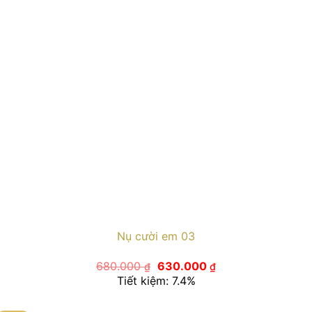
Nụ cười em 03
Giá
Giá
680.000
630.000
₫
₫
gốc
hiện
Tiết kiệm: 7.4%
là:
tại
680.000 ₫.
là:
630.000 ₫.