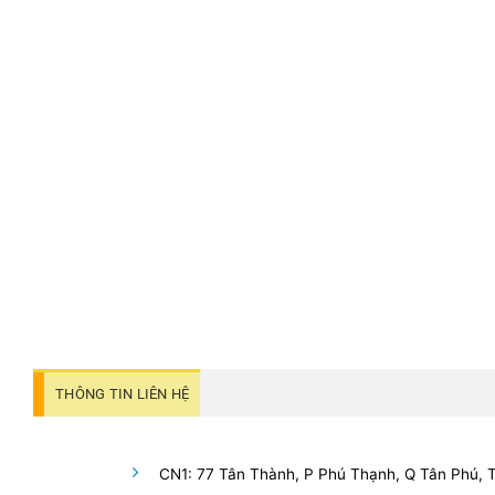
THÔNG TIN LIÊN HỆ
CN1: 77 Tân Thành, P Phú Thạnh, Q Tân Phú,