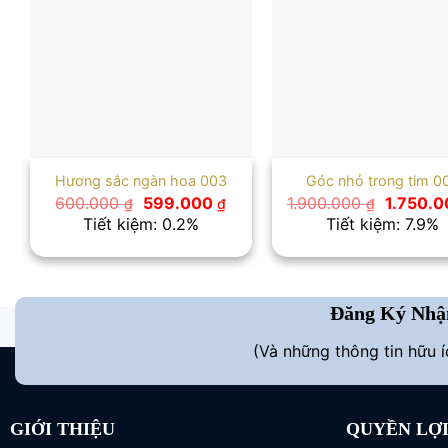
Hương sắc ngàn hoa 003
Góc nhỏ trong tim 0
Giá
Giá
Giá
600.000
599.000
1.900.000
1.750.
₫
₫
₫
gốc
hiện
gốc
Tiết kiệm: 0.2%
Tiết kiệm: 7.9%
là:
tại
là:
600.000 ₫.
là:
1.900.00
599.000 ₫.
Đăng Ký Nhậ
(Và những thông tin hữu 
GIỚI THIỆU
QUYỀN LỢ