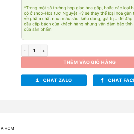
*Trong một số trường hợp giao hoa gấp, hoặc các loại 
có ở shop-Hoa tươi Nguyệt Hỷ sẽ thay thế loại hoa gần 
về phẩm chất như: màu sắc, kiểu dáng, giá trị .. để đáp
cầu cấp bách của khách hàng nhưng vẫn đảm bảo tính 
của sản phẩm
Đại dương xanh số lượng
THÊM VÀO GIỎ HÀNG
CHAT ZALO
CHAT FA
 TP.HCM