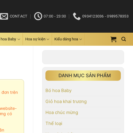
CONTACT
07:00 - 23:00
0934123036 - 0989578353
 hoa Baby
Hoa sự kiện
Kiểu dáng hoa
DANH MỤC SẢN PHẨM
Bó hoa Baby
m đơn trên
Giỏ hoa khai trương
website-
Hoa chúc mừng
ợng có
Thể loại
ên