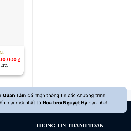
04
Giá
500.000
₫
hiện
7.4%
tại
00.000 ₫.
là:
2.500.000 ₫.
m
Quan Tâm
để nhận thông tin các chương trình
ến mãi mới nhất từ
Hoa tươi Nguyệt Hỷ
bạn nhé!
THÔNG TIN THANH TOÁN