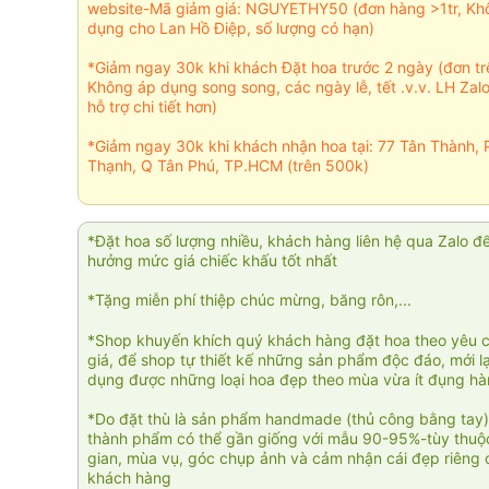
website-Mã giảm giá: NGUYETHY50 (đơn hàng >1tr, Kh
dụng cho Lan Hồ Điệp, số lượng có hạn)
*Giảm ngay 30k khi khách Đặt hoa trước 2 ngày (đơn t
Không áp dụng song song, các ngày lễ, tết .v.v. LH Zal
hỗ trợ chi tiết hơn)
*Giảm ngay 30k khi khách nhận hoa tại: 77 Tân Thành, 
Thạnh, Q Tân Phú, TP.HCM (trên 500k)
*Đặt hoa số lượng nhiều, khách hàng liên hệ qua Zalo đ
hưởng mức giá chiếc khấu tốt nhất
*Tặng miễn phí thiệp chúc mừng, băng rôn,...
*Shop khuyến khích quý khách hàng đặt hoa theo yêu 
giá, để shop tự thiết kế những sản phẩm độc đáo, mới l
dụng được những loại hoa đẹp theo mùa vừa ít đụng h
*Do đặt thù là sản phẩm handmade (thủ công bằng tay)
thành phẩm có thể gần giống với mẫu 90-95%-tùy thuộc
gian, mùa vụ, góc chụp ảnh và cảm nhận cái đẹp riêng 
khách hàng