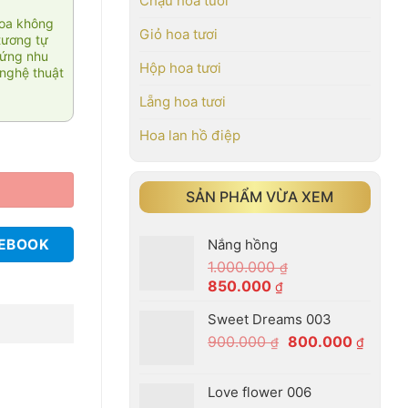
Chậu hoa tươi
hoa không
Giỏ hoa tươi
tương tự
 ứng nhu
Hộp hoa tươi
nghệ thuật
Lẵng hoa tươi
Hoa lan hồ điệp
SẢN PHẨM VỪA XEM
Nắng hồng
CEBOOK
1.000.000
₫
Giá
Giá
850.000
₫
gốc
hiện
Sweet Dreams 003
là:
tại
Giá
Giá
900.000
800.000
1.000.000 ₫.
là:
₫
₫
gốc
hiện
850.000 ₫.
là:
tại
Love flower 006
900.000 ₫.
là: