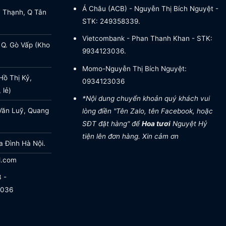
Á Châu (ACB) - Nguyễn Thị Bích Nguyệt -
a Thạnh, Q Tân
STK: 249358339.
Vietcombank - Phan Thanh Khan - STK:
 Q. Gò Vấp (Kho
9934123036.
Momo-Nguyễn Thị Bích Nguyệt:
ồ Thị Kỷ,
0934123036
 lẻ)
*Nội dung chuyển khoản quý khách vui
Văn Luỹ, Quang
lòng điền "Tên Zalo, tên Facebook, hoặc
SĐT đặt hàng" để
Hoa tươi
Nguyệt Hỷ
tiện lên đơn hàng. Xin cảm ơn
a Đình Hà Nội.
l.com
 -
.036