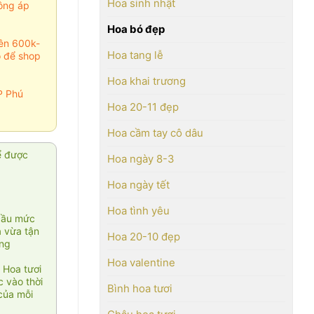
Hoa sinh nhật
ông áp
Hoa bó đẹp
rên 600k-
Hoa tang lễ
o để shop
Hoa khai trương
P Phú
Hoa 20-11 đẹp
Hoa cầm tay cô dâu
ể được
Hoa ngày 8-3
Hoa ngày tết
Hoa tình yêu
cầu mức
ạ vừa tận
Hoa 20-10 đẹp
àng
Hoa valentine
 Hoa tươi
 vào thời
Bình hoa tươi
của mỗi