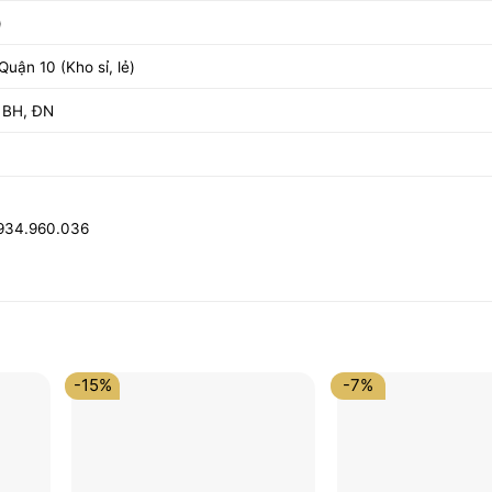
)
uận 10 (Kho sỉ, lẻ)
 BH, ĐN
0934.960.036
-15%
-7%