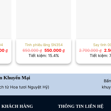
04
Tình phiêu lãng SN354
Say tình 0
Giá
Giá
Giá
Giá
000
650.000
550.000
2.700.000
2.
₫
₫
₫
₫
hiện
gốc
hiện
gốc
Tiết kiệm: 15.4%
Tiết kiệm: 
tại
là:
tại
là:
0 ₫.
là:
650.000 ₫.
là:
2.7
1.750.000 ₫.
550.000 ₫.
n Khuyến Mại
Bấ
ích từ Hoa tươi Nguyệt Hỷ)
khuy
I KHÁCH HÀNG
THÔNG TIN LIÊN HỆ