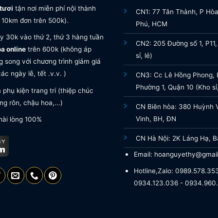
tươi
tận nơi miễn phí nội thành
CN1: 77 Tân Thành, P Hò
 10km đơn trên 500k).
Phú, HCM
y 30k vào thứ 2, thứ 3 hàng tuần
CN2: 205 Đường số 1, P11,
oa online
trên 600k (không áp
sỉ, lẻ)
 song với chương trình giảm giá
ác ngày lễ, tết .v.v. )
CN3: Cc Lê Hồng Phong, H
Phường 1, Quận 10 (Kho sỉ,
phụ kiện trang trí (thiệp chúc
g rôn, chậu hoa,...)
CN Biên hòa: 380 Huỳnh 
Vinh, BH, ĐN
hài lòng 100%
CN Hà Nội: 2K Láng Hạ, B
Email: hoanguyethy@gmai
Hotline,Zalo: 0989.578.353
0934.123.036 - 0934.960