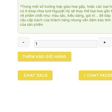
*Trong một số trường hợp giao hoa gấp, hoặc các loại 
có ở shop-Hoa tươi Nguyệt Hỷ sẽ thay thế loại hoa gần 
về phẩm chất như: màu sắc, kiểu dáng, giá trị .. để đáp
cầu cấp bách của khách hàng nhưng vẫn đảm bảo tính 
của sản phẩm
Đại
THÊM VÀO GIỎ HÀNG
cát
02
số
CHAT ZALO
CHAT FACE
lượng