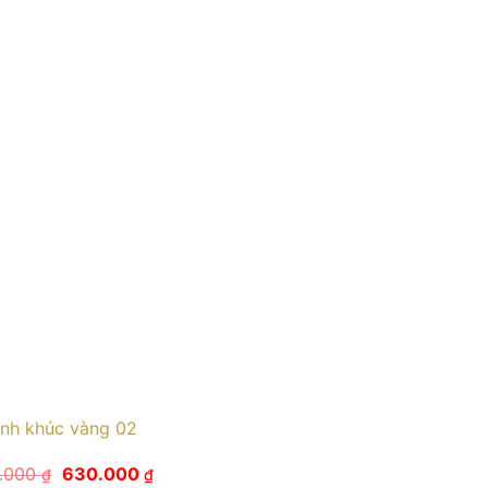
ình khúc vàng 02
Giá
Giá
.000
630.000
₫
₫