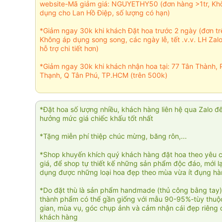
website-Mã giảm giá: NGUYETHY50 (đơn hàng >1tr, Kh
dụng cho Lan Hồ Điệp, số lượng có hạn)
*Giảm ngay 30k khi khách Đặt hoa trước 2 ngày (đơn t
Không áp dụng song song, các ngày lễ, tết .v.v. LH Zal
hỗ trợ chi tiết hơn)
*Giảm ngay 30k khi khách nhận hoa tại: 77 Tân Thành, 
Thạnh, Q Tân Phú, TP.HCM (trên 500k)
*Đặt hoa số lượng nhiều, khách hàng liên hệ qua Zalo đ
hưởng mức giá chiếc khấu tốt nhất
*Tặng miễn phí thiệp chúc mừng, băng rôn,...
*Shop khuyến khích quý khách hàng đặt hoa theo yêu 
giá, để shop tự thiết kế những sản phẩm độc đáo, mới l
dụng được những loại hoa đẹp theo mùa vừa ít đụng h
*Do đặt thù là sản phẩm handmade (thủ công bằng tay)
thành phẩm có thể gần giống với mẫu 90-95%-tùy thuộc
gian, mùa vụ, góc chụp ảnh và cảm nhận cái đẹp riêng 
khách hàng