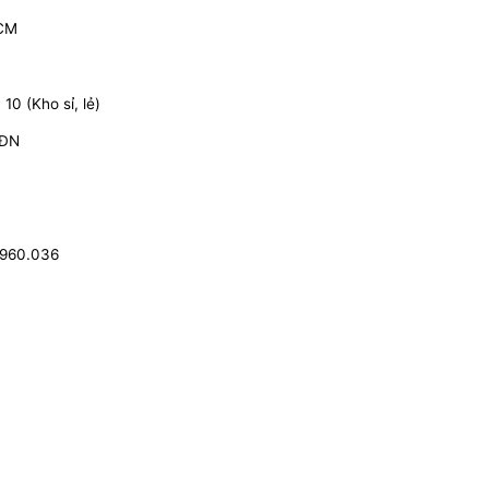
HCM
0 (Kho sỉ, lẻ)
 ĐN
.960.036