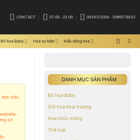
CONTACT
07:00 - 23:00
0934123036 - 0989578353
Bó hoa Baby
Hoa sự kiện
Kiểu dáng hoa
DANH MỤC SẢN PHẨM
Bó hoa Baby
m đơn trên
Giỏ hoa khai trương
website-
Hoa chúc mừng
ợng có
Thể loại
ên