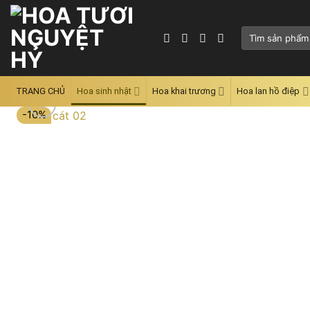
Skip
to
Tìm
content
kiếm:
TRANG CHỦ
Hoa sinh nhật
Hoa khai trương
Hoa lan hồ điệp
-10%