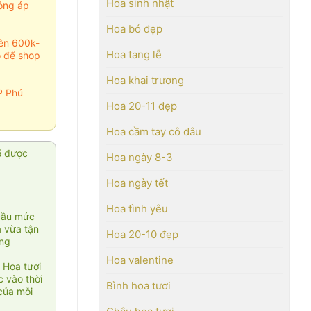
Hoa sinh nhật
ông áp
Hoa bó đẹp
rên 600k-
Hoa tang lễ
o để shop
Hoa khai trương
P Phú
Hoa 20-11 đẹp
Hoa cầm tay cô dâu
ể được
Hoa ngày 8-3
Hoa ngày tết
Hoa tình yêu
cầu mức
ạ vừa tận
Hoa 20-10 đẹp
àng
Hoa valentine
 Hoa tươi
 vào thời
Bình hoa tươi
của mỗi