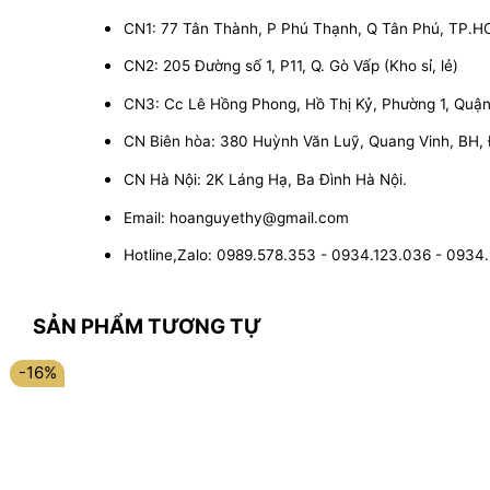
CN1: 77 Tân Thành, P Phú Thạnh, Q Tân Phú, TP.
CN2: 205 Đường số 1, P11, Q. Gò Vấp (Kho sỉ, lẻ)
CN3: Cc Lê Hồng Phong, Hồ Thị Kỷ, Phường 1, Quận 1
CN Biên hòa: 380 Huỳnh Văn Luỹ, Quang Vinh, BH,
CN Hà Nội: 2K Láng Hạ, Ba Đình Hà Nội.
Email: hoanguyethy@gmail.com
Hotline,Zalo: 0989.578.353 - 0934.123.036 - 0934
SẢN PHẨM TƯƠNG TỰ
-16%