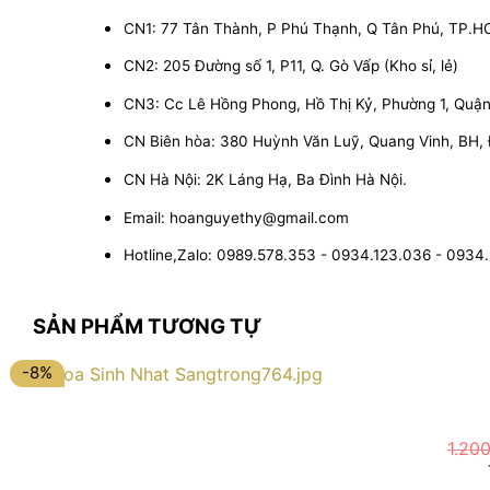
CN1: 77 Tân Thành, P Phú Thạnh, Q Tân Phú, TP.
CN2: 205 Đường số 1, P11, Q. Gò Vấp (Kho sỉ, lẻ)
CN3: Cc Lê Hồng Phong, Hồ Thị Kỷ, Phường 1, Quận 1
CN Biên hòa: 380 Huỳnh Văn Luỹ, Quang Vinh, BH,
CN Hà Nội: 2K Láng Hạ, Ba Đình Hà Nội.
Email: hoanguyethy@gmail.com
Hotline,Zalo: 0989.578.353 - 0934.123.036 - 0934
SẢN PHẨM TƯƠNG TỰ
-8%
1.20