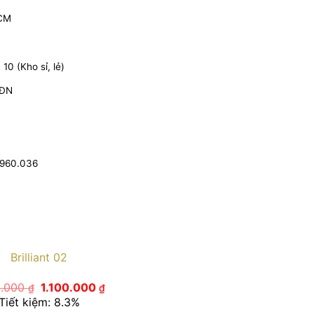
HCM
0 (Kho sỉ, lẻ)
 ĐN
.960.036
Brilliant 02
Giá
Giá
0.000
1.100.000
₫
₫
gốc
hiện
Tiết kiệm: 8.3%
là:
tại