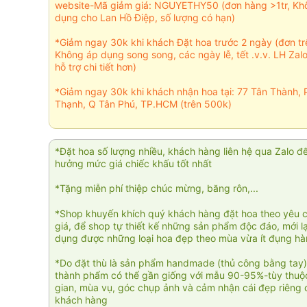
website-Mã giảm giá: NGUYETHY50 (đơn hàng >1tr, Kh
dụng cho Lan Hồ Điệp, số lượng có hạn)
*Giảm ngay 30k khi khách Đặt hoa trước 2 ngày (đơn t
Không áp dụng song song, các ngày lễ, tết .v.v. LH Zal
hỗ trợ chi tiết hơn)
*Giảm ngay 30k khi khách nhận hoa tại: 77 Tân Thành, 
Thạnh, Q Tân Phú, TP.HCM (trên 500k)
*Đặt hoa số lượng nhiều, khách hàng liên hệ qua Zalo đ
hưởng mức giá chiếc khấu tốt nhất
*Tặng miễn phí thiệp chúc mừng, băng rôn,...
*Shop khuyến khích quý khách hàng đặt hoa theo yêu 
giá, để shop tự thiết kế những sản phẩm độc đáo, mới l
dụng được những loại hoa đẹp theo mùa vừa ít đụng h
*Do đặt thù là sản phẩm handmade (thủ công bằng tay)
thành phẩm có thể gần giống với mẫu 90-95%-tùy thuộc
gian, mùa vụ, góc chụp ảnh và cảm nhận cái đẹp riêng 
khách hàng