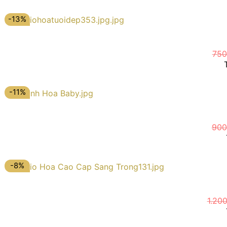
-13%
750
-11%
900
-8%
1.20