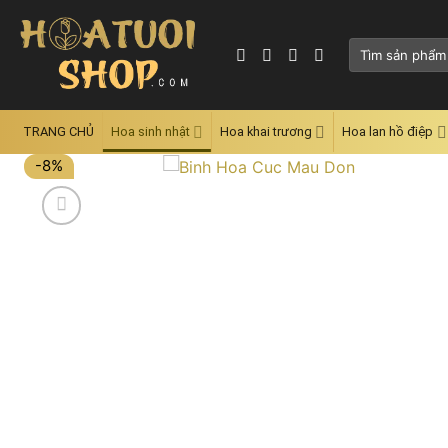
Skip
to
Tìm
content
kiếm:
TRANG CHỦ
Hoa sinh nhật
Hoa khai trương
Hoa lan hồ điệp
-8%