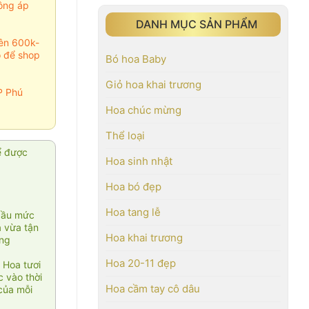
ông áp
DANH MỤC SẢN PHẨM
rên 600k-
o để shop
Bó hoa Baby
Giỏ hoa khai trương
P Phú
Hoa chúc mừng
Thể loại
ể được
Hoa sinh nhật
Hoa bó đẹp
Hoa tang lễ
cầu mức
ạ vừa tận
Hoa khai trương
àng
Hoa 20-11 đẹp
 Hoa tươi
 vào thời
Hoa cầm tay cô dâu
của mỗi