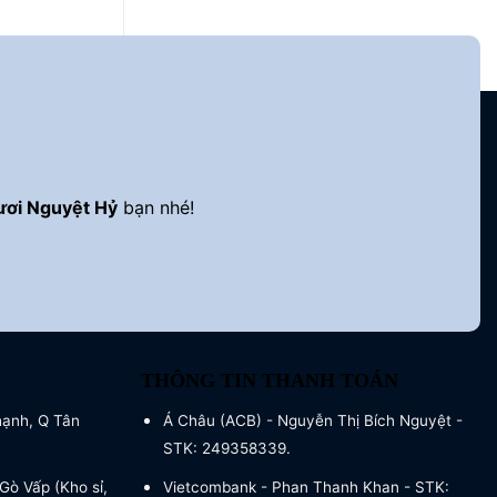
ươi Nguyệt Hỷ
bạn nhé!
THÔNG TIN THANH TOÁN
hạnh, Q Tân
Á Châu (ACB) - Nguyễn Thị Bích Nguyệt -
STK: 249358339.
Gò Vấp (Kho sỉ,
Vietcombank - Phan Thanh Khan - STK: