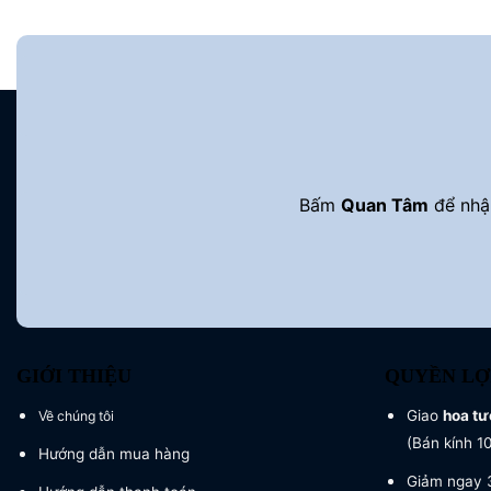
Bấm
Quan Tâm
để nhận
GIỚI THIỆU
QUYỀN LỢ
Giao
hoa tư
Về chúng tôi
(Bán kính 1
Hướng dẫn mua hàng
Giảm ngay 3