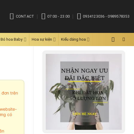
CONTACT
07:00 - 23:00
0934123036 - 0989578353
Bó hoa Baby
Hoa sự kiện
Kiểu dáng hoa
m đơn trên
website-
ợng có
ên