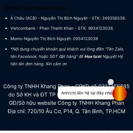
THÔNG TIN THANH TOÁN
Á Châu (ACB) - Nguyễn Thị Bích Nguyệt - STK: 249358339.
Vietcombank - Phan Thanh Khan - STK: 9934123036.
Momo-Nguyễn Thị Bích Nguyệt: 0934123036
*Nội dung chuyển khoản quý khách vui lòng điền "Tên Zalo,
tên Facebook, hoặc SĐT đặt hàng" để
Hoa tươi
Nguyệt Hỷ
tiện lên đơn hàng. Xin cảm ơn
Công ty TNHH Khang Phan - GPKD số 0317366885
Anh/chị liên hệ tại đây nhé
do Sở KH và ĐT TP HCM cấp ngày 04/07/2022
GĐ/Sở hữu website Công ty TNHH Khang Phan
Địa chỉ: 720/10 Âu Cơ, P14, Q. Tân Bình, TP.HCM