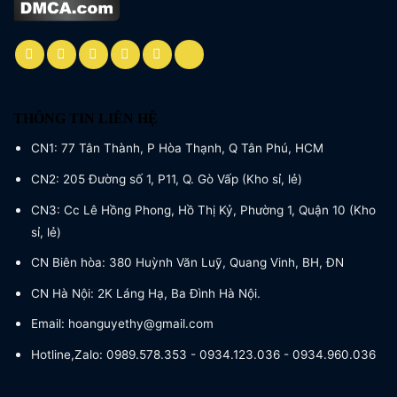
THÔNG TIN LIÊN HỆ
CN1: 77 Tân Thành, P Hòa Thạnh, Q Tân Phú, HCM
CN2: 205 Đường số 1, P11, Q. Gò Vấp (Kho sỉ, lẻ)
CN3: Cc Lê Hồng Phong, Hồ Thị Kỷ, Phường 1, Quận 10 (Kho
sỉ, lẻ)
CN Biên hòa: 380 Huỳnh Văn Luỹ, Quang Vinh, BH, ĐN
CN Hà Nội: 2K Láng Hạ, Ba Đình Hà Nội.
Email: hoanguyethy@gmail.com
Hotline,Zalo: 0989.578.353 - 0934.123.036 - 0934.960.036