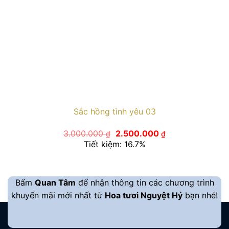
Sắc hồng tình yêu 03
Giá
Giá
3.000.000
2.500.000
₫
₫
gốc
hiện
Tiết kiệm: 16.7%
là:
tại
3.000.000 ₫.
là:
2.500.000 ₫.
Bấm
Quan Tâm
để nhận thông tin các chương trình
khuyến mãi mới nhất từ
Hoa tươi Nguyệt Hỷ
bạn nhé!