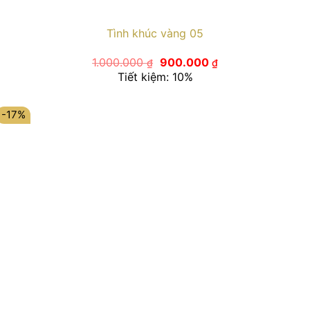
Tình khúc vàng 05
Giá
Giá
1.000.000
900.000
₫
₫
gốc
hiện
Tiết kiệm: 10%
là:
tại
1.000.000 ₫.
là:
900.000 ₫.
-17%