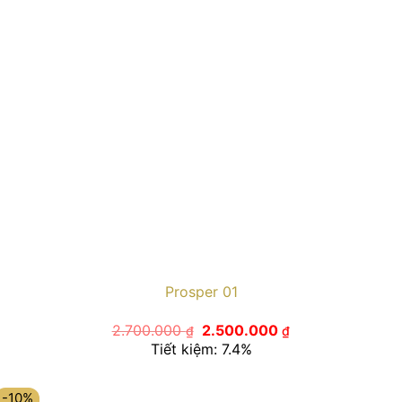
Prosper 01
Giá
Giá
2.700.000
2.500.000
₫
₫
gốc
hiện
Tiết kiệm: 7.4%
là:
tại
2.700.000 ₫.
là:
2.500.000 ₫.
-10%