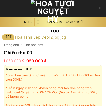
Skip
to
content
TRANG CHỦ
Chọn mẫu
MENU
LỌC
-10%
Trang chủ
/
Bình hoa tươi
Chiều thu 03
Giá
Giá
₫
₫
1.050.000
950.000
gốc
hiện
là:
tại
Khuyến mãi HOT:
1.050.000 ₫.
là:
*Giao hoa tươi tận nơi miễn phí nội thành (Bán kính 10km đơn
950.000 ₫.
trên 500k)
*Giảm ngay 20k cho khách hàng mới tạo đơn hàng trên
website-Mã giảm giá: KHACHMOI (Giá trị đơn hàng >600k,
số lượng có hạn)
*Giảm ngay 50k cho khách hàng tạo đơn hàng Online trên