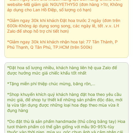
website-Mã giảm giá: NGUYETHY50 (đơn hàng >1tr, Không
áp dụng cho Lan Hồ Điệp, số lượng có hạn)
*Giảm ngay 30k khi khách Đặt hoa trước 2 ngày (đơn trên
600k-Không áp dụng song song, các ngày lễ, tết .v.v. LH
Zalo để shop hỗ trợ chi tiết hơn)
*Giảm ngay 30k khi khách nhận hoa tại: 77 Tân Thành, P
Phú Thạnh, Q Tân Phú, TP.HCM (trên 500k)
*Đặt hoa số lượng nhiều, khách hàng liên hệ qua Zalo để
được hưởng mức giá chiếc khấu tốt nhất
*Tặng miễn phí thiệp chúc mừng, băng rôn,...
*Shop khuyến khích quý khách hàng đặt hoa theo yêu cầu
mức giá, để shop tự thiết kế những sản phẩm độc đáo, mới
lạ vừa tận dụng được những loại hoa đẹp theo mùa vừa ít
đụng hàng
*Do đặt thù là sản phẩm handmade (thủ công bằng tay) Hoa
tươi thành phẩm có thể gần giống với mẫu 90-95%-tùy
thuộc vào thời gian, mùa vụ, góc chụp ảnh và cảm nhận cái