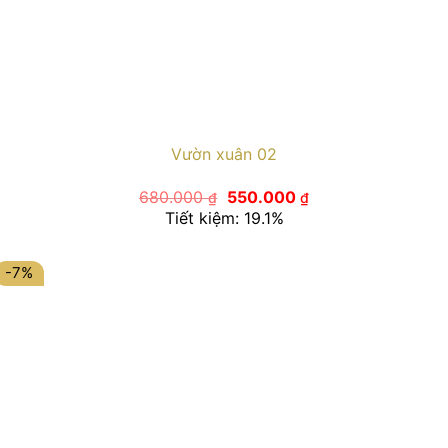
Vườn xuân 02
Giá
Giá
680.000
550.000
₫
₫
gốc
hiện
Tiết kiệm: 19.1%
là:
tại
680.000 ₫.
là:
550.000 ₫.
-7%