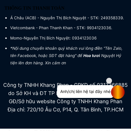
THÔNG TIN THANH TOÁN
Á Châu (ACB) - Nguyễn Thị Bích Nguyệt - STK: 249358339.
Vietcombank - Phan Thanh Khan - STK: 9934123036.
Momo-Nguyễn Thị Bích Nguyệt: 0934123036
*Nội dung chuyển khoản quý khách vui lòng điền "Tên Zalo,
tên Facebook, hoặc SĐT đặt hàng" để
Hoa tươi
Nguyệt Hỷ
tiện lên đơn hàng. Xin cảm ơn
Công ty TNHH Khang Phan - GPKD số 0317366885
Anh/chị liên hệ tại đây nhé
do Sở KH và ĐT TP HCM cấp ngày 04/07/2022
GĐ/Sở hữu website Công ty TNHH Khang Phan
Địa chỉ: 720/10 Âu Cơ, P14, Q. Tân Bình, TP.HCM