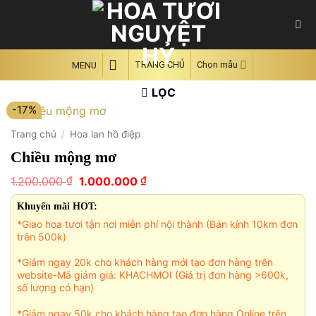
Skip
to
content
TRANG CHỦ
Chọn mẫu
MENU
LỌC
-17%
Trang chủ
/
Hoa lan hồ điệp
Chiều mộng mơ
Giá
Giá
₫
₫
1.200.000
1.000.000
gốc
hiện
là:
tại
Khuyến mãi HOT:
1.200.000 ₫.
là:
*Giao hoa tươi tận nơi miễn phí nội thành (Bán kính 10km đơn
1.000.000 ₫.
trên 500k)
*Giảm ngay 20k cho khách hàng mới tạo đơn hàng trên
website-Mã giảm giá: KHACHMOI (Giá trị đơn hàng >600k,
số lượng có hạn)
*Giảm ngay 50k cho khách hàng tạo đơn hàng Online trên