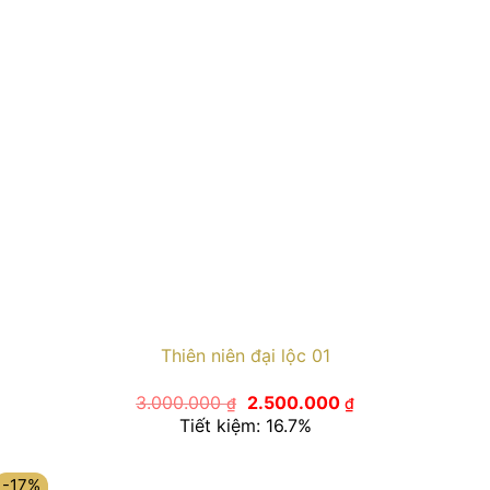
Thiên niên đại lộc 01
Giá
Giá
3.000.000
2.500.000
₫
₫
gốc
hiện
Tiết kiệm: 16.7%
là:
tại
3.000.000 ₫.
là:
2.500.000 ₫.
-17%