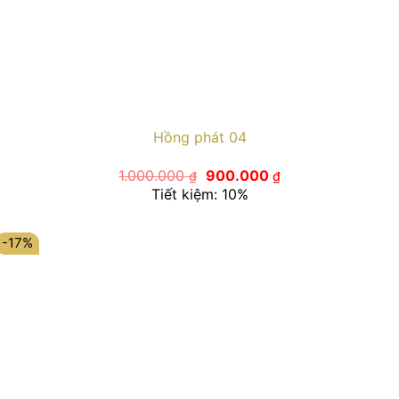
Hồng phát 04
Giá
Giá
1.000.000
900.000
₫
₫
gốc
hiện
Tiết kiệm: 10%
là:
tại
1.000.000 ₫.
là:
900.000 ₫.
-17%