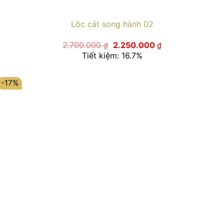
Lộc cát song hành 02
Giá
Giá
2.700.000
2.250.000
₫
₫
gốc
hiện
Tiết kiệm: 16.7%
là:
tại
2.700.000 ₫.
là:
2.250.000 ₫.
-17%