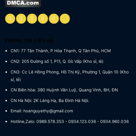
THÔNG TIN LIÊN HỆ
CN1: 77 Tân Thành, P Hòa Thạnh, Q Tân Phú, HCM
CN2: 205 Đường số 1, P11, Q. Gò Vấp (Kho sỉ, lẻ)
CN3: Cc Lê Hồng Phong, Hồ Thị Kỷ, Phường 1, Quận 10 (Kho
sỉ, lẻ)
CN Biên hòa: 380 Huỳnh Văn Luỹ, Quang Vinh, BH, ĐN
CN Hà Nội: 2K Láng Hạ, Ba Đình Hà Nội.
Email: hoanguyethy@gmail.com
Hotline,Zalo: 0989.578.353 - 0934.123.036 - 0934.960.036