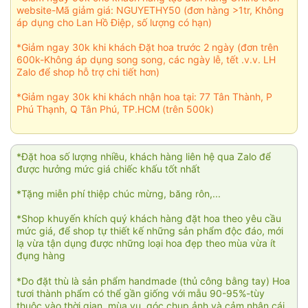
website-Mã giảm giá: NGUYETHY50 (đơn hàng >1tr, Không
áp dụng cho Lan Hồ Điệp, số lượng có hạn)
*Giảm ngay 30k khi khách Đặt hoa trước 2 ngày (đơn trên
600k-Không áp dụng song song, các ngày lễ, tết .v.v. LH
Zalo để shop hỗ trợ chi tiết hơn)
*Giảm ngay 30k khi khách nhận hoa tại: 77 Tân Thành, P
Phú Thạnh, Q Tân Phú, TP.HCM (trên 500k)
*Đặt hoa số lượng nhiều, khách hàng liên hệ qua Zalo để
được hưởng mức giá chiếc khấu tốt nhất
*Tặng miễn phí thiệp chúc mừng, băng rôn,...
*Shop khuyến khích quý khách hàng đặt hoa theo yêu cầu
mức giá, để shop tự thiết kế những sản phẩm độc đáo, mới
lạ vừa tận dụng được những loại hoa đẹp theo mùa vừa ít
đụng hàng
*Do đặt thù là sản phẩm handmade (thủ công bằng tay) Hoa
tươi thành phẩm có thể gần giống với mẫu 90-95%-tùy
thuộc vào thời gian, mùa vụ, góc chụp ảnh và cảm nhận cái