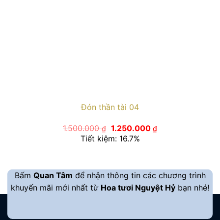
Đón thần tài 04
Giá
Giá
1.500.000
1.250.000
₫
₫
gốc
hiện
Tiết kiệm: 16.7%
là:
tại
1.500.000 ₫.
là:
1.250.000 ₫.
Bấm
Quan Tâm
để nhận thông tin các chương trình
khuyến mãi mới nhất từ
Hoa tươi Nguyệt Hỷ
bạn nhé!