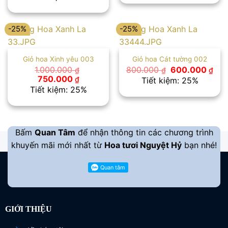
là:
tại
700
1.000.000 ₫.
là:
700.000 ₫.
-25%
-25%
Giỏ hoa Xinh yêu 003
Giỏ hoa Cát tường 002
Giá
Giá
1.000.000
800.000
600.000
₫
₫
₫
gốc
hiệ
Giá
Giá
750.000
₫
Tiết kiệm: 25%
là:
tại
gốc
hiện
Tiết kiệm: 25%
800.000 ₫.
là:
là:
tại
600
1.000.000 ₫.
là:
750.000 ₫.
Bấm
Quan Tâm
để nhận thông tin các chương trình
khuyến mãi mới nhất từ
Hoa tươi Nguyệt Hỷ
bạn nhé!
GIỚI THIỆU