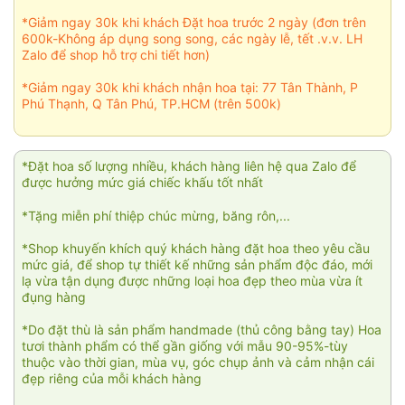
*Giảm ngay 30k khi khách Đặt hoa trước 2 ngày (đơn trên
600k-Không áp dụng song song, các ngày lễ, tết .v.v. LH
Zalo để shop hỗ trợ chi tiết hơn)
*Giảm ngay 30k khi khách nhận hoa tại: 77 Tân Thành, P
Phú Thạnh, Q Tân Phú, TP.HCM (trên 500k)
*Đặt hoa số lượng nhiều, khách hàng liên hệ qua Zalo để
được hưởng mức giá chiếc khấu tốt nhất
*Tặng miễn phí thiệp chúc mừng, băng rôn,...
*Shop khuyến khích quý khách hàng đặt hoa theo yêu cầu
mức giá, để shop tự thiết kế những sản phẩm độc đáo, mới
lạ vừa tận dụng được những loại hoa đẹp theo mùa vừa ít
đụng hàng
*Do đặt thù là sản phẩm handmade (thủ công bằng tay) Hoa
tươi thành phẩm có thể gần giống với mẫu 90-95%-tùy
thuộc vào thời gian, mùa vụ, góc chụp ảnh và cảm nhận cái
đẹp riêng của mỗi khách hàng