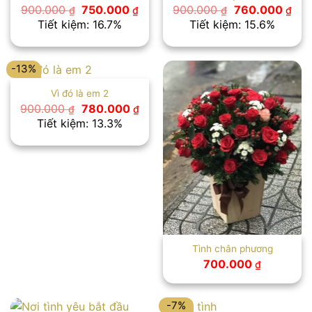
Giá
Giá
Giá
Giá
900.000
750.000
900.000
760.000
₫
₫
₫
₫
gốc
hiện
gốc
hiệ
Tiết kiệm: 16.7%
Tiết kiệm: 15.6%
là:
tại
là:
tại
900.000 ₫.
là:
900.000 ₫.
là:
750.000 ₫.
760
-13%
Vì đó là em 2
Giá
Giá
900.000
780.000
₫
₫
gốc
hiện
Tiết kiệm: 13.3%
là:
tại
900.000 ₫.
là:
780.000 ₫.
Tình chân phương
700.000
₫
-7%