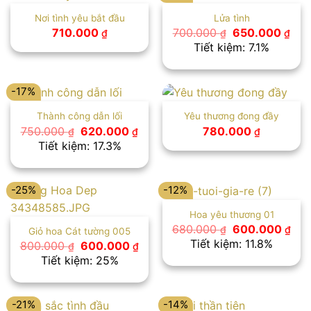
Nơi tình yêu bắt đầu
Lửa tình
Giá
Giá
710.000
700.000
650.000
₫
₫
₫
gốc
hiệ
Tiết kiệm: 7.1%
là:
tại
700.000 ₫.
là:
650
-17%
Thành công dẫn lối
Yêu thương đong đầy
Giá
Giá
750.000
620.000
780.000
₫
₫
₫
gốc
hiện
Tiết kiệm: 17.3%
là:
tại
750.000 ₫.
là:
620.000 ₫.
-25%
-12%
Hoa yêu thương 01
Giá
Giá
680.000
600.000
₫
₫
Giỏ hoa Cát tường 005
gốc
hiệ
Tiết kiệm: 11.8%
Giá
Giá
800.000
600.000
₫
₫
là:
tại
gốc
hiện
Tiết kiệm: 25%
680.000 ₫.
là:
là:
tại
600
800.000 ₫.
là:
600.000 ₫.
-21%
-14%