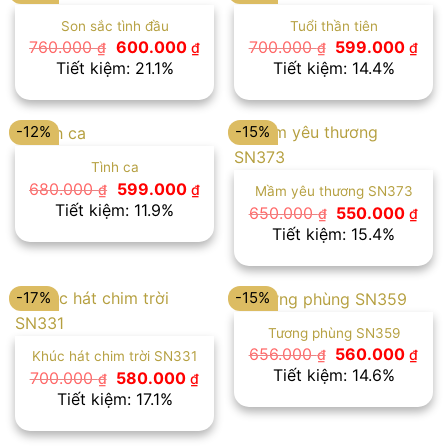
Son sắc tình đầu
Tuổi thần tiên
Giá
Giá
Giá
Giá
760.000
600.000
700.000
599.000
₫
₫
₫
₫
gốc
hiện
gốc
hiệ
Tiết kiệm: 21.1%
Tiết kiệm: 14.4%
là:
tại
là:
tại
760.000 ₫.
là:
700.000 ₫.
là:
600.000 ₫.
599
-12%
-15%
Tình ca
Giá
Giá
680.000
599.000
₫
₫
Mầm yêu thương SN373
gốc
hiện
Tiết kiệm: 11.9%
Giá
Giá
650.000
550.000
₫
₫
là:
tại
gốc
hiệ
Tiết kiệm: 15.4%
680.000 ₫.
là:
là:
tại
599.000 ₫.
650.000 ₫.
là:
550
-17%
-15%
Tương phùng SN359
Giá
Giá
656.000
560.000
₫
₫
Khúc hát chim trời SN331
gốc
hiệ
Tiết kiệm: 14.6%
Giá
Giá
700.000
580.000
₫
₫
là:
tại
gốc
hiện
Tiết kiệm: 17.1%
656.000 ₫.
là:
là:
tại
560
700.000 ₫.
là:
580.000 ₫.