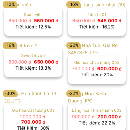
-12%
-16%
Đoàn viên
Tâm tư 01
Giá
Giá
Giá
Giá
650.000
569.000
650.000
545.000
₫
₫
₫
₫
gốc
hiện
gốc
hiệ
Tiết kiệm: 12.5%
Tiết kiệm: 16.2%
là:
tại
là:
tại
650.000 ₫.
là:
650.000 ₫.
là:
569.000 ₫.
545
-19%
-20%
Sweet love 2
Giá
Giá
800.000
650.000
₫
₫
Giỏ hoa chúc mừng 005
gốc
hiện
Tiết kiệm: 18.8%
Giá
Giá
750.000
600.000
₫
₫
là:
tại
gốc
hiệ
Tiết kiệm: 20%
800.000 ₫.
là:
là:
tại
650.000 ₫.
750.000 ₫.
là:
600
-30%
-22%
Giỏ hoa Cát tường 003
Lẵng hoa Thiên thanh 002
Giá
Giá
1.000.000
900.000
700.000
₫
₫
₫
gốc
hiệ
Giá
Giá
700.000
₫
Tiết kiệm: 22.2%
là:
tại
gốc
hiện
Tiết kiệm: 30%
900.000 ₫.
là: