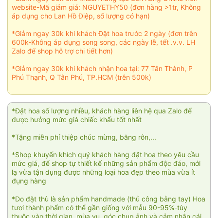
website-Mã giảm giá: NGUYETHY50 (đơn hàng >1tr, Không
áp dụng cho Lan Hồ Điệp, số lượng có hạn)
*Giảm ngay 30k khi khách Đặt hoa trước 2 ngày (đơn trên
600k-Không áp dụng song song, các ngày lễ, tết .v.v. LH
Zalo để shop hỗ trợ chi tiết hơn)
*Giảm ngay 30k khi khách nhận hoa tại: 77 Tân Thành, P
Phú Thạnh, Q Tân Phú, TP.HCM (trên 500k)
*Đặt hoa số lượng nhiều, khách hàng liên hệ qua Zalo để
được hưởng mức giá chiếc khấu tốt nhất
*Tặng miễn phí thiệp chúc mừng, băng rôn,...
*Shop khuyến khích quý khách hàng đặt hoa theo yêu cầu
mức giá, để shop tự thiết kế những sản phẩm độc đáo, mới
lạ vừa tận dụng được những loại hoa đẹp theo mùa vừa ít
đụng hàng
*Do đặt thù là sản phẩm handmade (thủ công bằng tay) Hoa
tươi thành phẩm có thể gần giống với mẫu 90-95%-tùy
thuộc vào thời gian, mùa vụ, góc chụp ảnh và cảm nhận cái