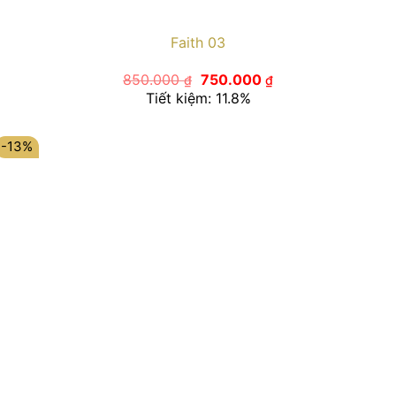
Faith 03
Giá
Giá
850.000
750.000
₫
₫
gốc
hiện
Tiết kiệm: 11.8%
là:
tại
850.000 ₫.
là:
750.000 ₫.
-13%