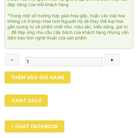
đẹp riêng của mỗi khách hàng
*Trong một số trường hợp giao hoa gấp, hoặc các loại hoa
không có ở shop-Hoa tươi Nguyệt Hỷ sẽ thay thế loại hoa
gần tương tự về phẩm chất như: màu sắc, kiểu dáng, giá trị
.. để đáp ứng nhu cầu cấp bách của khách hàng nhưng vẫn
đảm bảo tính nghệ thuật của sản phẩm
Chào
THÊM VÀO GIỎ HÀNG
ngày
mới
01
CHAT ZALO
số
lượng
CHAT FACEBOOK