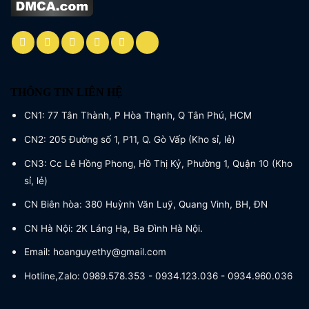
THÔNG TIN LIÊN HỆ
CN1: 77 Tân Thành, P Hòa Thạnh, Q Tân Phú, HCM
CN2: 205 Đường số 1, P11, Q. Gò Vấp (Kho sỉ, lẻ)
CN3: Cc Lê Hồng Phong, Hồ Thị Kỷ, Phường 1, Quận 10 (Kho
sỉ, lẻ)
CN Biên hòa: 380 Huỳnh Văn Luỹ, Quang Vinh, BH, ĐN
CN Hà Nội: 2K Láng Hạ, Ba Đình Hà Nội.
Email: hoanguyethy@gmail.com
Hotline,Zalo: 0989.578.353 - 0934.123.036 - 0934.960.036