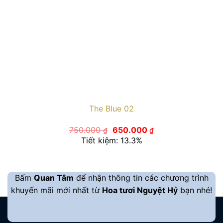
The Blue 02
Giá
Giá
750.000
650.000
₫
₫
gốc
hiện
Tiết kiệm: 13.3%
là:
tại
750.000 ₫.
là:
650.000 ₫.
Bấm
Quan Tâm
để nhận thông tin các chương trình
khuyến mãi mới nhất từ
Hoa tươi Nguyệt Hỷ
bạn nhé!