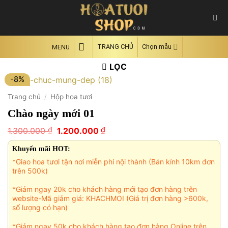
Skip
to
content
TRANG CHỦ
Chọn mẫu
MENU
LỌC
-8%
Trang chủ
/
Hộp hoa tươi
Chào ngày mới 01
Giá
Giá
₫
₫
1.300.000
1.200.000
gốc
hiện
là:
tại
Khuyến mãi HOT:
1.300.000 ₫.
là:
*Giao hoa tươi tận nơi miễn phí nội thành (Bán kính 10km đơn
1.200.000 ₫.
trên 500k)
*Giảm ngay 20k cho khách hàng mới tạo đơn hàng trên
website-Mã giảm giá: KHACHMOI (Giá trị đơn hàng >600k,
số lượng có hạn)
*Giảm ngay 50k cho khách hàng tạo đơn hàng Online trên