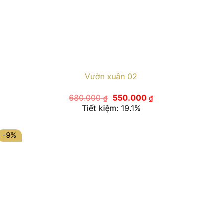
Vườn xuân 02
Giá
Giá
680.000
550.000
₫
₫
gốc
hiện
Tiết kiệm: 19.1%
là:
tại
680.000 ₫.
là:
550.000 ₫.
-9%