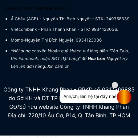
THÔNG TIN THANH TOÁN
Á Châu (ACB) - Nguyễn Thị Bích Nguyệt - STK: 249358339.
Vietcombank - Phan Thanh Khan - STK: 9934123036.
Momo-Nguyễn Thị Bích Nguyệt: 0934123036
*Nội dung chuyển khoản quý khách vui lòng điền "Tên Zalo,
tên Facebook, hoặc SĐT đặt hàng" để
Hoa tươi
Nguyệt Hỷ
tiện lên đơn hàng. Xin cảm ơn
Công ty TNHH Khang Phan - GPKD số 0317366885
Anh/chị liên hệ tại đây nhé
do Sở KH và ĐT TP HCM cấp ngày 04/07/2022
GĐ/Sở hữu website Công ty TNHH Khang Phan
Địa chỉ: 720/10 Âu Cơ, P14, Q. Tân Bình, TP.HCM