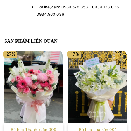
Hotline,Zalo: 0989.578.353 - 0934.123.036 -
0934.960.036
SẢN PHẨM LIÊN QUAN
-27%
-17%
Bó hoa Thanh xuân 009
Bó hoa Loa kèn 001