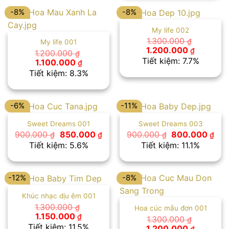
900.000 
-8%
-8%
My life 002
1.300.000
₫
My life 001
Giá
Giá
1.200.000
₫
1.200.000
₫
gốc
hiện
Tiết kiệm: 7.7%
Giá
Giá
1.100.000
₫
là:
tại
gốc
hiện
Tiết kiệm: 8.3%
1.300.000 ₫.
là:
là:
tại
1.200.00
1.200.000 ₫.
là:
1.100.000 ₫.
-6%
-11%
Sweet Dreams 001
Sweet Dreams 003
Giá
Giá
Giá
Giá
900.000
850.000
900.000
800.000
₫
₫
₫
₫
gốc
hiện
gốc
hiệ
Tiết kiệm: 5.6%
Tiết kiệm: 11.1%
là:
tại
là:
tại
900.000 ₫.
là:
900.000 ₫.
là:
850.000 ₫.
800
-12%
-8%
Khúc nhạc dịu êm 001
1.300.000
₫
Hoa cúc mẫu đơn 001
Giá
Giá
1.150.000
₫
1.300.000
₫
gốc
hiện
Tiết kiệm: 11.5%
Giá
Giá
1.200.000
₫