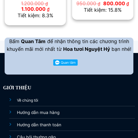
Giá
Giá
1.200.000
950.000
800.000
₫
₫
₫
gốc
hiệ
Giá
Giá
1.100.000
₫
Tiết kiệm: 15.8%
là:
tại
gốc
hiện
Tiết kiệm: 8.3%
950.000 ₫.
là:
là:
tại
800
1.200.000 ₫.
là:
1.100.000 ₫.
Bấm
Quan Tâm
để nhận thông tin các chương trình
khuyến mãi mới nhất từ
Hoa tươi Nguyệt Hỷ
bạn nhé!
GIỚI THIỆU
Về chúng tôi
Hướng dẫn mua hàng
Hướng dẫn thanh toán
Câu hỏi thường gặp