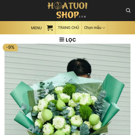
Skip
to
content
TRANG CHỦ
Chọn mẫu
MENU
LỌC
-9%