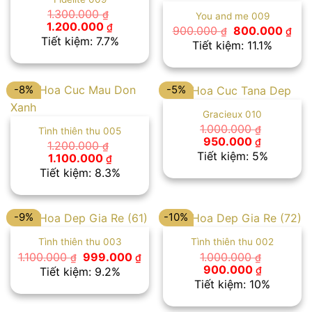
1.300.000
₫
You and me 009
Giá
Giá
1.200.000
₫
Giá
Giá
900.000
800.000
₫
₫
gốc
hiện
gốc
hiệ
Tiết kiệm: 7.7%
Tiết kiệm: 11.1%
là:
tại
là:
tại
1.300.000 ₫.
là:
900.000 ₫.
là:
1.200.000 ₫.
800
-8%
-5%
Gracieux 010
1.000.000
₫
Tình thiên thu 005
Giá
Giá
950.000
₫
1.200.000
₫
gốc
hiện
Tiết kiệm: 5%
Giá
Giá
1.100.000
₫
là:
tại
gốc
hiện
Tiết kiệm: 8.3%
1.000.000 ₫.
là:
là:
tại
950.000 
1.200.000 ₫.
là:
1.100.000 ₫.
-9%
-10%
Tình thiên thu 003
Tình thiên thu 002
Giá
Giá
1.100.000
999.000
1.000.000
₫
₫
₫
gốc
hiện
Giá
Giá
900.000
₫
Tiết kiệm: 9.2%
là:
tại
gốc
hiện
Tiết kiệm: 10%
1.100.000 ₫.
là:
là:
tại
999.000 ₫.
1.000.000 ₫.
là: