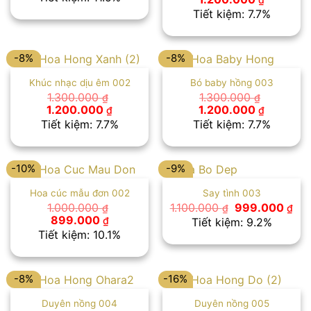
là:
tại
gốc
hiện
Tiết kiệm: 7.7%
1.300.000 ₫.
là:
là:
tại
1.150.000 ₫.
1.300.000 ₫.
là:
1.200.00
-8%
-8%
Khúc nhạc dịu êm 002
Bó baby hồng 003
1.300.000
1.300.000
₫
₫
Giá
Giá
Giá
Giá
1.200.000
1.200.000
₫
₫
gốc
hiện
gốc
hiện
Tiết kiệm: 7.7%
Tiết kiệm: 7.7%
là:
tại
là:
tại
1.300.000 ₫.
là:
1.300.000 ₫.
là:
1.200.000 ₫.
1.200.00
-10%
-9%
Hoa cúc mẫu đơn 002
Say tình 003
Giá
Giá
1.000.000
1.100.000
999.000
₫
₫
₫
gốc
hiệ
Giá
Giá
899.000
₫
Tiết kiệm: 9.2%
là:
tại
gốc
hiện
Tiết kiệm: 10.1%
1.100.000 ₫.
là:
là:
tại
999
1.000.000 ₫.
là:
899.000 ₫.
-8%
-16%
Duyên nồng 004
Duyên nồng 005