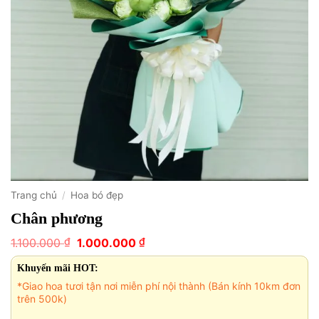
Trang chủ
/
Hoa bó đẹp
Chân phương
Giá
Giá
₫
₫
1.100.000
1.000.000
gốc
hiện
là:
tại
Khuyến mãi HOT:
1.100.000 ₫.
là:
*Giao hoa tươi tận nơi miễn phí nội thành (Bán kính 10km đơn
1.000.000 ₫.
trên 500k)