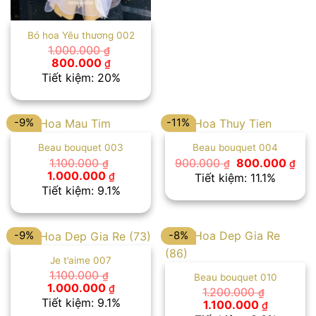
Bó hoa Yêu thương 002
1.000.000
₫
Giá
Giá
800.000
₫
gốc
hiện
Tiết kiệm: 20%
là:
tại
1.000.000 ₫.
là:
800.000 ₫.
-9%
-11%
Beau bouquet 003
Beau bouquet 004
Giá
Giá
1.100.000
900.000
800.000
₫
₫
₫
gốc
hiệ
Giá
Giá
1.000.000
₫
Tiết kiệm: 11.1%
là:
tại
gốc
hiện
Tiết kiệm: 9.1%
900.000 ₫.
là:
là:
tại
800
1.100.000 ₫.
là:
1.000.000 ₫.
-9%
-8%
Je t’aime 007
1.100.000
₫
Beau bouquet 010
Giá
Giá
1.000.000
₫
1.200.000
₫
gốc
hiện
Tiết kiệm: 9.1%
Giá
Giá
1.100.000
₫
là:
tại
gốc
hiện