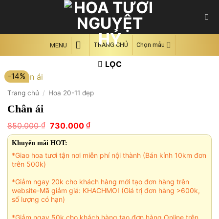
Skip
to
content
TRANG CHỦ
Chọn mẫu
MENU
LỌC
-14%
Trang chủ
/
Hoa 20-11 đẹp
Chân ái
Giá
Giá
₫
₫
850.000
730.000
gốc
hiện
là:
tại
Khuyến mãi HOT:
850.000 ₫.
là:
*Giao hoa tươi tận nơi miễn phí nội thành (Bán kính 10km đơn
730.000 ₫.
trên 500k)
*Giảm ngay 20k cho khách hàng mới tạo đơn hàng trên
website-Mã giảm giá: KHACHMOI (Giá trị đơn hàng >600k,
số lượng có hạn)
*Giảm ngay 50k cho khách hàng tạo đơn hàng Online trên