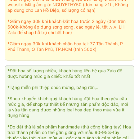
website-Mã giảm giá: NGUYETHY50 (đơn hàng >1tr, Không
áp dụng cho Lan Hồ Điệp, số lượng có hạn)
*Giảm ngay 30k khi khách Đặt hoa trước 2 ngày (đơn trên
600k-Không áp dụng song song, các ngày lễ, tết .v.v. LH
Zalo để shop hỗ trợ chi tiết hơn)
*Giảm ngay 30k khi khách nhận hoa tại: 77 Tân Thành, P
Phú Thạnh, Q Tân Phú, TP.HCM (trên 500k)
*Đặt hoa số lượng nhiều, khách hàng liên hệ qua Zalo để
được hưởng mức giá chiếc khấu tốt nhất
*Tặng miễn phí thiệp chúc mừng, băng rôn,...
*Shop khuyến khích quý khách hàng đặt hoa theo yêu cầu
mức giá, để shop tự thiết kế những sản phẩm độc đáo, mới
lạ vừa tận dụng được những loại hoa đẹp theo mùa vừa ít
đụng hàng
*Do đặt thù là sản phẩm handmade (thủ công bằng tay) Hoa
tươi thành phẩm có thể gần giống với mẫu 90-95%-tùy
thuộc vào thời gian, mùa vụ, góc chụp ảnh và cảm nhận cái