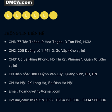
THÔNG TIN LIÊN HỆ
CN1: 77 Tân Thành, P Hòa Thạnh, Q Tân Phú, HCM
CN2: 205 Đường số 1, P11, Q. Gò Vấp (Kho sỉ, lẻ)
CN3: Cc Lê Hồng Phong, Hồ Thị Kỷ, Phường 1, Quận 10 (Kho
sỉ, lẻ)
CN Biên hòa: 380 Huỳnh Văn Luỹ, Quang Vinh, BH, ĐN
CN Hà Nội: 2K Láng Hạ, Ba Đình Hà Nội.
Email: hoanguyethy@gmail.com
Hotline,Zalo: 0989.578.353 - 0934.123.036 - 0934.960.036