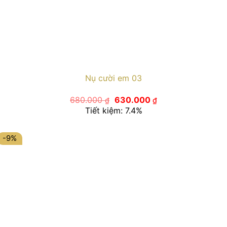
Nụ cười em 03
Giá
Giá
680.000
630.000
₫
₫
gốc
hiện
Tiết kiệm: 7.4%
là:
tại
680.000 ₫.
là:
630.000 ₫.
-9%