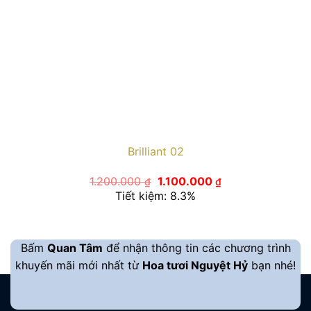
Brilliant 02
Giá
Giá
1.200.000
1.100.000
₫
₫
gốc
hiện
Tiết kiệm: 8.3%
là:
tại
1.200.000 ₫.
là:
1.100.000 ₫.
Bấm
Quan Tâm
để nhận thông tin các chương trình
khuyến mãi mới nhất từ
Hoa tươi Nguyệt Hỷ
bạn nhé!