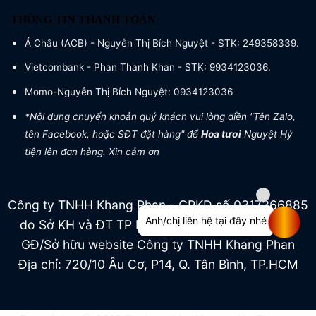
THÔNG TIN THANH TOÁN
Á Châu (ACB) - Nguyễn Thị Bích Nguyệt - STK: 249358339.
Vietcombank - Phan Thanh Khan - STK: 9934123036.
Momo-Nguyễn Thị Bích Nguyệt: 0934123036
*Nội dung chuyển khoản quý khách vui lòng điền "Tên Zalo,
tên Facebook, hoặc SĐT đặt hàng" để
Hoa tươi
Nguyệt Hỷ
tiện lên đơn hàng. Xin cảm ơn
Công ty TNHH Khang Phan - GPKD số 0317366885
Anh/chị liên hệ tại đây nhé
do Sở KH và ĐT TP HCM cấp ngày 04/07/2022
GĐ/Sở hữu website Công ty TNHH Khang Phan
Địa chỉ: 720/10 Âu Cơ, P14, Q. Tân Bình, TP.HCM