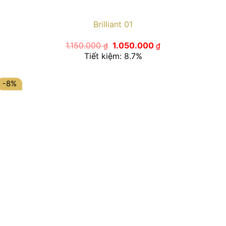
Brilliant 01
Giá
Giá
1.150.000
1.050.000
₫
₫
gốc
hiện
Tiết kiệm: 8.7%
là:
tại
1.150.000 ₫.
là:
1.050.000 ₫.
-8%