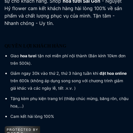
sự cho khách hàng. Shop
hoa tươi
Sài Gòn
- Nguyệt
Hỷ flower cam kết khách hàng hài lòng 100% về sản
phẩm và chất lượng phục vụ của mình. Tận tâm -
Nhanh chóng - Uy tín.
QUYỀN LỢI KHÁCH HÀNG
Giao
hoa tươi
tận nơi miễn phí nội thành (Bán kính 10km đơn
trên 500k).
Giảm ngay 30k vào thứ 2, thứ 3 hàng tuần khi
đặt hoa online
trên 600k (không áp dụng song song với chương trình giảm
giá khác và các ngày lễ, tết .v.v. )
Tặng kèm phụ kiện trang trí (thiệp chúc mừng, băng rôn, chậu
hoa,...)
Cam kết hài lòng 100%