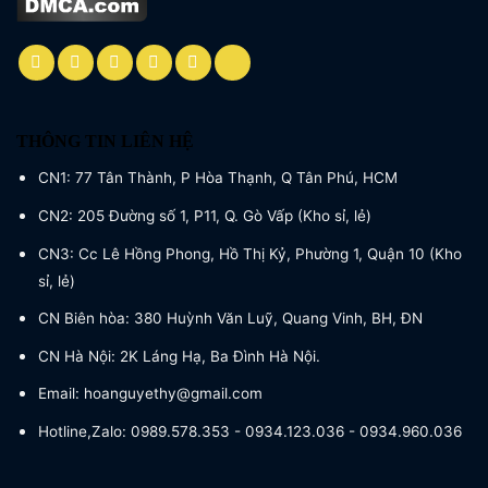
THÔNG TIN LIÊN HỆ
CN1: 77 Tân Thành, P Hòa Thạnh, Q Tân Phú, HCM
CN2: 205 Đường số 1, P11, Q. Gò Vấp (Kho sỉ, lẻ)
CN3: Cc Lê Hồng Phong, Hồ Thị Kỷ, Phường 1, Quận 10 (Kho
sỉ, lẻ)
CN Biên hòa: 380 Huỳnh Văn Luỹ, Quang Vinh, BH, ĐN
CN Hà Nội: 2K Láng Hạ, Ba Đình Hà Nội.
Email: hoanguyethy@gmail.com
Hotline,Zalo: 0989.578.353 - 0934.123.036 - 0934.960.036