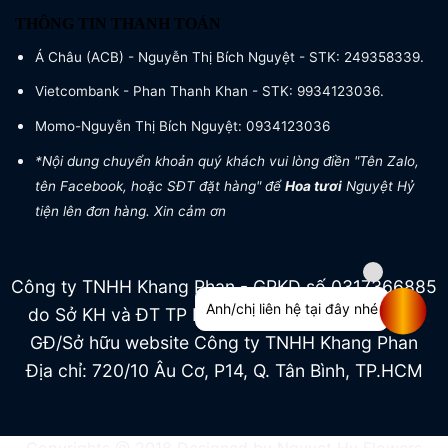
THÔNG TIN THANH TOÁN
Á Châu (ACB) - Nguyễn Thị Bích Nguyệt - STK: 249358339.
Vietcombank - Phan Thanh Khan - STK: 9934123036.
Momo-Nguyễn Thị Bích Nguyệt: 0934123036
*Nội dung chuyển khoản quý khách vui lòng điền "Tên Zalo,
tên Facebook, hoặc SĐT đặt hàng" để
Hoa tươi
Nguyệt Hỷ
tiện lên đơn hàng. Xin cảm ơn
Công ty TNHH Khang Phan - GPKD số 0317366885
Anh/chị liên hệ tại đây nhé
do Sở KH và ĐT TP HCM cấp ngày 04/07/2022
GĐ/Sở hữu website Công ty TNHH Khang Phan
Địa chỉ: 720/10 Âu Cơ, P14, Q. Tân Bình, TP.HCM