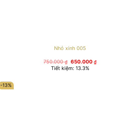
Nhỏ xinh 005
Giá
Giá
750.000
650.000
₫
₫
gốc
hiện
Tiết kiệm: 13.3%
là:
tại
750.000 ₫.
là:
650.000 ₫.
-13%