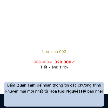
Nhỏ xinh 003
Giá
Giá
360.000
320.000
₫
₫
gốc
hiện
Tiết kiệm: 11.1%
là:
tại
360.000 ₫.
là:
320.000 ₫.
Bấm
Quan Tâm
để nhận thông tin các chương trình
khuyến mãi mới nhất từ
Hoa tươi Nguyệt Hỷ
bạn nhé!