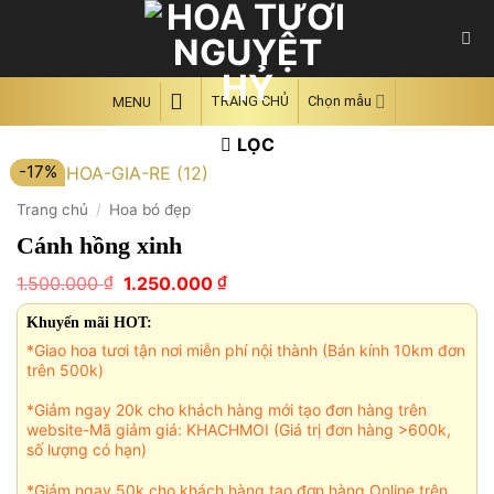
Skip
to
content
TRANG CHỦ
Chọn mẫu
MENU
LỌC
-17%
Trang chủ
/
Hoa bó đẹp
Cánh hồng xinh
Giá
Giá
₫
₫
1.500.000
1.250.000
gốc
hiện
là:
tại
Khuyến mãi HOT:
1.500.000 ₫.
là:
*Giao hoa tươi tận nơi miễn phí nội thành (Bán kính 10km đơn
1.250.000 ₫.
trên 500k)
*Giảm ngay 20k cho khách hàng mới tạo đơn hàng trên
website-Mã giảm giá: KHACHMOI (Giá trị đơn hàng >600k,
số lượng có hạn)
*Giảm ngay 50k cho khách hàng tạo đơn hàng Online trên