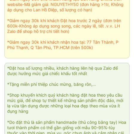
website-Mã giảm giá: NGUYETHY50 (đơn hàng >1tr, Không
áp dụng cho Lan Hồ Điệp, số lượng có hạn)
*Giảm ngay 30k khi khách Đặt hoa trước 2 ngày (đơn trên
600k-Không áp dụng song song, các ngày lễ, tết .v.v. LH
Zalo để shop hỗ trợ chi tiết hơn)
*Giảm ngay 30k khi khách nhận hoa tại: 77 Tân Thành, P
Phú Thạnh, Q Tân Phú, TP.HCM (trên 500k)
*Đặt hoa số lượng nhiều, khách hàng liên hệ qua Zalo để
được hưởng mức giá chiếc khấu tốt nhất
*Tặng miễn phí thiệp chúc mừng, băng rôn,...
*Shop khuyến khích quý khách hàng đặt hoa theo yêu cầu
mức giá, để shop tự thiết kế những sản phẩm độc đáo, mới
lạ vừa tận dụng được những loại hoa đẹp theo mùa vừa ít
đụng hàng
*Do đặt thù là sản phẩm handmade (thủ công bằng tay) Hoa
tươi thành phẩm có thể gần giống với mẫu 90-95%-tùy
thuộc vào thời gian, mùa vụ, góc chụp ảnh và cảm nhận cái