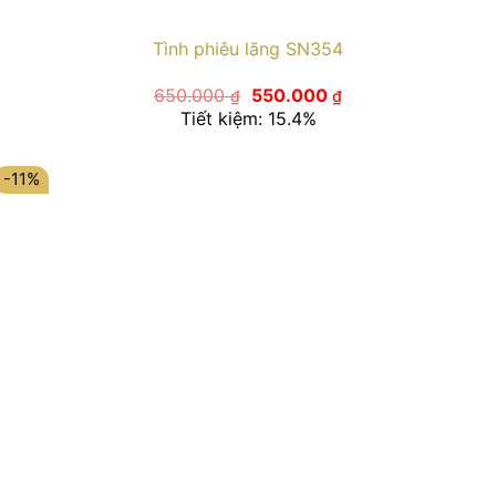
Tình phiêu lãng SN354
Giá
Giá
650.000
550.000
₫
₫
gốc
hiện
Tiết kiệm: 15.4%
là:
tại
650.000 ₫.
là:
550.000 ₫.
-11%