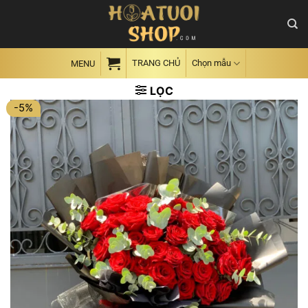
Skip
to
content
TRANG CHỦ
Chọn mẫu
MENU
LỌC
-5%