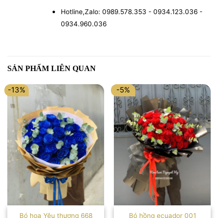
Hotline,Zalo: 0989.578.353 - 0934.123.036 -
0934.960.036
SẢN PHẨM LIÊN QUAN
-13%
-5%
Bó hoa Yêu thương 668
Bó hồng ecuador 001