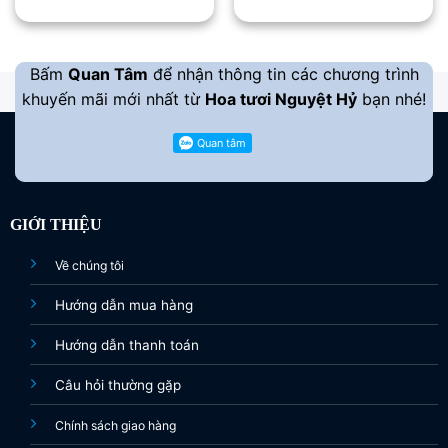
3.800.000 ₫.
là:
4.000.000 ₫.
là:
3.500.000 ₫.
3.500.00
Bấm
Quan Tâm
để nhận thông tin các chương trình
khuyến mãi mới nhất từ
Hoa tươi Nguyệt Hỷ
bạn nhé!
GIỚI THIỆU
Về chúng tôi
Hướng dẫn mua hàng
Hướng dẫn thanh toán
Câu hỏi thường gặp
Chính sách giao hàng