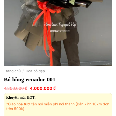
Trang chủ
/
Hoa bó đẹp
Bó hồng ecuador 001
Giá
Giá
₫
₫
4.200.000
4.000.000
gốc
hiện
là:
tại
Khuyến mãi HOT:
4.200.000 ₫.
là:
*Giao hoa tươi tận nơi miễn phí nội thành (Bán kính 10km đơn
4.000.000 ₫.
trên 500k)