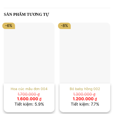
SẢN PHẨM TƯƠNG TỰ
-6%
-8%
Hoa cúc mẫu đơn 004
Bó baby hồng 002
1.700.000
1.300.000
₫
₫
Giá
Giá
Giá
Giá
1.600.000
1.200.000
₫
₫
gốc
hiện
gốc
hiện
Tiết kiệm: 5.9%
Tiết kiệm: 7.7%
là:
tại
là:
tại
1.700.000 ₫.
là:
1.300.000 ₫.
là: