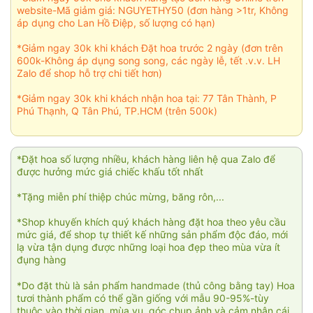
website-Mã giảm giá: NGUYETHY50 (đơn hàng >1tr, Không
áp dụng cho Lan Hồ Điệp, số lượng có hạn)
*Giảm ngay 30k khi khách Đặt hoa trước 2 ngày (đơn trên
600k-Không áp dụng song song, các ngày lễ, tết .v.v. LH
Zalo để shop hỗ trợ chi tiết hơn)
*Giảm ngay 30k khi khách nhận hoa tại: 77 Tân Thành, P
Phú Thạnh, Q Tân Phú, TP.HCM (trên 500k)
*Đặt hoa số lượng nhiều, khách hàng liên hệ qua Zalo để
được hưởng mức giá chiếc khấu tốt nhất
*Tặng miễn phí thiệp chúc mừng, băng rôn,...
*Shop khuyến khích quý khách hàng đặt hoa theo yêu cầu
mức giá, để shop tự thiết kế những sản phẩm độc đáo, mới
lạ vừa tận dụng được những loại hoa đẹp theo mùa vừa ít
đụng hàng
*Do đặt thù là sản phẩm handmade (thủ công bằng tay) Hoa
tươi thành phẩm có thể gần giống với mẫu 90-95%-tùy
thuộc vào thời gian, mùa vụ, góc chụp ảnh và cảm nhận cái