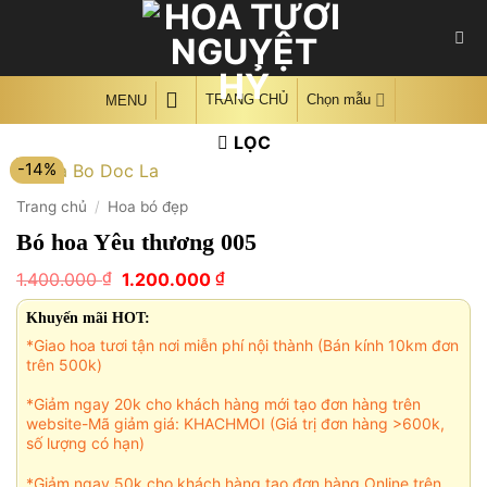
Skip
to
content
TRANG CHỦ
Chọn mẫu
MENU
LỌC
-14%
Trang chủ
/
Hoa bó đẹp
Bó hoa Yêu thương 005
Giá
Giá
₫
₫
1.400.000
1.200.000
gốc
hiện
là:
tại
Khuyến mãi HOT:
1.400.000 ₫.
là:
*Giao hoa tươi tận nơi miễn phí nội thành (Bán kính 10km đơn
1.200.000 ₫.
trên 500k)
*Giảm ngay 20k cho khách hàng mới tạo đơn hàng trên
website-Mã giảm giá: KHACHMOI (Giá trị đơn hàng >600k,
số lượng có hạn)
*Giảm ngay 50k cho khách hàng tạo đơn hàng Online trên