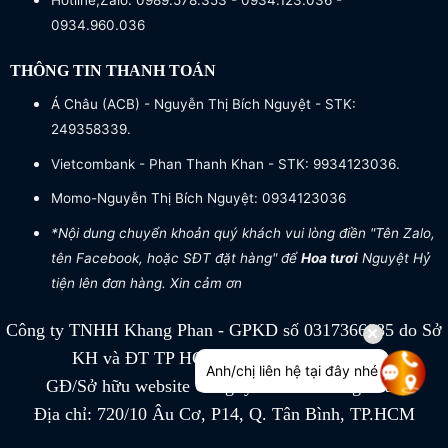
Hotline,Zalo: 0989.578.353 - 0934.123.036 -
0934.960.036
THÔNG TIN THANH TOÁN
Á Châu (ACB) - Nguyễn Thị Bích Nguyệt - STK:
249358339.
Vietcombank - Phan Thanh Khan - STK: 9934123036.
Momo-Nguyễn Thị Bích Nguyệt: 0934123036
*Nội dung chuyển khoản quý khách vui lòng điền "Tên Zalo,
tên Facebook, hoặc SĐT đặt hàng" để
Hoa tươi
Nguyệt Hỷ
tiện lên đơn hàng. Xin cảm ơn
Công ty TNHH Khang Phan - GPKD số 0317366885 do Sở
KH và ĐT TP HCM cấp ngày 04/07/2022
Anh/chị liên hệ tại đây nhé
GĐ/Sở hữu website Công ty TNHH Khang Phan
Địa chỉ: 720/10 Âu Cơ, P14, Q. Tân Bình, TP.HCM