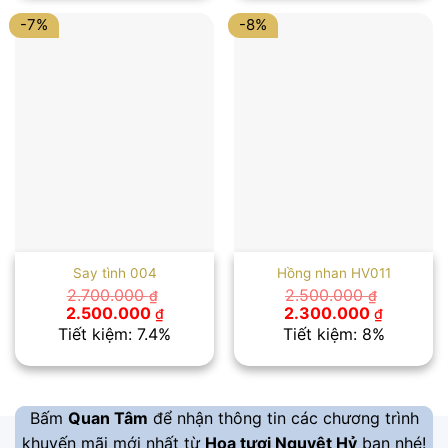
1.600.000 ₫.
1.200.00
-7%
-8%
Say tình 004
Hồng nhan HV011
2.700.000
2.500.000
₫
₫
Giá
Giá
Giá
Giá
2.500.000
2.300.000
₫
₫
gốc
hiện
gốc
hiện
Tiết kiệm: 7.4%
Tiết kiệm: 8%
là:
tại
là:
tại
2.700.000 ₫.
là:
2.500.000 ₫.
là:
2.500.000 ₫.
2.300.00
Bấm
Quan Tâm
để nhận thông tin các chương trình
khuyến mãi mới nhất từ
Hoa tươi Nguyệt Hỷ
bạn nhé!