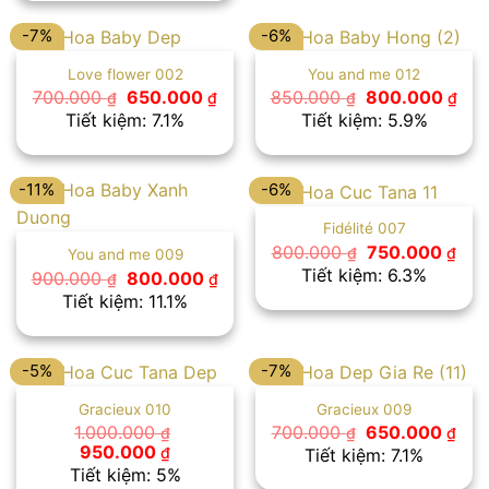
700.000 ₫.
-7%
-6%
Love flower 002
You and me 012
Giá
Giá
Giá
Giá
700.000
650.000
850.000
800.000
₫
₫
₫
₫
gốc
hiện
gốc
hiệ
Tiết kiệm: 7.1%
Tiết kiệm: 5.9%
là:
tại
là:
tại
700.000 ₫.
là:
850.000 ₫.
là:
650.000 ₫.
800
-11%
-6%
Fidélité 007
Giá
Giá
800.000
750.000
₫
₫
You and me 009
gốc
hiệ
Tiết kiệm: 6.3%
Giá
Giá
900.000
800.000
₫
₫
là:
tại
gốc
hiện
Tiết kiệm: 11.1%
800.000 ₫.
là:
là:
tại
750
900.000 ₫.
là:
800.000 ₫.
-5%
-7%
Gracieux 010
Gracieux 009
Giá
Giá
1.000.000
700.000
650.000
₫
₫
₫
gốc
hiệ
Giá
Giá
950.000
₫
Tiết kiệm: 7.1%
là:
tại
gốc
hiện
Tiết kiệm: 5%
700.000 ₫.
là:
là:
tại