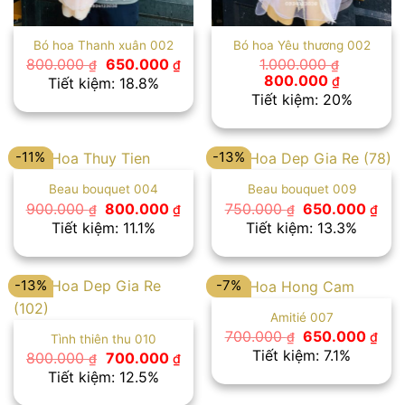
Bó hoa Thanh xuân 002
Bó hoa Yêu thương 002
Giá
Giá
800.000
650.000
1.000.000
₫
₫
₫
gốc
hiện
Giá
Giá
800.000
₫
Tiết kiệm: 18.8%
là:
tại
gốc
hiện
Tiết kiệm: 20%
800.000 ₫.
là:
là:
tại
650.000 ₫.
1.000.000 ₫.
là:
800.000 
-11%
-13%
Beau bouquet 004
Beau bouquet 009
Giá
Giá
Giá
Giá
900.000
800.000
750.000
650.000
₫
₫
₫
₫
gốc
hiện
gốc
hiệ
Tiết kiệm: 11.1%
Tiết kiệm: 13.3%
là:
tại
là:
tại
900.000 ₫.
là:
750.000 ₫.
là:
800.000 ₫.
650
-13%
-7%
Amitié 007
Giá
Giá
700.000
650.000
₫
₫
Tình thiên thu 010
gốc
hiệ
Tiết kiệm: 7.1%
Giá
Giá
800.000
700.000
₫
₫
là:
tại
gốc
hiện
Tiết kiệm: 12.5%
700.000 ₫.
là:
là:
tại
650
800.000 ₫.
là: