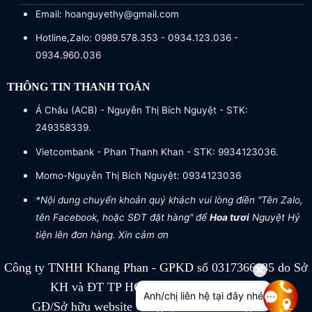
Email: hoanguyethy@gmail.com
Hotline,Zalo: 0989.578.353 - 0934.123.036 -
0934.960.036
THÔNG TIN THANH TOÁN
Á Châu (ACB) - Nguyễn Thị Bích Nguyệt - STK:
249358339.
Vietcombank - Phan Thanh Khan - STK: 9934123036.
Momo-Nguyễn Thị Bích Nguyệt: 0934123036
*Nội dung chuyển khoản quý khách vui lòng điền "Tên Zalo,
tên Facebook, hoặc SĐT đặt hàng" để
Hoa tươi
Nguyệt Hỷ
tiện lên đơn hàng. Xin cảm ơn
Công ty TNHH Khang Phan - GPKD số 0317366885 do Sở
KH và ĐT TP HCM cấp ngày 04/07/2022
Anh/chị liên hệ tại đây nhé
GĐ/Sở hữu website Công ty TNHH Khang Phan