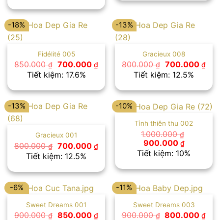
650
1.000.000 ₫.
là:
950.000 ₫.
-18%
-13%
Fidélité 005
Gracieux 008
Giá
Giá
Giá
Giá
850.000
700.000
800.000
700.000
₫
₫
₫
₫
gốc
hiện
gốc
hiệ
Tiết kiệm: 17.6%
Tiết kiệm: 12.5%
là:
tại
là:
tại
850.000 ₫.
là:
800.000 ₫.
là:
700.000 ₫.
700
-13%
-10%
Tình thiên thu 002
1.000.000
₫
Gracieux 001
Giá
Giá
900.000
₫
Giá
Giá
800.000
700.000
₫
₫
gốc
hiện
gốc
hiện
Tiết kiệm: 10%
Tiết kiệm: 12.5%
là:
tại
là:
tại
1.000.000 ₫.
là:
800.000 ₫.
là:
900.000 
700.000 ₫.
-6%
-11%
Sweet Dreams 001
Sweet Dreams 003
Giá
Giá
Giá
Giá
900.000
850.000
900.000
800.000
₫
₫
₫
₫