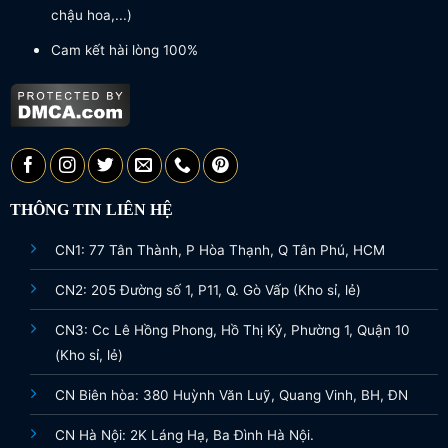
chậu hoa,...)
Cam kết hài lòng 100%
THÔNG TIN LIÊN HỆ
CN1: 77 Tân Thành, P Hòa Thạnh, Q Tân Phú, HCM
CN2: 205 Đường số 1, P11, Q. Gò Vấp (Kho sỉ, lẻ)
CN3: Cc Lê Hồng Phong, Hồ Thị Kỷ, Phường 1, Quận 10
(Kho sỉ, lẻ)
CN Biên hòa: 380 Huỳnh Văn Luỹ, Quang Vinh, BH, ĐN
CN Hà Nội: 2K Láng Hạ, Ba Đình Hà Nội.