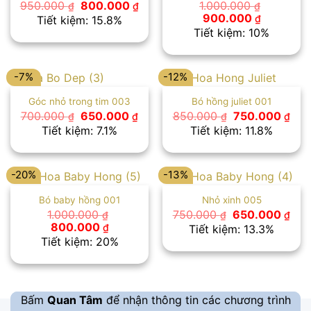
Giá
Giá
950.000
800.000
1.000.000
₫
₫
₫
gốc
hiện
Giá
Giá
900.000
₫
Tiết kiệm: 15.8%
là:
tại
gốc
hiện
Tiết kiệm: 10%
950.000 ₫.
là:
là:
tại
800.000 ₫.
1.000.000 ₫.
là:
900.000 
-7%
-12%
Góc nhỏ trong tim 003
Bó hồng juliet 001
Giá
Giá
Giá
Giá
700.000
650.000
850.000
750.000
₫
₫
₫
₫
gốc
hiện
gốc
hiệ
Tiết kiệm: 7.1%
Tiết kiệm: 11.8%
là:
tại
là:
tại
700.000 ₫.
là:
850.000 ₫.
là:
650.000 ₫.
750
-20%
-13%
Bó baby hồng 001
Nhỏ xinh 005
Giá
Giá
1.000.000
750.000
650.000
₫
₫
₫
gốc
hiệ
Giá
Giá
800.000
₫
Tiết kiệm: 13.3%
là:
tại
gốc
hiện
Tiết kiệm: 20%
750.000 ₫.
là:
là:
tại
650
1.000.000 ₫.
là:
800.000 ₫.
Bấm
Quan Tâm
để nhận thông tin các chương trình