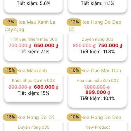
gốc
hiện
gốc
hiệ
Tiết kiệm: 5.6%
Tiết kiệm: 11.1%
là:
tại
là:
tại
900.000 ₫.
là:
900.000 ₫.
là:
850.000 ₫.
800
-7%
-12%
Tình yêu nhiệm màu 005
Duyên nồng 003
Giá
Giá
Giá
Giá
700.000
650.000
850.000
750.000
₫
₫
₫
₫
gốc
hiện
gốc
hiệ
Tiết kiệm: 7.1%
Tiết kiệm: 11.8%
là:
tại
là:
tại
700.000 ₫.
là:
850.000 ₫.
là:
650.000 ₫.
750
-15%
-10%
Khúc nhạc dịu êm 003
Hoa cúc mẫu đơn 002
Giá
Giá
800.000
680.000
1.000.000
₫
₫
₫
gốc
hiện
Giá
Giá
899.000
₫
Tiết kiệm: 15%
là:
tại
gốc
hiện
Tiết kiệm: 10.1%
800.000 ₫.
là:
là:
tại
680.000 ₫.
1.000.000 ₫.
là:
899.000 
-16%
-10%
Duyên nồng 005
New Product