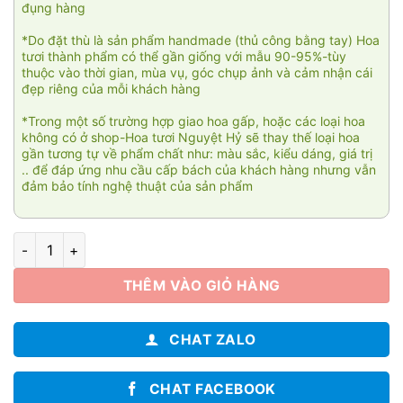
đụng hàng
*Do đặt thù là sản phẩm handmade (thủ công bằng tay) Hoa
tươi thành phẩm có thể gần giống với mẫu 90-95%-tùy
thuộc vào thời gian, mùa vụ, góc chụp ảnh và cảm nhận cái
đẹp riêng của mỗi khách hàng
*Trong một số trường hợp giao hoa gấp, hoặc các loại hoa
không có ở shop-Hoa tươi Nguyệt Hỷ sẽ thay thế loại hoa
gần tương tự về phẩm chất như: màu sắc, kiểu dáng, giá trị
.. để đáp ứng nhu cầu cấp bách của khách hàng nhưng vẫn
đảm bảo tính nghệ thuật của sản phẩm
Bó hoa Tình nồng 009 số lượng
THÊM VÀO GIỎ HÀNG
CHAT ZALO
CHAT FACEBOOK