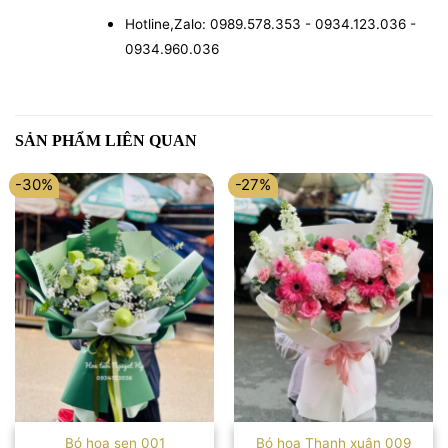
Hotline,Zalo: 0989.578.353 - 0934.123.036 -
0934.960.036
SẢN PHẨM LIÊN QUAN
-30%
-27%
Bó hoa sen 001
Bó hoa Thanh xuân 009