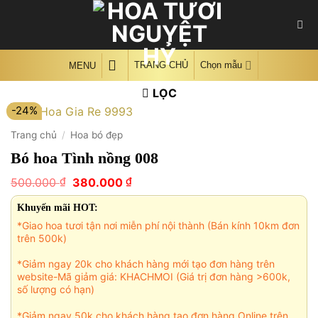
Skip
to
content
TRANG CHỦ
Chọn mẫu
MENU
LỌC
-24%
Trang chủ
/
Hoa bó đẹp
Bó hoa Tình nồng 008
Giá
Giá
₫
₫
500.000
380.000
gốc
hiện
là:
tại
Khuyến mãi HOT:
500.000 ₫.
là:
*Giao hoa tươi tận nơi miễn phí nội thành (Bán kính 10km đơn
380.000 ₫.
trên 500k)
*Giảm ngay 20k cho khách hàng mới tạo đơn hàng trên
website-Mã giảm giá: KHACHMOI (Giá trị đơn hàng >600k,
số lượng có hạn)
*Giảm ngay 50k cho khách hàng tạo đơn hàng Online trên