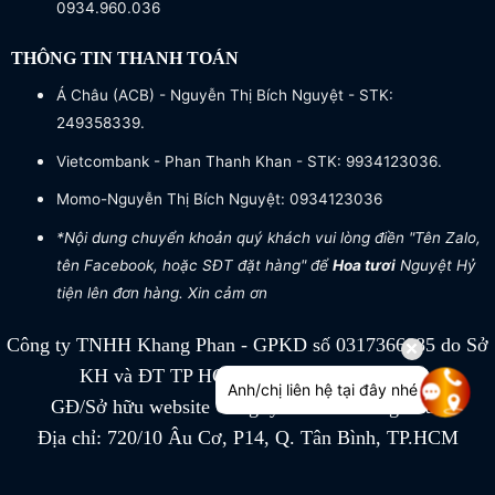
0934.960.036
THÔNG TIN THANH TOÁN
Á Châu (ACB) - Nguyễn Thị Bích Nguyệt - STK:
249358339.
Vietcombank - Phan Thanh Khan - STK: 9934123036.
Momo-Nguyễn Thị Bích Nguyệt: 0934123036
*Nội dung chuyển khoản quý khách vui lòng điền "Tên Zalo,
tên Facebook, hoặc SĐT đặt hàng" để
Hoa tươi
Nguyệt Hỷ
tiện lên đơn hàng. Xin cảm ơn
Công ty TNHH Khang Phan - GPKD số 0317366885 do Sở
KH và ĐT TP HCM cấp ngày 04/07/2022
Anh/chị liên hệ tại đây nhé
GĐ/Sở hữu website Công ty TNHH Khang Phan
Địa chỉ: 720/10 Âu Cơ, P14, Q. Tân Bình, TP.HCM