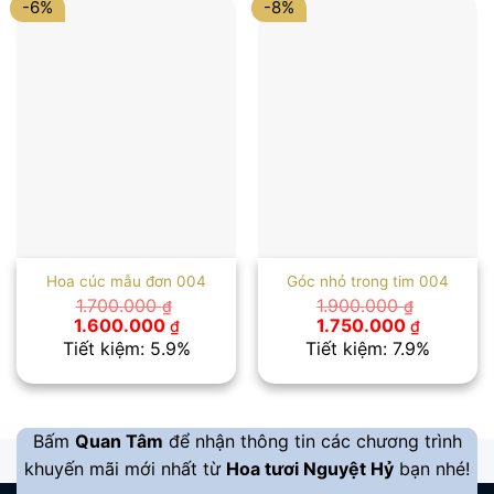
-6%
-8%
Hoa cúc mẫu đơn 004
Góc nhỏ trong tim 004
1.700.000
1.900.000
₫
₫
Giá
Giá
Giá
Giá
1.600.000
1.750.000
₫
₫
gốc
hiện
gốc
hiện
Tiết kiệm: 5.9%
Tiết kiệm: 7.9%
là:
tại
là:
tại
1.700.000 ₫.
là:
1.900.000 ₫.
là:
1.600.000 ₫.
1.750.00
Bấm
Quan Tâm
để nhận thông tin các chương trình
khuyến mãi mới nhất từ
Hoa tươi Nguyệt Hỷ
bạn nhé!