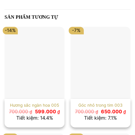
SẢN PHẨM TƯƠNG TỰ
-14%
-7%
Hương sắc ngàn hoa 005
Góc nhỏ trong tim 003
Giá
Giá
Giá
Giá
700.000
599.000
700.000
650.000
₫
₫
₫
₫
gốc
hiện
gốc
hiệ
Tiết kiệm: 14.4%
Tiết kiệm: 7.1%
là:
tại
là:
tại
700.000 ₫.
là:
700.000 ₫.
là:
599.000 ₫.
650