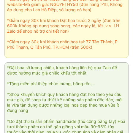
website-Mã giảm giá: NGUYETHY50 (đơn hàng >1tr, Không
áp dụng cho Lan Hồ Điệp, số lượng có hạn)
*Giảm ngay 30k khi khách Đặt hoa trước 2 ngày (đơn trên
600k-Không áp dụng song song, các ngày lễ, tết .v.v. LH
Zalo để shop hỗ trợ chi tiết hơn)
*Giảm ngay 30k khi khách nhận hoa tại: 77 Tân Thành, P
Phú Thạnh, Q Tân Phú, TP.HCM (trên 500k)
*Đặt hoa số lượng nhiều, khách hàng liên hệ qua Zalo để
được hưởng mức giá chiếc khấu tốt nhất
*Tặng miễn phí thiệp chúc mừng, băng rôn,...
*Shop khuyến khích quý khách hàng đặt hoa theo yêu cầu
mức giá, để shop tự thiết kế những sản phẩm độc đáo, mới
lạ vừa tận dụng được những loại hoa đẹp theo mùa vừa ít
đụng hàng
*Do đặt thù là sản phẩm handmade (thủ công bằng tay) Hoa
tươi thành phẩm có thể gần giống với mẫu 90-95%-tùy
thuộc vào thời gian, mùa vụ, góc chụp ảnh và cảm nhận cái