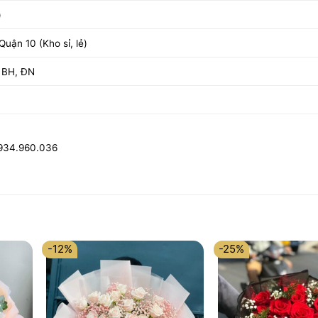
)
uận 10 (Kho sỉ, lẻ)
 BH, ĐN
0934.960.036
-12%
-25%