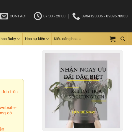
CONTACT
07:00 - 23:00
0934123036 - 0989578353
 hoa Baby
Hoa sự kiện
Kiểu dáng hoa
m đơn trên
website-
ợng có
ên