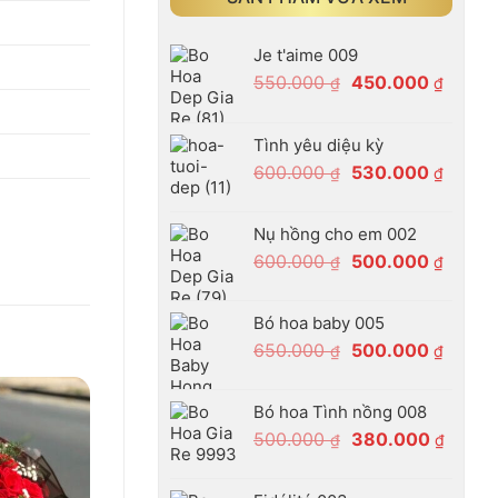
Je t'aime 009
Giá
Giá
550.000
450.000
₫
₫
gốc
hiện
là:
tại
Tình yêu diệu kỳ
550.000 ₫.
là:
Giá
Giá
600.000
530.000
₫
₫
450.00
gốc
hiện
là:
tại
Nụ hồng cho em 002
600.000 ₫.
là:
Giá
Giá
600.000
500.000
₫
₫
530.00
gốc
hiện
là:
tại
Bó hoa baby 005
600.000 ₫.
là:
Giá
Giá
650.000
500.000
₫
₫
500.00
gốc
hiện
là:
tại
Bó hoa Tình nồng 008
650.000 ₫.
là:
Giá
Giá
500.000
380.000
₫
₫
500.00
gốc
hiện
là:
tại