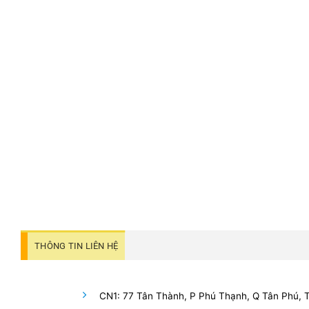
THÔNG TIN LIÊN HỆ
CN1: 77 Tân Thành, P Phú Thạnh, Q Tân Phú,