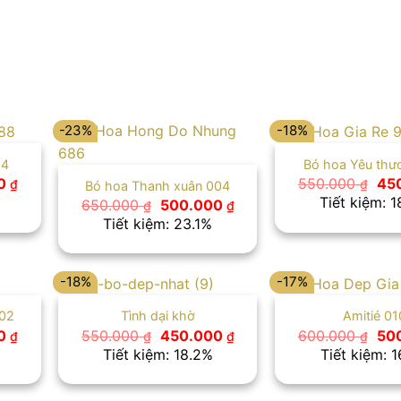
-23%
-18%
04
Bó hoa Yêu thư
Giá
Giá
00
550.000
45
₫
₫
Bó hoa Thanh xuân 004
hiện
gố
Tiết kiệm: 
Giá
Giá
650.000
500.000
₫
₫
tại
là:
gốc
hiện
Tiết kiệm: 23.1%
 ₫.
là:
550
là:
tại
500.000 ₫.
650.000 ₫.
là:
500.000 ₫.
-18%
-17%
002
Tình dại khờ
Amitié 01
Giá
Giá
Giá
Giá
00
550.000
450.000
600.000
50
₫
₫
₫
₫
hiện
gốc
hiện
gố
Tiết kiệm: 18.2%
Tiết kiệm: 
tại
là:
tại
là:
 ₫.
là:
550.000 ₫.
là:
600
650.000 ₫.
450.000 ₫.