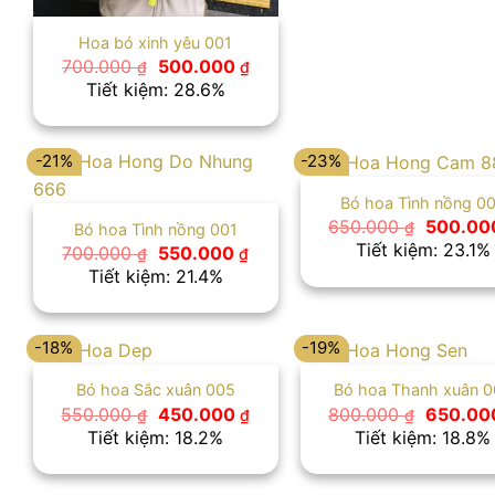
Hoa bó xinh yêu 001
Giá
Giá
700.000
500.000
₫
₫
gốc
hiện
Tiết kiệm: 28.6%
là:
tại
700.000 ₫.
là:
500.000 ₫.
-21%
-23%
Bó hoa Tình nồng 0
Giá
650.000
500.0
₫
Bó hoa Tình nồng 001
gốc
Tiết kiệm: 23.1%
Giá
Giá
700.000
550.000
₫
₫
là:
gốc
hiện
Tiết kiệm: 21.4%
650.000
là:
tại
700.000 ₫.
là:
550.000 ₫.
-18%
-19%
Bó hoa Sắc xuân 005
Bó hoa Thanh xuân 
Giá
Giá
Giá
550.000
450.000
800.000
650.0
₫
₫
₫
gốc
hiện
gốc
Tiết kiệm: 18.2%
Tiết kiệm: 18.8%
là:
tại
là:
550.000 ₫.
là:
800.000
450.000 ₫.