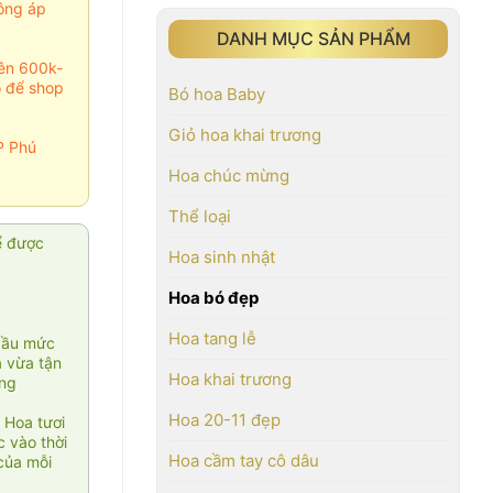
ông áp
DANH MỤC SẢN PHẨM
rên 600k-
o để shop
Bó hoa Baby
Giỏ hoa khai trương
P Phú
Hoa chúc mừng
Thể loại
ể được
Hoa sinh nhật
Hoa bó đẹp
Hoa tang lễ
cầu mức
ạ vừa tận
Hoa khai trương
àng
Hoa 20-11 đẹp
 Hoa tươi
 vào thời
Hoa cầm tay cô dâu
của mỗi