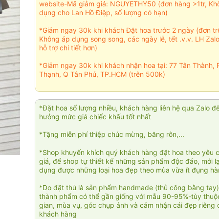
website-Mã giảm giá: NGUYETHY50 (đơn hàng >1tr, Kh
dụng cho Lan Hồ Điệp, số lượng có hạn)
*Giảm ngay 30k khi khách Đặt hoa trước 2 ngày (đơn t
Không áp dụng song song, các ngày lễ, tết .v.v. LH Zal
hỗ trợ chi tiết hơn)
*Giảm ngay 30k khi khách nhận hoa tại: 77 Tân Thành, 
Thạnh, Q Tân Phú, TP.HCM (trên 500k)
*Đặt hoa số lượng nhiều, khách hàng liên hệ qua Zalo đ
hưởng mức giá chiếc khấu tốt nhất
*Tặng miễn phí thiệp chúc mừng, băng rôn,...
*Shop khuyến khích quý khách hàng đặt hoa theo yêu 
giá, để shop tự thiết kế những sản phẩm độc đáo, mới l
dụng được những loại hoa đẹp theo mùa vừa ít đụng h
*Do đặt thù là sản phẩm handmade (thủ công bằng tay)
thành phẩm có thể gần giống với mẫu 90-95%-tùy thuộc
gian, mùa vụ, góc chụp ảnh và cảm nhận cái đẹp riêng 
khách hàng