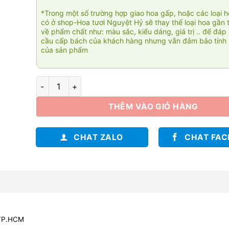
*Trong một số trường hợp giao hoa gấp, hoặc các loại 
có ở shop-Hoa tươi Nguyệt Hỷ sẽ thay thế loại hoa gần 
về phẩm chất như: màu sắc, kiểu dáng, giá trị .. để đáp
cầu cấp bách của khách hàng nhưng vẫn đảm bảo tính 
của sản phẩm
Bó hoa Tình nồng 003 số lượng
THÊM VÀO GIỎ HÀNG
CHAT ZALO
CHAT FA
 TP.HCM