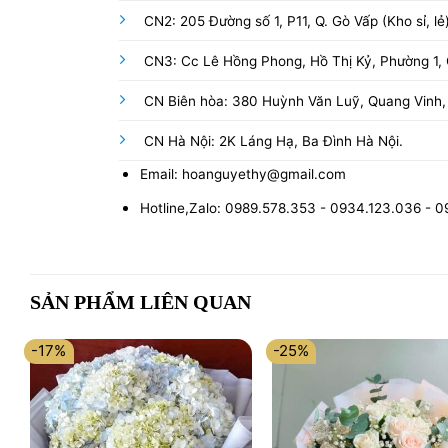
CN2: 205 Đường số 1, P11, Q. Gò Vấp (Kho sỉ, lẻ
CN3: Cc Lê Hồng Phong, Hồ Thị Kỷ, Phường 1, Q
CN Biên hòa: 380 Huỳnh Văn Luỹ, Quang Vinh,
CN Hà Nội: 2K Láng Hạ, Ba Đình Hà Nội.
Email: hoanguyethy@gmail.com
Hotline,Zalo: 0989.578.353 - 0934.123.036 - 
SẢN PHẨM LIÊN QUAN
-17%
-25%