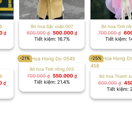
6
Bó hoa Sắc xuân 007
Bó hoa Tình nồ
Giá
Giá
Giá
Giá
00
600.000
500.000
700.000
60
₫
₫
₫
₫
hiện
gốc
hiện
gốc
Tiết kiệm: 16.7%
Tiết kiệm: 
tại
là:
tại
là:
 ₫.
là:
600.000 ₫.
là:
700
600.000 ₫.
500.000 ₫.
-21%
-25%
Bó hoa Tình nồng 003
Giá
Giá
700.000
550.000
₫
₫
8
Bó hoa Thanh x
gốc
hiện
Tiết kiệm: 21.4%
Giá
Giá
00
600.000
45
₫
₫
là:
tại
hiện
gố
Tiết kiệm:
700.000 ₫.
là:
tại
là:
550.000 ₫.
 ₫.
là:
600
500.000 ₫.