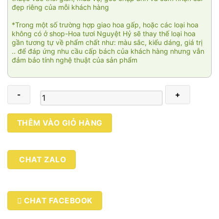
đẹp riêng của mỗi khách hàng
*Trong một số trường hợp giao hoa gấp, hoặc các loại hoa
không có ở shop-Hoa tươi Nguyệt Hỷ sẽ thay thế loại hoa
gần tương tự về phẩm chất như: màu sắc, kiểu dáng, giá trị
.. để đáp ứng nhu cầu cấp bách của khách hàng nhưng vẫn
đảm bảo tính nghệ thuật của sản phẩm
Bó
THÊM VÀO GIỎ HÀNG
hoa
sao
tím
CHAT ZALO
số
lượng
CHAT FACEBOOK