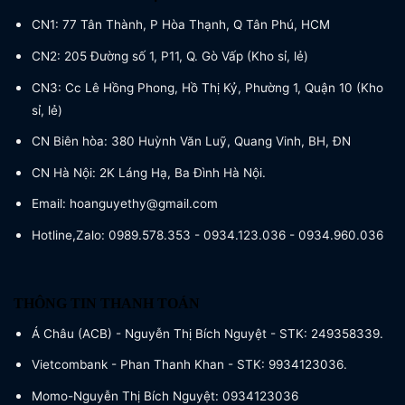
CN1: 77 Tân Thành, P Hòa Thạnh, Q Tân Phú, HCM
CN2: 205 Đường số 1, P11, Q. Gò Vấp (Kho sỉ, lẻ)
CN3: Cc Lê Hồng Phong, Hồ Thị Kỷ, Phường 1, Quận 10 (Kho
sỉ, lẻ)
CN Biên hòa: 380 Huỳnh Văn Luỹ, Quang Vinh, BH, ĐN
CN Hà Nội: 2K Láng Hạ, Ba Đình Hà Nội.
Email: hoanguyethy@gmail.com
Hotline,Zalo: 0989.578.353 - 0934.123.036 - 0934.960.036
THÔNG TIN THANH TOÁN
Á Châu (ACB) - Nguyễn Thị Bích Nguyệt - STK: 249358339.
Vietcombank - Phan Thanh Khan - STK: 9934123036.
Momo-Nguyễn Thị Bích Nguyệt: 0934123036