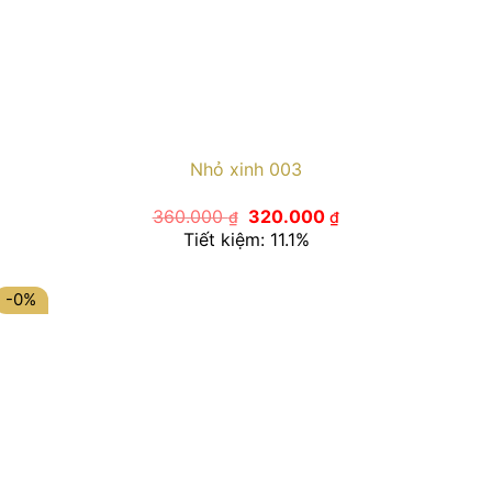
Nhỏ xinh 003
Giá
Giá
360.000
320.000
₫
₫
gốc
hiện
Tiết kiệm: 11.1%
là:
tại
360.000 ₫.
là:
320.000 ₫.
-0%