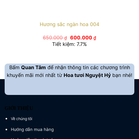
Hương sắc ngàn hoa 004
Giá
Giá
650.000
600.000
₫
₫
gốc
hiện
Tiết kiệm: 7.7%
là:
tại
650.000 ₫.
là:
600.000 ₫.
Bấm
Quan Tâm
để nhận thông tin các chương trình
khuyến mãi mới nhất từ
Hoa tươi Nguyệt Hỷ
bạn nhé!
GIỚI THIỆU
Về chúng tôi
Hướng dẫn mua hàng