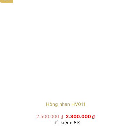
Hồng nhan HV011
Giá
Giá
2.500.000
2.300.000
₫
₫
gốc
hiện
Tiết kiệm: 8%
là:
tại
2.500.000 ₫.
là: