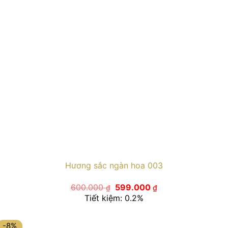
Hương sắc ngàn hoa 003
Giá
Giá
600.000
599.000
₫
₫
gốc
hiện
Tiết kiệm: 0.2%
là:
tại
600.000 ₫.
là:
599.000 ₫.
-8%