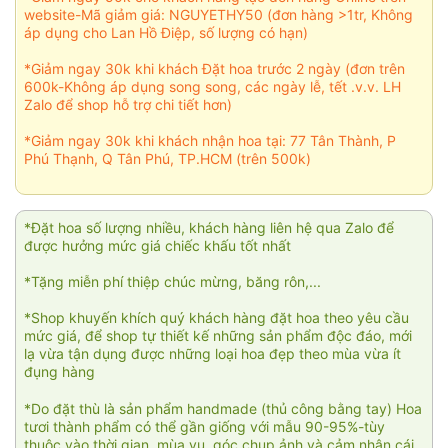
website-Mã giảm giá: NGUYETHY50 (đơn hàng >1tr, Không
áp dụng cho Lan Hồ Điệp, số lượng có hạn)
*Giảm ngay 30k khi khách Đặt hoa trước 2 ngày (đơn trên
600k-Không áp dụng song song, các ngày lễ, tết .v.v. LH
Zalo để shop hỗ trợ chi tiết hơn)
*Giảm ngay 30k khi khách nhận hoa tại: 77 Tân Thành, P
Phú Thạnh, Q Tân Phú, TP.HCM (trên 500k)
*Đặt hoa số lượng nhiều, khách hàng liên hệ qua Zalo để
được hưởng mức giá chiếc khấu tốt nhất
*Tặng miễn phí thiệp chúc mừng, băng rôn,...
*Shop khuyến khích quý khách hàng đặt hoa theo yêu cầu
mức giá, để shop tự thiết kế những sản phẩm độc đáo, mới
lạ vừa tận dụng được những loại hoa đẹp theo mùa vừa ít
đụng hàng
*Do đặt thù là sản phẩm handmade (thủ công bằng tay) Hoa
tươi thành phẩm có thể gần giống với mẫu 90-95%-tùy
thuộc vào thời gian, mùa vụ, góc chụp ảnh và cảm nhận cái