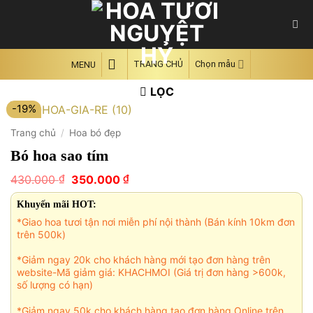
Skip
to
content
TRANG CHỦ
Chọn mẫu
MENU
LỌC
-19%
Trang chủ
/
Hoa bó đẹp
Bó hoa sao tím
Giá
Giá
₫
₫
430.000
350.000
gốc
hiện
là:
tại
Khuyến mãi HOT:
430.000 ₫.
là:
*Giao hoa tươi tận nơi miễn phí nội thành (Bán kính 10km đơn
350.000 ₫.
trên 500k)
*Giảm ngay 20k cho khách hàng mới tạo đơn hàng trên
website-Mã giảm giá: KHACHMOI (Giá trị đơn hàng >600k,
số lượng có hạn)
*Giảm ngay 50k cho khách hàng tạo đơn hàng Online trên