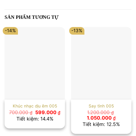
SẢN PHẨM TƯƠNG TỰ
-14%
-13%
Khúc nhạc dịu êm 005
Say tình 005
Giá
Giá
700.000
599.000
1.200.000
₫
₫
₫
gốc
hiện
Giá
Giá
1.050.000
₫
Tiết kiệm: 14.4%
là:
tại
gốc
hiện
Tiết kiệm: 12.5%
700.000 ₫.
là:
là:
tại
599.000 ₫.
1.200.000 ₫.
là: