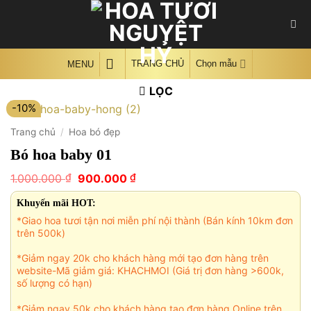
Skip
to
content
TRANG CHỦ
Chọn mẫu
MENU
LỌC
-10%
Trang chủ
/
Hoa bó đẹp
Bó hoa baby 01
Giá
Giá
₫
₫
1.000.000
900.000
gốc
hiện
là:
tại
Khuyến mãi HOT:
1.000.000 ₫.
là:
*Giao hoa tươi tận nơi miễn phí nội thành (Bán kính 10km đơn
900.000 ₫.
trên 500k)
*Giảm ngay 20k cho khách hàng mới tạo đơn hàng trên
website-Mã giảm giá: KHACHMOI (Giá trị đơn hàng >600k,
số lượng có hạn)
*Giảm ngay 50k cho khách hàng tạo đơn hàng Online trên