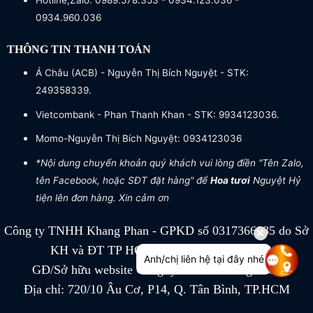
Hotline,Zalo: 0989.578.353 - 0934.123.036 -
0934.960.036
THÔNG TIN THANH TOÁN
Á Châu (ACB) - Nguyễn Thị Bích Nguyệt - STK:
249358339.
Vietcombank - Phan Thanh Khan - STK: 9934123036.
Momo-Nguyễn Thị Bích Nguyệt: 0934123036
*Nội dung chuyển khoản quý khách vui lòng điền "Tên Zalo,
tên Facebook, hoặc SĐT đặt hàng" để
Hoa tươi
Nguyệt Hỷ
tiện lên đơn hàng. Xin cảm ơn
Công ty TNHH Khang Phan - GPKD số 0317366885 do Sở
KH và ĐT TP HCM cấp ngày 04/07/2022
Anh/chị liên hệ tại đây nhé
GĐ/Sở hữu website Công ty TNHH Khang Phan
Địa chỉ: 720/10 Âu Cơ, P14, Q. Tân Bình, TP.HCM