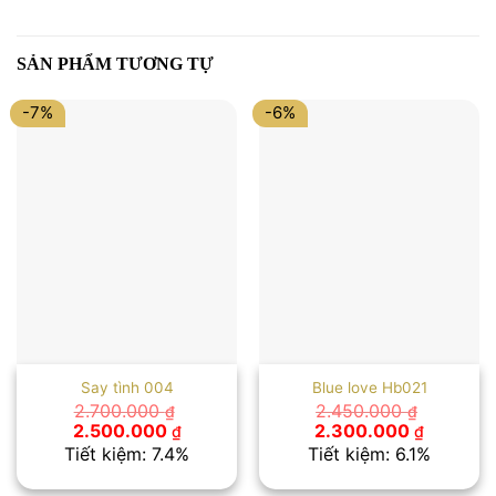
SẢN PHẨM TƯƠNG TỰ
-7%
-6%
Say tình 004
Blue love Hb021
2.700.000
2.450.000
₫
₫
Giá
Giá
Giá
Giá
2.500.000
2.300.000
₫
₫
gốc
hiện
gốc
hiện
Tiết kiệm: 7.4%
Tiết kiệm: 6.1%
là:
tại
là:
tại
2.700.000 ₫.
là:
2.450.000 ₫.
là: