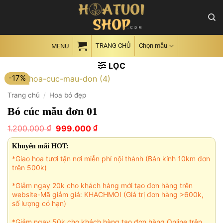
Skip
to
content
TRANG CHỦ
Chọn mẫu
MENU
LỌC
-17%
Trang chủ
/
Hoa bó đẹp
Bó cúc mẫu đơn 01
Giá
Giá
₫
₫
1.200.000
999.000
gốc
hiện
là:
tại
Khuyến mãi HOT:
1.200.000 ₫.
là:
*Giao hoa tươi tận nơi miễn phí nội thành (Bán kính 10km đơn
999.000 ₫.
trên 500k)
*Giảm ngay 20k cho khách hàng mới tạo đơn hàng trên
website-Mã giảm giá: KHACHMOI (Giá trị đơn hàng >600k,
số lượng có hạn)
*Giảm ngay 50k cho khách hàng tạo đơn hàng Online trên