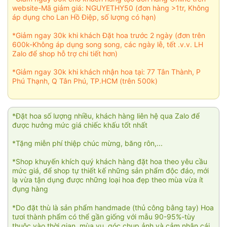
website-Mã giảm giá: NGUYETHY50 (đơn hàng >1tr, Không
áp dụng cho Lan Hồ Điệp, số lượng có hạn)
*Giảm ngay 30k khi khách Đặt hoa trước 2 ngày (đơn trên
600k-Không áp dụng song song, các ngày lễ, tết .v.v. LH
Zalo để shop hỗ trợ chi tiết hơn)
*Giảm ngay 30k khi khách nhận hoa tại: 77 Tân Thành, P
Phú Thạnh, Q Tân Phú, TP.HCM (trên 500k)
*Đặt hoa số lượng nhiều, khách hàng liên hệ qua Zalo để
được hưởng mức giá chiếc khấu tốt nhất
*Tặng miễn phí thiệp chúc mừng, băng rôn,...
*Shop khuyến khích quý khách hàng đặt hoa theo yêu cầu
mức giá, để shop tự thiết kế những sản phẩm độc đáo, mới
lạ vừa tận dụng được những loại hoa đẹp theo mùa vừa ít
đụng hàng
*Do đặt thù là sản phẩm handmade (thủ công bằng tay) Hoa
tươi thành phẩm có thể gần giống với mẫu 90-95%-tùy
thuộc vào thời gian, mùa vụ, góc chụp ảnh và cảm nhận cái