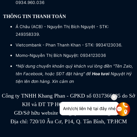
0934.960.036
THÔNG TIN THANH TOÁN
Á Châu (ACB) - Nguyễn Thị Bích Nguyệt - STK:
249358339.
Vietcombank - Phan Thanh Khan - STK: 9934123036.
Momo-Nguyễn Thị Bích Nguyệt: 0934123036
*Nội dung chuyển khoản quý khách vui lòng điền "Tên Zalo,
tên Facebook, hoặc SĐT đặt hàng" để
Hoa tươi
Nguyệt Hỷ
tiện lên đơn hàng. Xin cảm ơn
Công ty TNHH Khang Phan - GPKD số 0317366885 do Sở
KH và ĐT TP HCM cấp ngày 04/07/2022
Anh/chị liên hệ tại đây nhé
GĐ/Sở hữu website Công ty TNHH Khang Phan
Địa chỉ: 720/10 Âu Cơ, P14, Q. Tân Bình, TP.HCM