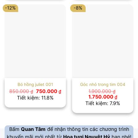
2.500.000 ₫.
2.300.00
-12%
-8%
Bó hồng juliet 001
Góc nhỏ trong tim 004
Giá
Giá
850.000
750.000
1.900.000
₫
₫
₫
gốc
hiện
Giá
Giá
1.750.000
₫
Tiết kiệm: 11.8%
là:
tại
gốc
hiện
Tiết kiệm: 7.9%
850.000 ₫.
là:
là:
tại
750.000 ₫.
1.900.000 ₫.
là:
1.750.00
Bấm
Quan Tâm
để nhận thông tin các chương trình
khuyến mãi mới nhất từ
Hoa tươi Nguyệt Hỷ
bạn nhé!