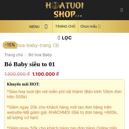
Skip
to
content
TRANG CHỦ
Chọn mẫu
MENU
LỌC
-15%
Trang chủ
/
Bó hoa Baby
Bó Baby siêu to 01
Giá
Giá
₫
₫
1.300.000
1.100.000
gốc
hiện
là:
tại
Khuyến mãi HOT:
1.300.000 ₫.
là:
*Giao hoa tươi tận nơi miễn phí nội thành (Bán kính 10km đơn
1.100.000 ₫.
trên 500k)
*Giảm ngay 20k cho khách hàng mới tạo đơn hàng trên
website-Mã giảm giá: KHACHMOI (Giá trị đơn hàng >600k,
số lượng có hạn)
*Giảm ngay 50k cho khách hàng tạo đơn hàng Online trên