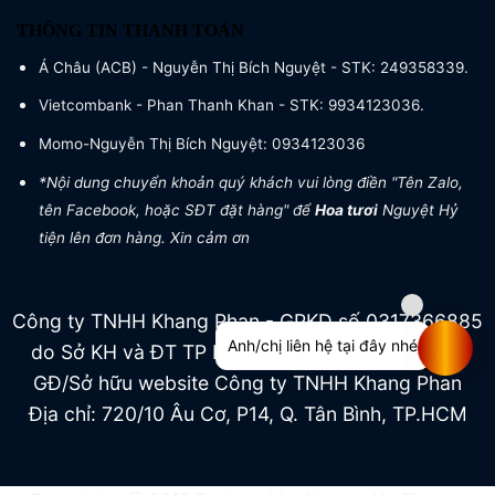
THÔNG TIN THANH TOÁN
Á Châu (ACB) - Nguyễn Thị Bích Nguyệt - STK: 249358339.
Vietcombank - Phan Thanh Khan - STK: 9934123036.
Momo-Nguyễn Thị Bích Nguyệt: 0934123036
*Nội dung chuyển khoản quý khách vui lòng điền "Tên Zalo,
tên Facebook, hoặc SĐT đặt hàng" để
Hoa tươi
Nguyệt Hỷ
tiện lên đơn hàng. Xin cảm ơn
Công ty TNHH Khang Phan - GPKD số 0317366885
Anh/chị liên hệ tại đây nhé
do Sở KH và ĐT TP HCM cấp ngày 04/07/2022
GĐ/Sở hữu website Công ty TNHH Khang Phan
Địa chỉ: 720/10 Âu Cơ, P14, Q. Tân Bình, TP.HCM