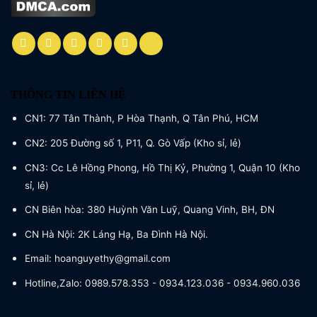
THÔNG TIN LIÊN HỆ
CN1: 77 Tân Thành, P Hòa Thạnh, Q Tân Phú, HCM
CN2: 205 Đường số 1, P11, Q. Gò Vấp (Kho sỉ, lẻ)
CN3: Cc Lê Hồng Phong, Hồ Thị Kỷ, Phường 1, Quận 10 (Kho
sỉ, lẻ)
CN Biên hòa: 380 Huỳnh Văn Luỹ, Quang Vinh, BH, ĐN
CN Hà Nội: 2K Láng Hạ, Ba Đình Hà Nội.
Email: hoanguyethy@gmail.com
Hotline,Zalo: 0989.578.353 - 0934.123.036 - 0934.960.036