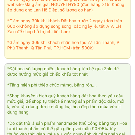
website-Mã giảm giá: NGUYETHY50 (đơn hàng >1tr, Không
áp dụng cho Lan Hồ Điệp, số lượng có hạn)
*Giảm ngay 30k khi khách Đặt hoa trước 2 ngày (đơn trên
600k-Không áp dụng song song, các ngày lễ, tết .v.v. LH
Zalo để shop hỗ trợ chi tiết hơn)
*Giảm ngay 30k khi khách nhận hoa tại: 77 Tân Thành, P
Phú Thạnh, Q Tân Phú, TP.HCM (trên 500k)
*Đặt hoa số lượng nhiều, khách hàng liên hệ qua Zalo để
được hưởng mức giá chiếc khấu tốt nhất
*Tặng miễn phí thiệp chúc mừng, băng rôn,...
*Shop khuyến khích quý khách hàng đặt hoa theo yêu cầu
mức giá, để shop tự thiết kế những sản phẩm độc đáo, mới
lạ vừa tận dụng được những loại hoa đẹp theo mùa vừa ít
đụng hàng
*Do đặt thù là sản phẩm handmade (thủ công bằng tay) Hoa
tươi thành phẩm có thể gần giống với mẫu 90-95%-tùy
thuộc vào thời gian, mùa vụ, góc chụp ảnh và cảm nhận cái