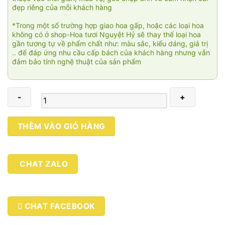
đẹp riêng của mỗi khách hàng
*Trong một số trường hợp giao hoa gấp, hoặc các loại hoa
không có ở shop-Hoa tươi Nguyệt Hỷ sẽ thay thế loại hoa
gần tương tự về phẩm chất như: màu sắc, kiểu dáng, giá trị
.. để đáp ứng nhu cầu cấp bách của khách hàng nhưng vẫn
đảm bảo tính nghệ thuật của sản phẩm
Bó
THÊM VÀO GIỎ HÀNG
Baby
siêu
to
CHAT ZALO
01
số
lượng
CHAT FACEBOOK