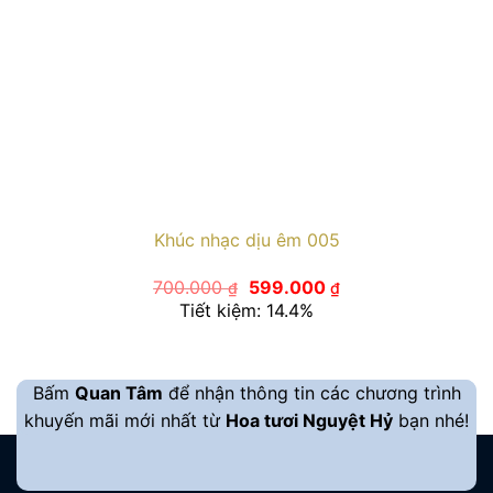
Khúc nhạc dịu êm 005
Giá
Giá
700.000
599.000
₫
₫
gốc
hiện
Tiết kiệm: 14.4%
là:
tại
700.000 ₫.
là:
599.000 ₫.
Bấm
Quan Tâm
để nhận thông tin các chương trình
khuyến mãi mới nhất từ
Hoa tươi Nguyệt Hỷ
bạn nhé!