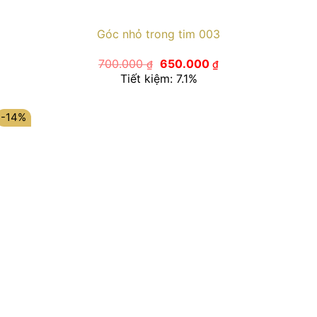
Góc nhỏ trong tim 003
Giá
Giá
700.000
650.000
₫
₫
gốc
hiện
Tiết kiệm: 7.1%
là:
tại
700.000 ₫.
là:
650.000 ₫.
-14%