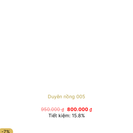
Duyên nồng 005
Giá
Giá
950.000
800.000
₫
₫
gốc
hiện
Tiết kiệm: 15.8%
là:
tại
950.000 ₫.
là:
800.000 ₫.
-7%