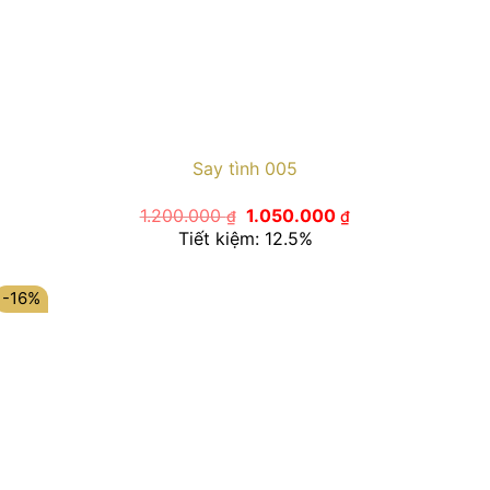
Say tình 005
Giá
Giá
1.200.000
1.050.000
₫
₫
gốc
hiện
Tiết kiệm: 12.5%
là:
tại
1.200.000 ₫.
là:
1.050.000 ₫.
-16%