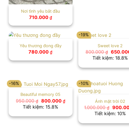
Nơi tình yêu bắt đầu
710.000
₫
-19%
Yêu thương đong đầy
Sweet love 2
Giá
780.000
800.000
650.0
₫
₫
gốc
Tiết kiệm: 18.8%
là:
800.000
-16%
-10%
Beautiful memory 05
Giá
Giá
950.000
800.000
₫
₫
Ánh mặt trời 02
gốc
hiện
Tiết kiệm: 15.8%
Giá
1.000.000
900.0
₫
là:
tại
gốc
Tiết kiệm: 10%
950.000 ₫.
là:
là:
800.000 ₫.
1.000.0