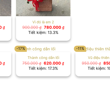
Vì đó là em 2
Giá
Giá
Giá
00
900.000
780.000
₫
₫
₫
hiện
gốc
hiện
Tiết kiệm: 13.3%
tại
là:
tại
 ₫.
là:
900.000 ₫.
là:
750.000 ₫.
780.000 ₫.
-17%
-11%
Thành công dẫn lối
Vũ điệu thiên
Giá
Giá
Giá
Giá
0
750.000
620.000
950.000
85
₫
₫
₫
₫
hiện
gốc
hiện
gố
Tiết kiệm: 17.3%
Tiết kiệm: 
tại
là:
tại
là:
 ₫.
là:
750.000 ₫.
là:
950
650.000 ₫.
620.000 ₫.