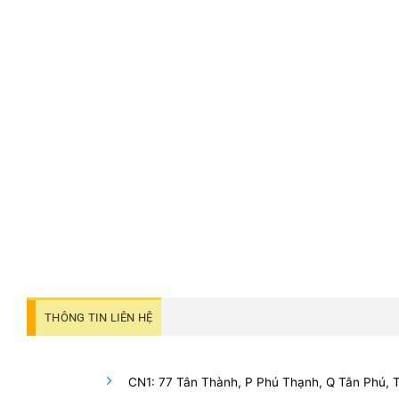
THÔNG TIN LIÊN HỆ
CN1: 77 Tân Thành, P Phú Thạnh, Q Tân Phú,