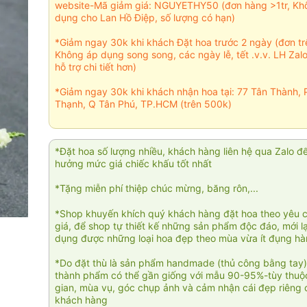
website-Mã giảm giá: NGUYETHY50 (đơn hàng >1tr, Kh
dụng cho Lan Hồ Điệp, số lượng có hạn)
*Giảm ngay 30k khi khách Đặt hoa trước 2 ngày (đơn t
Không áp dụng song song, các ngày lễ, tết .v.v. LH Zal
hỗ trợ chi tiết hơn)
*Giảm ngay 30k khi khách nhận hoa tại: 77 Tân Thành, 
Thạnh, Q Tân Phú, TP.HCM (trên 500k)
*Đặt hoa số lượng nhiều, khách hàng liên hệ qua Zalo đ
hưởng mức giá chiếc khấu tốt nhất
*Tặng miễn phí thiệp chúc mừng, băng rôn,...
*Shop khuyến khích quý khách hàng đặt hoa theo yêu 
giá, để shop tự thiết kế những sản phẩm độc đáo, mới l
dụng được những loại hoa đẹp theo mùa vừa ít đụng h
*Do đặt thù là sản phẩm handmade (thủ công bằng tay)
thành phẩm có thể gần giống với mẫu 90-95%-tùy thuộc
gian, mùa vụ, góc chụp ảnh và cảm nhận cái đẹp riêng 
khách hàng