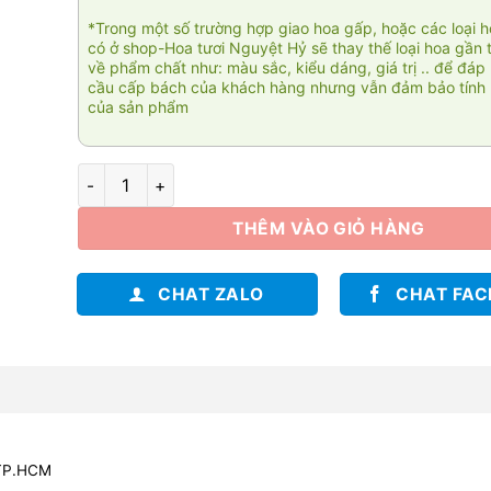
*Trong một số trường hợp giao hoa gấp, hoặc các loại 
có ở shop-Hoa tươi Nguyệt Hỷ sẽ thay thế loại hoa gần 
về phẩm chất như: màu sắc, kiểu dáng, giá trị .. để đáp
cầu cấp bách của khách hàng nhưng vẫn đảm bảo tính 
của sản phẩm
Bến đỗ yêu thương 01 số lượng
THÊM VÀO GIỎ HÀNG
CHAT ZALO
CHAT FA
 TP.HCM