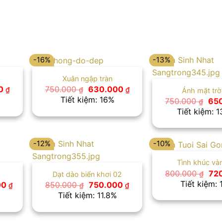
-16%
-13%
Xuân ngập tràn
Giá
Giá
Giá
00
750.000
630.000
₫
₫
₫
Ánh mặt trờ
hiện
gốc
hiện
Tiết kiệm: 16%
Giá
750.000
65
₫
tại
là:
tại
gố
Tiết kiệm: 
 ₫.
là:
750.000 ₫.
là:
là:
650.000 ₫.
630.000 ₫.
750
-12%
-10%
Tình khúc và
Giá
800.000
72
₫
Dạt dào biển khơi 02
gố
Tiết kiệm:
Giá
Giá
Giá
00
850.000
750.000
₫
₫
₫
là:
hiện
gốc
hiện
Tiết kiệm: 11.8%
800
tại
là:
tại
00 ₫.
là:
850.000 ₫.
là:
900.000 ₫.
750.000 ₫.