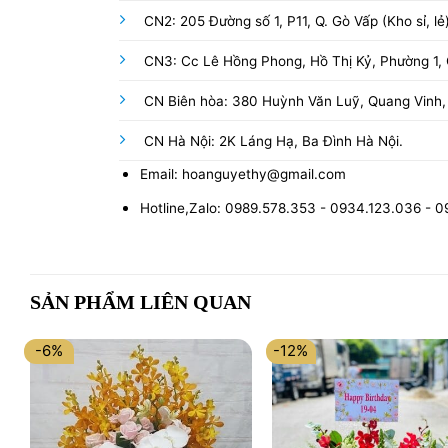
CN2: 205 Đường số 1, P11, Q. Gò Vấp (Kho sỉ, lẻ
CN3: Cc Lê Hồng Phong, Hồ Thị Kỷ, Phường 1, Q
CN Biên hòa: 380 Huỳnh Văn Luỹ, Quang Vinh,
CN Hà Nội: 2K Láng Hạ, Ba Đình Hà Nội.
Email: hoanguyethy@gmail.com
Hotline,Zalo: 0989.578.353 - 0934.123.036 - 
SẢN PHẨM LIÊN QUAN
-6%
-12%