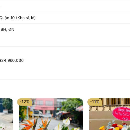
)
uận 10 (Kho sỉ, lẻ)
 BH, ĐN
0934.960.036
-12%
-11%