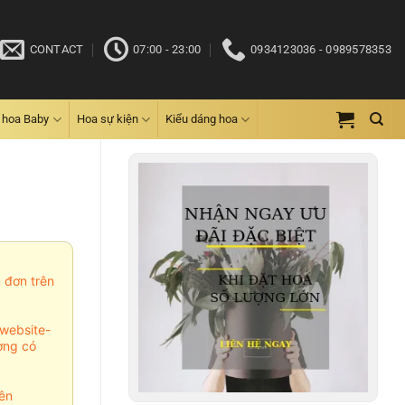
CONTACT
07:00 - 23:00
0934123036 - 0989578353
 hoa Baby
Hoa sự kiện
Kiểu dáng hoa
m đơn trên
website-
ợng có
ên