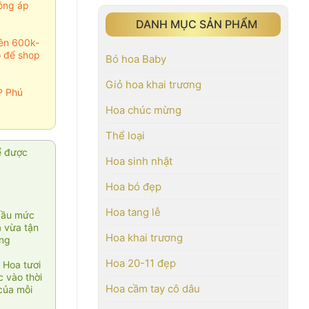
ông áp
DANH MỤC SẢN PHẨM
rên 600k-
o để shop
Bó hoa Baby
Giỏ hoa khai trương
P Phú
Hoa chúc mừng
Thể loại
ể được
Hoa sinh nhật
Hoa bó đẹp
Hoa tang lễ
cầu mức
ạ vừa tận
Hoa khai trương
àng
Hoa 20-11 đẹp
 Hoa tươi
 vào thời
Hoa cầm tay cô dâu
của mỗi