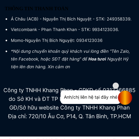
THÔNG TIN THANH TOÁN
Á Châu (ACB) - Nguyễn Thị Bích Nguyệt - STK: 249358339.
Vietcombank - Phan Thanh Khan - STK: 9934123036.
Momo-Nguyễn Thị Bích Nguyệt: 0934123036
*Nội dung chuyển khoản quý khách vui lòng điền "Tên Zalo,
tên Facebook, hoặc SĐT đặt hàng" để
Hoa tươi
Nguyệt Hỷ
tiện lên đơn hàng. Xin cảm ơn
Công ty TNHH Khang Phan - GPKD số 0317366885
Anh/chị liên hệ tại đây nhé
do Sở KH và ĐT TP HCM cấp ngày 04/07/2022
GĐ/Sở hữu website Công ty TNHH Khang Phan
Địa chỉ: 720/10 Âu Cơ, P14, Q. Tân Bình, TP.HCM