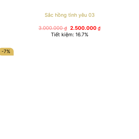
Sắc hồng tình yêu 03
Giá
Giá
3.000.000
2.500.000
₫
₫
gốc
hiện
Tiết kiệm: 16.7%
là:
tại
3.000.000 ₫.
là:
2.500.000 ₫.
-7%