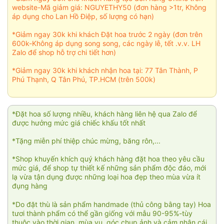
website-Mã giảm giá: NGUYETHY50 (đơn hàng >1tr, Không
áp dụng cho Lan Hồ Điệp, số lượng có hạn)
*Giảm ngay 30k khi khách Đặt hoa trước 2 ngày (đơn trên
600k-Không áp dụng song song, các ngày lễ, tết .v.v. LH
Zalo để shop hỗ trợ chi tiết hơn)
*Giảm ngay 30k khi khách nhận hoa tại: 77 Tân Thành, P
Phú Thạnh, Q Tân Phú, TP.HCM (trên 500k)
*Đặt hoa số lượng nhiều, khách hàng liên hệ qua Zalo để
được hưởng mức giá chiếc khấu tốt nhất
*Tặng miễn phí thiệp chúc mừng, băng rôn,...
*Shop khuyến khích quý khách hàng đặt hoa theo yêu cầu
mức giá, để shop tự thiết kế những sản phẩm độc đáo, mới
lạ vừa tận dụng được những loại hoa đẹp theo mùa vừa ít
đụng hàng
*Do đặt thù là sản phẩm handmade (thủ công bằng tay) Hoa
tươi thành phẩm có thể gần giống với mẫu 90-95%-tùy
thuộc vào thời gian, mùa vụ, góc chụp ảnh và cảm nhận cái