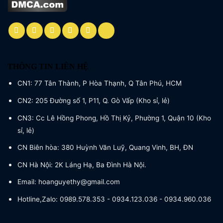
THÔNG TIN LIÊN HỆ
CN1: 77 Tân Thành, P Hòa Thạnh, Q Tân Phú, HCM
CN2: 205 Đường số 1, P11, Q. Gò Vấp (Kho sỉ, lẻ)
CN3: Cc Lê Hồng Phong, Hồ Thị Kỷ, Phường 1, Quận 10 (Kho
sỉ, lẻ)
CN Biên hòa: 380 Huỳnh Văn Luỹ, Quang Vinh, BH, ĐN
CN Hà Nội: 2K Láng Hạ, Ba Đình Hà Nội.
Email: hoanguyethy@gmail.com
Hotline,Zalo: 0989.578.353 - 0934.123.036 - 0934.960.036