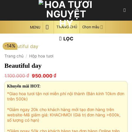
Skip
to
content
TRANG CHỦ
Chọn mẫu
MENU
LỌC
-14%
Trang chủ
/
Hộp hoa tươi
Beautiful day
Giá
Giá
₫
₫
1.100.000
950.000
gốc
hiện
là:
tại
Khuyến mãi HOT:
1.100.000 ₫.
là:
*Giao hoa tươi tận nơi miễn phí nội thành (Bán kính 10km đơn
950.000 ₫.
trên 500k)
*Giảm ngay 20k cho khách hàng mới tạo đơn hàng trên
website-Mã giảm giá: KHACHMOI (Giá trị đơn hàng >600k,
số lượng có hạn)
*Giảm ngay 50k cho khách hàng tạo đơn hàng Online trên