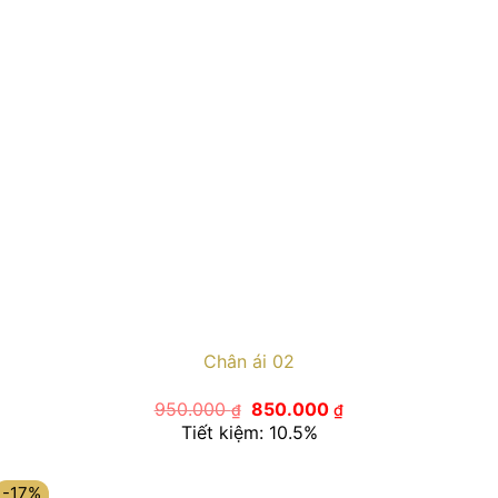
Chân ái 02
Giá
Giá
950.000
850.000
₫
₫
gốc
hiện
Tiết kiệm: 10.5%
là:
tại
950.000 ₫.
là:
850.000 ₫.
-17%