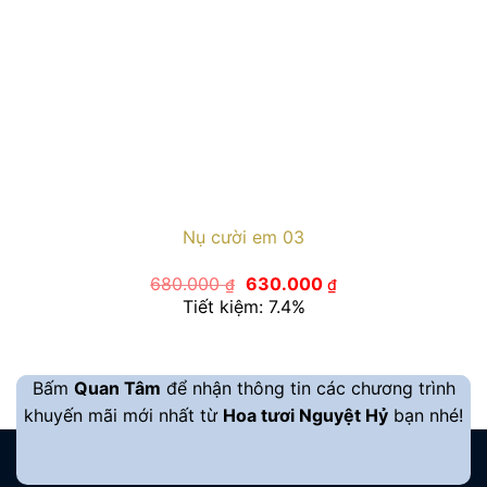
Nụ cười em 03
Giá
Giá
680.000
630.000
₫
₫
gốc
hiện
Tiết kiệm: 7.4%
là:
tại
680.000 ₫.
là:
630.000 ₫.
Bấm
Quan Tâm
để nhận thông tin các chương trình
khuyến mãi mới nhất từ
Hoa tươi Nguyệt Hỷ
bạn nhé!