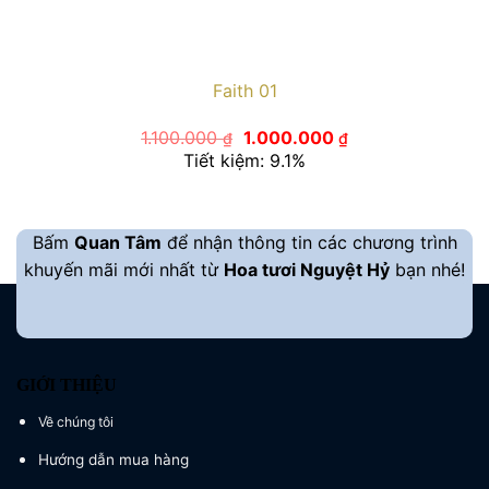
Faith 01
Giá
Giá
1.100.000
1.000.000
₫
₫
gốc
hiện
Tiết kiệm: 9.1%
là:
tại
1.100.000 ₫.
là:
1.000.000 ₫.
Bấm
Quan Tâm
để nhận thông tin các chương trình
khuyến mãi mới nhất từ
Hoa tươi Nguyệt Hỷ
bạn nhé!
GIỚI THIỆU
Về chúng tôi
Hướng dẫn mua hàng