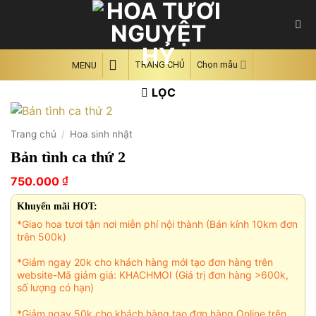
Skip
to
content
TRANG CHỦ
Chọn mẫu
MENU
LỌC
Trang chủ
/
Hoa sinh nhật
Bản tình ca thứ 2
₫
750.000
Khuyến mãi HOT:
*Giao hoa tươi tận nơi miễn phí nội thành (Bán kính 10km đơn
trên 500k)
*Giảm ngay 20k cho khách hàng mới tạo đơn hàng trên
website-Mã giảm giá: KHACHMOI (Giá trị đơn hàng >600k,
số lượng có hạn)
*Giảm ngay 50k cho khách hàng tạo đơn hàng Online trên