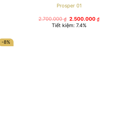
Prosper 01
Giá
Giá
2.700.000
2.500.000
₫
₫
gốc
hiện
Tiết kiệm: 7.4%
là:
tại
2.700.000 ₫.
là:
2.500.000 ₫.
-8%