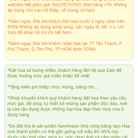
website-Mã giảm giá: NGUYETHY50 (đơn hàng >1tr, Không
áp dụng cho Lan Hồ Điệp, số lượng có hạn)
*Giảm ngay 30k khi khách Đặt hoa trước 2 ngày (đơn trên
600k-Không áp dụng song song, các ngày lễ, tết .v.v. LH
Zalo để shop hỗ trợ chi tiết hơn)
*Giảm ngay 30k khi khách nhận hoa tại: 77 Tân Thành, P
Phú Thạnh, Q Tân Phú, TP.HCM (trên 500k)
*Đặt hoa số lượng nhiều, khách hàng liên hệ qua Zalo để
được hưởng mức giá chiếc khấu tốt nhất
*Tặng miễn phí thiệp chúc mừng, băng rôn,...
*Shop khuyến khích quý khách hàng đặt hoa theo yêu cầu
mức giá, để shop tự thiết kế những sản phẩm độc đáo, mới
lạ vừa tận dụng được những loại hoa đẹp theo mùa vừa ít
đụng hàng
*Do đặt thù là sản phẩm handmade (thủ công bằng tay) Hoa
tươi thành phẩm có thể gần giống với mẫu 90-95%-tùy
thuộc vào thời gian, mùa vụ, góc chụp ảnh và cảm nhận cái