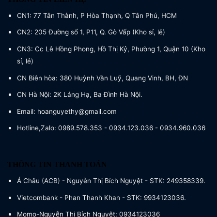
CN1: 77 Tân Thành, P Hòa Thạnh, Q Tân Phú, HCM
CN2: 205 Đường số 1, P11, Q. Gò Vấp (Kho sỉ, lẻ)
CN3: Cc Lê Hồng Phong, Hồ Thị Kỷ, Phường 1, Quận 10 (Kho
sỉ, lẻ)
CN Biên hòa: 380 Huỳnh Văn Luỹ, Quang Vinh, BH, ĐN
CN Hà Nội: 2K Láng Hạ, Ba Đình Hà Nội.
Email: hoanguyethy@gmail.com
Hotline,Zalo: 0989.578.353 - 0934.123.036 - 0934.960.036
THÔNG TIN THANH TOÁN
Á Châu (ACB) - Nguyễn Thị Bích Nguyệt - STK: 249358339.
Vietcombank - Phan Thanh Khan - STK: 9934123036.
Momo-Nguyễn Thị Bích Nguyệt: 0934123036