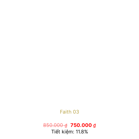
Faith 03
Giá
Giá
850.000
750.000
₫
₫
gốc
hiện
Tiết kiệm: 11.8%
là:
tại