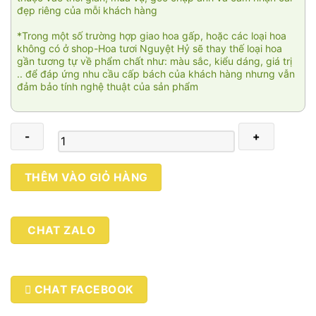
đẹp riêng của mỗi khách hàng
*Trong một số trường hợp giao hoa gấp, hoặc các loại hoa
không có ở shop-Hoa tươi Nguyệt Hỷ sẽ thay thế loại hoa
gần tương tự về phẩm chất như: màu sắc, kiểu dáng, giá trị
.. để đáp ứng nhu cầu cấp bách của khách hàng nhưng vẫn
đảm bảo tính nghệ thuật của sản phẩm
Bản
THÊM VÀO GIỎ HÀNG
tình
ca
thứ
CHAT ZALO
2
số
lượng
CHAT FACEBOOK