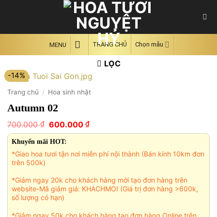
Skip
to
content
TRANG CHỦ
Chọn mẫu
MENU
LỌC
-14%
Trang chủ
/
Hoa sinh nhật
Autumn 02
Giá
Giá
₫
₫
700.000
600.000
gốc
hiện
là:
tại
Khuyến mãi HOT:
700.000 ₫.
là:
*Giao hoa tươi tận nơi miễn phí nội thành (Bán kính 10km đơn
600.000 ₫.
trên 500k)
*Giảm ngay 20k cho khách hàng mới tạo đơn hàng trên
website-Mã giảm giá: KHACHMOI (Giá trị đơn hàng >600k,
số lượng có hạn)
*Giảm ngay 50k cho khách hàng tạo đơn hàng Online trên