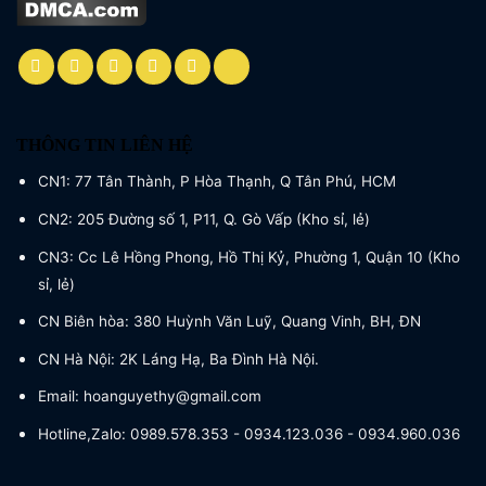
THÔNG TIN LIÊN HỆ
CN1: 77 Tân Thành, P Hòa Thạnh, Q Tân Phú, HCM
CN2: 205 Đường số 1, P11, Q. Gò Vấp (Kho sỉ, lẻ)
CN3: Cc Lê Hồng Phong, Hồ Thị Kỷ, Phường 1, Quận 10 (Kho
sỉ, lẻ)
CN Biên hòa: 380 Huỳnh Văn Luỹ, Quang Vinh, BH, ĐN
CN Hà Nội: 2K Láng Hạ, Ba Đình Hà Nội.
Email: hoanguyethy@gmail.com
Hotline,Zalo: 0989.578.353 - 0934.123.036 - 0934.960.036