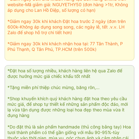
website-Mã giảm giá: NGUYETHY50 (đơn hàng >1tr, Không
áp dụng cho Lan Hồ Điệp, số lượng có hạn)
*Giảm ngay 30k khi khách Đặt hoa trước 2 ngày (đơn trên
600k-Không áp dụng song song, các ngày lễ, tết .v.v. LH
Zalo để shop hỗ trợ chi tiết hơn)
*Giảm ngay 30k khi khách nhận hoa tại: 77 Tân Thành, P
Phú Thạnh, Q Tân Phú, TP.HCM (trên 500k)
*Đặt hoa số lượng nhiều, khách hàng liên hệ qua Zalo để
được hưởng mức giá chiếc khấu tốt nhất
*Tặng miễn phí thiệp chúc mừng, băng rôn,...
*Shop khuyến khích quý khách hàng đặt hoa theo yêu cầu
mức giá, để shop tự thiết kế những sản phẩm độc đáo, mới
lạ vừa tận dụng được những loại hoa đẹp theo mùa vừa ít
đụng hàng
*Do đặt thù là sản phẩm handmade (thủ công bằng tay) Hoa
tươi thành phẩm có thể gần giống với mẫu 90-95%-tùy
thuộc vào thời gian, mùa vụ, góc chụp ảnh và cảm nhận cái