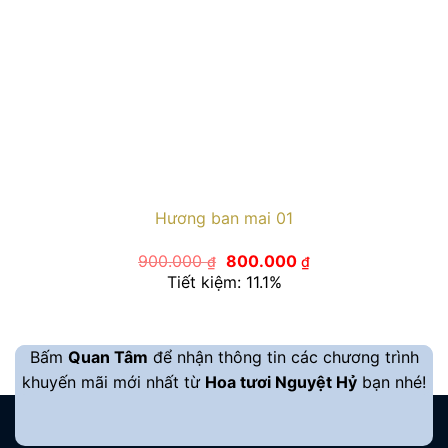
Hương ban mai 01
Giá
Giá
900.000
800.000
₫
₫
gốc
hiện
Tiết kiệm: 11.1%
là:
tại
900.000 ₫.
là:
800.000 ₫.
Bấm
Quan Tâm
để nhận thông tin các chương trình
khuyến mãi mới nhất từ
Hoa tươi Nguyệt Hỷ
bạn nhé!