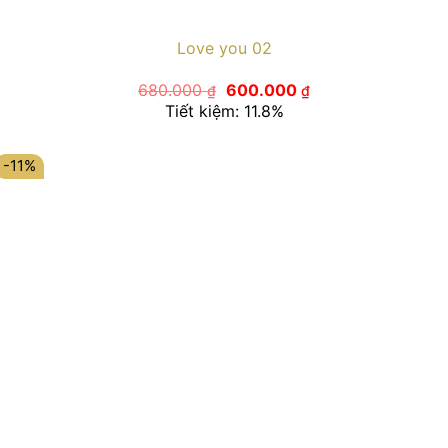
Love you 02
Giá
Giá
680.000
600.000
₫
₫
gốc
hiện
Tiết kiệm: 11.8%
là:
tại
680.000 ₫.
là:
600.000 ₫.
-11%