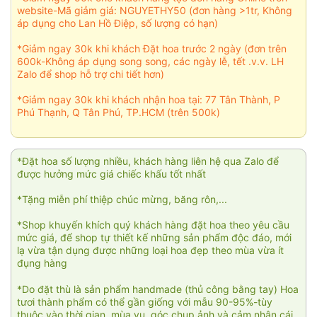
website-Mã giảm giá: NGUYETHY50 (đơn hàng >1tr, Không
áp dụng cho Lan Hồ Điệp, số lượng có hạn)
*Giảm ngay 30k khi khách Đặt hoa trước 2 ngày (đơn trên
600k-Không áp dụng song song, các ngày lễ, tết .v.v. LH
Zalo để shop hỗ trợ chi tiết hơn)
*Giảm ngay 30k khi khách nhận hoa tại: 77 Tân Thành, P
Phú Thạnh, Q Tân Phú, TP.HCM (trên 500k)
*Đặt hoa số lượng nhiều, khách hàng liên hệ qua Zalo để
được hưởng mức giá chiếc khấu tốt nhất
*Tặng miễn phí thiệp chúc mừng, băng rôn,...
*Shop khuyến khích quý khách hàng đặt hoa theo yêu cầu
mức giá, để shop tự thiết kế những sản phẩm độc đáo, mới
lạ vừa tận dụng được những loại hoa đẹp theo mùa vừa ít
đụng hàng
*Do đặt thù là sản phẩm handmade (thủ công bằng tay) Hoa
tươi thành phẩm có thể gần giống với mẫu 90-95%-tùy
thuộc vào thời gian, mùa vụ, góc chụp ảnh và cảm nhận cái