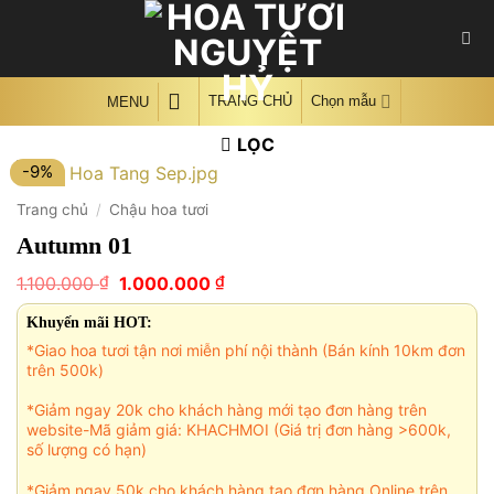
Skip
to
content
TRANG CHỦ
Chọn mẫu
MENU
LỌC
-9%
Trang chủ
/
Chậu hoa tươi
Autumn 01
Giá
Giá
₫
₫
1.100.000
1.000.000
gốc
hiện
là:
tại
Khuyến mãi HOT:
1.100.000 ₫.
là:
*Giao hoa tươi tận nơi miễn phí nội thành (Bán kính 10km đơn
1.000.000 ₫.
trên 500k)
*Giảm ngay 20k cho khách hàng mới tạo đơn hàng trên
website-Mã giảm giá: KHACHMOI (Giá trị đơn hàng >600k,
số lượng có hạn)
*Giảm ngay 50k cho khách hàng tạo đơn hàng Online trên