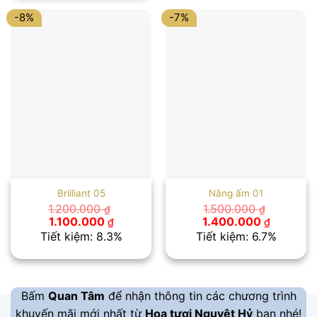
1.050.000 ₫.
-8%
-7%
Brilliant 05
Nắng ấm 01
1.200.000
1.500.000
₫
₫
Giá
Giá
Giá
Giá
1.100.000
1.400.000
₫
₫
gốc
hiện
gốc
hiện
Tiết kiệm: 8.3%
Tiết kiệm: 6.7%
là:
tại
là:
tại
1.200.000 ₫.
là:
1.500.000 ₫.
là:
1.100.000 ₫.
1.400.00
Bấm
Quan Tâm
để nhận thông tin các chương trình
khuyến mãi mới nhất từ
Hoa tươi Nguyệt Hỷ
bạn nhé!