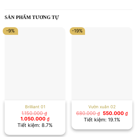
SẢN PHẨM TƯƠNG TỰ
-9%
-19%
Brilliant 01
Vườn xuân 02
Giá
Giá
1.150.000
680.000
550.000
₫
₫
₫
gốc
hiệ
Giá
Giá
1.050.000
₫
Tiết kiệm: 19.1%
là:
tại
gốc
hiện
Tiết kiệm: 8.7%
680.000 ₫.
là:
là:
tại
550
1.150.000 ₫.
là: