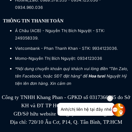
Hotline,Zalo: 0989.578.353 - 0934.123.036 -
0934.960.036
THÔNG TIN THANH TOÁN
Á Châu (ACB) - Nguyễn Thị Bích Nguyệt - STK:
249358339.
Vietcombank - Phan Thanh Khan - STK: 9934123036.
Momo-Nguyễn Thị Bích Nguyệt: 0934123036
*Nội dung chuyển khoản quý khách vui lòng điền "Tên Zalo,
tên Facebook, hoặc SĐT đặt hàng" để
Hoa tươi
Nguyệt Hỷ
tiện lên đơn hàng. Xin cảm ơn
Công ty TNHH Khang Phan - GPKD số 0317366885 do Sở
KH và ĐT TP HCM cấp ngày 04/07/2022
Anh/chị liên hệ tại đây nhé
GĐ/Sở hữu website Công ty TNHH Khang Phan
Địa chỉ: 720/10 Âu Cơ, P14, Q. Tân Bình, TP.HCM