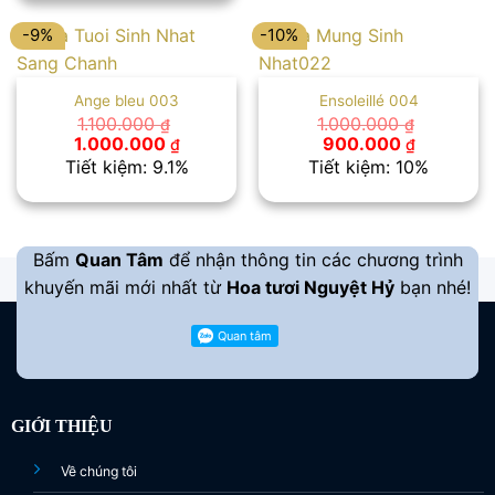
1.000.000 ₫.
-9%
-10%
Ange bleu 003
Ensoleillé 004
1.100.000
1.000.000
₫
₫
Giá
Giá
Giá
Giá
1.000.000
900.000
₫
₫
gốc
hiện
gốc
hiện
Tiết kiệm: 9.1%
Tiết kiệm: 10%
là:
tại
là:
tại
1.100.000 ₫.
là:
1.000.000 ₫.
là:
1.000.000 ₫.
900.000 
Bấm
Quan Tâm
để nhận thông tin các chương trình
khuyến mãi mới nhất từ
Hoa tươi Nguyệt Hỷ
bạn nhé!
GIỚI THIỆU
Về chúng tôi