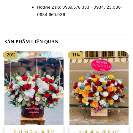
Hotline,Zalo: 0989.578.353 - 0934.123.036 -
0934.960.036
SẢN PHẨM LIÊN QUAN
-20%
-11%
Giỏ hoa Cao cấp 007
Hạnh phúc bất tận 01