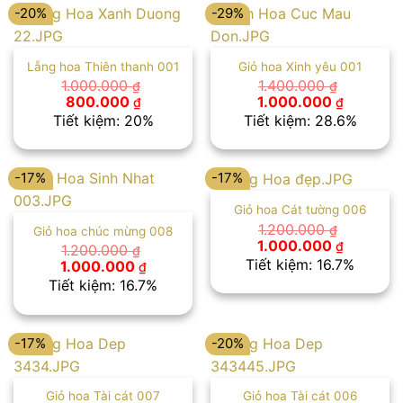
-20%
-29%
Lẵng hoa Thiên thanh 001
Giỏ hoa Xinh yêu 001
1.000.000
1.400.000
₫
₫
Giá
Giá
Giá
Giá
800.000
1.000.000
₫
₫
gốc
hiện
gốc
hiện
Tiết kiệm: 20%
Tiết kiệm: 28.6%
là:
tại
là:
tại
1.000.000 ₫.
là:
1.400.000 ₫.
là:
800.000 ₫.
1.000.00
-17%
-17%
Giỏ hoa Cát tường 006
1.200.000
₫
Giỏ hoa chúc mừng 008
Giá
Giá
1.000.000
₫
1.200.000
₫
gốc
hiện
Tiết kiệm: 16.7%
Giá
Giá
1.000.000
₫
là:
tại
gốc
hiện
Tiết kiệm: 16.7%
1.200.000 ₫.
là:
là:
tại
1.000.00
1.200.000 ₫.
là:
1.000.000 ₫.
-17%
-20%
Giỏ hoa Tài cát 007
Giỏ hoa Tài cát 006