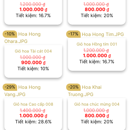
1.200.000
1.000.000
₫
₫
Giá
Giá
Giá
Giá
1.000.000
800.000
₫
₫
gốc
hiện
gốc
hiện
Tiết kiệm: 16.7%
Tiết kiệm: 20%
là:
tại
là:
tại
1.200.000 ₫.
là:
1.000.000 ₫.
là:
1.000.000 ₫.
800.000 
-10%
-17%
Giỏ hoa Hồng tím 001
1.200.000
₫
Giỏ hoa Tài cát 004
Giá
Giá
1.000.000
₫
1.000.000
₫
gốc
hiện
Tiết kiệm: 16.7%
Giá
Giá
900.000
₫
là:
tại
gốc
hiện
Tiết kiệm: 10%
1.200.000 ₫.
là:
là:
tại
1.000.00
1.000.000 ₫.
là:
900.000 ₫.
-29%
-20%
Giỏ hoa Cao cấp 008
Giỏ hoa chúc mừng 004
1.400.000
1.000.000
₫
₫
Giá
Giá
Giá
Giá
1.000.000
800.000
₫
₫
gốc
hiện
gốc
hiện
Tiết kiệm: 28.6%
Tiết kiệm: 20%
là:
tại
là:
tại
1.400.000 ₫.
là:
1.000.000 ₫.
là: