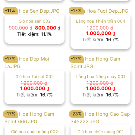
1.000.000 ₫.
800.000 
-11%
-17%
Giỏ hoa sen 002
Lẵng hoa Thiên thần 004
Giá
Giá
900.000
800.000
1.200.000
₫
₫
₫
gốc
hiện
Giá
Giá
1.000.000
₫
Tiết kiệm: 11.1%
là:
tại
gốc
hiện
Tiết kiệm: 16.7%
900.000 ₫.
là:
là:
tại
800.000 ₫.
1.200.000 ₫.
là:
1.000.00
-17%
-17%
Giỏ hoa Tài cát 002
Lẵng hoa Nồng cháy 001
1.200.000
1.200.000
₫
₫
Giá
Giá
Giá
Giá
1.000.000
1.000.000
₫
₫
gốc
hiện
gốc
hiện
Tiết kiệm: 16.7%
Tiết kiệm: 16.7%
là:
tại
là:
tại
1.200.000 ₫.
là:
1.200.000 ₫.
là:
1.000.000 ₫.
1.000.00
-17%
-23%
Giỏ hoa chúc mừng 002
Giỏ hoa chúc mừng 001