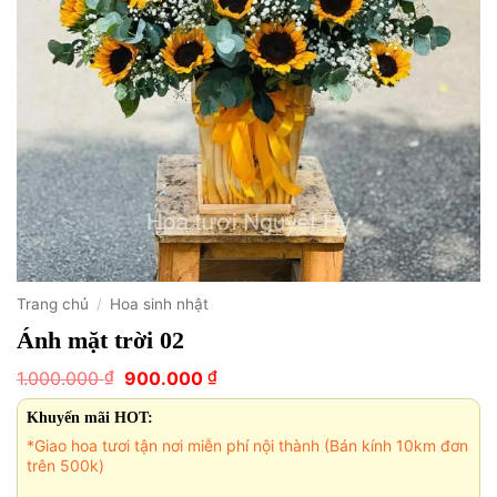
Trang chủ
/
Hoa sinh nhật
Ánh mặt trời 02
Giá
Giá
₫
₫
1.000.000
900.000
gốc
hiện
là:
tại
Khuyến mãi HOT:
1.000.000 ₫.
là:
*Giao hoa tươi tận nơi miễn phí nội thành (Bán kính 10km đơn
900.000 ₫.
trên 500k)