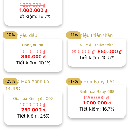
1.200.000
₫
Giá
Giá
1.000.000
₫
gốc
hiện
Tiết kiệm: 16.7%
là:
tại
1.200.000 ₫.
là:
1.000.000 ₫.
-10%
-11%
Tình yêu đầu
Vũ điệu thiên thần
Giá
Giá
1.000.000
950.000
850.000
₫
₫
₫
gốc
hiệ
Giá
Giá
899.000
₫
Tiết kiệm: 10.5%
là:
tại
gốc
hiện
Tiết kiệm: 10.1%
950.000 ₫.
là:
là:
tại
850
1.000.000 ₫.
là:
899.000 ₫.
-25%
-17%
Bình hoa Baby 668
1.200.000
₫
Giỏ hoa Xinh yêu 003
Giá
Giá
1.000.000
₫
1.000.000
₫
gốc
hiện
Tiết kiệm: 16.7%
Giá
Giá
750.000
₫
là:
tại
gốc
hiện
Tiết kiệm: 25%
1.200.000 ₫.
là:
là:
tại
1.000.00
1.000.000 ₫.
là:
750.000 ₫.