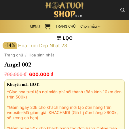
Skip
to
content
TRANG CHỦ
Chọn mẫu
MENU
LỌC
-14%
Trang chủ
/
Hoa sinh nhật
Angel 002
Giá
Giá
₫
₫
700.000
600.000
gốc
hiện
là:
tại
Khuyến mãi HOT:
700.000 ₫.
là:
*Giao hoa tươi tận nơi miễn phí nội thành (Bán kính 10km đơn
600.000 ₫.
trên 500k)
*Giảm ngay 20k cho khách hàng mới tạo đơn hàng trên
website-Mã giảm giá: KHACHMOI (Giá trị đơn hàng >600k,
số lượng có hạn)
*Giảm ngay 50k cho khách hàng tạo đơn hàng Online trên