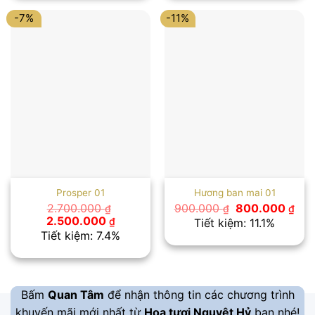
2.000.000 ₫.
1.200.00
-7%
-11%
Prosper 01
Hương ban mai 01
Giá
Giá
2.700.000
900.000
800.000
₫
₫
₫
gốc
hiệ
Giá
Giá
2.500.000
₫
Tiết kiệm: 11.1%
là:
tại
gốc
hiện
Tiết kiệm: 7.4%
900.000 ₫.
là:
là:
tại
800
2.700.000 ₫.
là:
2.500.000 ₫.
Bấm
Quan Tâm
để nhận thông tin các chương trình
khuyến mãi mới nhất từ
Hoa tươi Nguyệt Hỷ
bạn nhé!