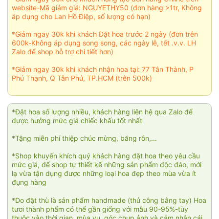
website-Mã giảm giá: NGUYETHY50 (đơn hàng >1tr, Không
áp dụng cho Lan Hồ Điệp, số lượng có hạn)
*Giảm ngay 30k khi khách Đặt hoa trước 2 ngày (đơn trên
600k-Không áp dụng song song, các ngày lễ, tết .v.v. LH
Zalo để shop hỗ trợ chi tiết hơn)
*Giảm ngay 30k khi khách nhận hoa tại: 77 Tân Thành, P
Phú Thạnh, Q Tân Phú, TP.HCM (trên 500k)
*Đặt hoa số lượng nhiều, khách hàng liên hệ qua Zalo để
được hưởng mức giá chiếc khấu tốt nhất
*Tặng miễn phí thiệp chúc mừng, băng rôn,...
*Shop khuyến khích quý khách hàng đặt hoa theo yêu cầu
mức giá, để shop tự thiết kế những sản phẩm độc đáo, mới
lạ vừa tận dụng được những loại hoa đẹp theo mùa vừa ít
đụng hàng
*Do đặt thù là sản phẩm handmade (thủ công bằng tay) Hoa
tươi thành phẩm có thể gần giống với mẫu 90-95%-tùy
thuộc vào thời gian, mùa vụ, góc chụp ảnh và cảm nhận cái