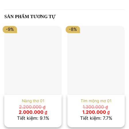
SẢN PHẨM TƯƠNG TỰ
-9%
-8%
Nàng thơ 01
Tím mộng mơ 01
2.200.000
1.300.000
₫
₫
Giá
Giá
Giá
Giá
2.000.000
1.200.000
₫
₫
gốc
hiện
gốc
hiện
Tiết kiệm: 9.1%
Tiết kiệm: 7.7%
là:
tại
là:
tại
2.200.000 ₫.
là:
1.300.000 ₫.
là: