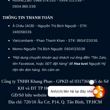
Hotline,Zalo: 0989.578.353 - 0934.123.036 -
0934.960.036
THÔNG TIN THANH TOÁN
Á Châu (ACB) - Nguyễn Thị Bích Nguyệt - STK:
249358339.
Vietcombank - Phan Thanh Khan - STK: 9934123036.
Momo-Nguyễn Thị Bích Nguyệt: 0934123036
*Nội dung chuyển khoản quý khách vui lòng điền "Tên Zalo,
tên Facebook, hoặc SĐT đặt hàng" để
Hoa tươi
Nguyệt Hỷ
tiện lên đơn hàng. Xin cảm ơn
Công ty TNHH Khang Phan - GPKD số 0317366885 do Sở
KH và ĐT TP HCM cấp ngày 04/07/2022
Anh/chị liên hệ tại đây nhé
GĐ/Sở hữu website Công ty TNHH Khang Phan
Địa chỉ: 720/10 Âu Cơ, P14, Q. Tân Bình, TP.HCM