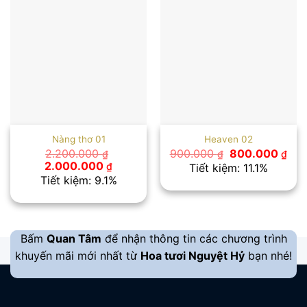
Nàng thơ 01
Heaven 02
Giá
Giá
2.200.000
900.000
800.000
₫
₫
₫
gốc
hiệ
Giá
Giá
2.000.000
₫
Tiết kiệm: 11.1%
là:
tại
gốc
hiện
Tiết kiệm: 9.1%
900.000 ₫.
là:
là:
tại
800
2.200.000 ₫.
là:
2.000.000 ₫.
Bấm
Quan Tâm
để nhận thông tin các chương trình
khuyến mãi mới nhất từ
Hoa tươi Nguyệt Hỷ
bạn nhé!