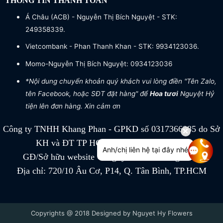
THÔNG TIN THANH TOÁN
Á Châu (ACB) - Nguyễn Thị Bích Nguyệt - STK:
249358339.
Vietcombank - Phan Thanh Khan - STK: 9934123036.
Momo-Nguyễn Thị Bích Nguyệt: 0934123036
*Nội dung chuyển khoản quý khách vui lòng điền "Tên Zalo,
tên Facebook, hoặc SĐT đặt hàng" để
Hoa tươi
Nguyệt Hỷ
tiện lên đơn hàng. Xin cảm ơn
Công ty TNHH Khang Phan - GPKD số 0317366885 do Sở
KH và ĐT TP HCM cấp ngày 04/07/2022
Anh/chị liên hệ tại đây nhé
GĐ/Sở hữu website Công ty TNHH Khang Phan
Địa chỉ: 720/10 Âu Cơ, P14, Q. Tân Bình, TP.HCM
Copyrights @ 2018 Designed by Nguyet Hy Flowers