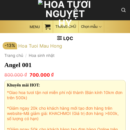
Skip
to
content
TRANG CHỦ
Chọn mẫu
MENU
LỌC
-13%
Trang chủ
/
Hoa sinh nhật
Angel 001
Giá
Giá
₫
₫
800.000
700.000
gốc
hiện
là:
tại
Khuyến mãi HOT:
800.000 ₫.
là:
*Giao hoa tươi tận nơi miễn phí nội thành (Bán kính 10km đơn
700.000 ₫.
trên 500k)
*Giảm ngay 20k cho khách hàng mới tạo đơn hàng trên
website-Mã giảm giá: KHACHMOI (Giá trị đơn hàng >600k,
số lượng có hạn)
*Giảm ngay 50k cho khách hàng tạo đơn hàng Online trên