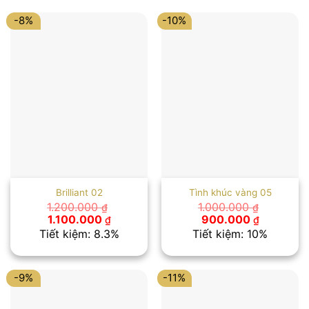
-8%
-10%
Brilliant 02
Tình khúc vàng 05
1.200.000
1.000.000
₫
₫
Giá
Giá
Giá
Giá
1.100.000
900.000
₫
₫
gốc
hiện
gốc
hiện
Tiết kiệm: 8.3%
Tiết kiệm: 10%
là:
tại
là:
tại
1.200.000 ₫.
là:
1.000.000 ₫.
là:
1.100.000 ₫.
900.000 
-9%
-11%