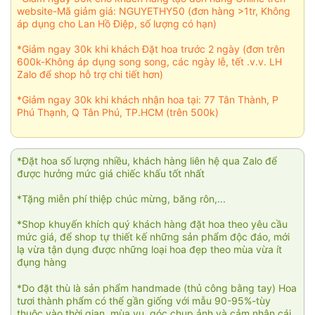
website-Mã giảm giá: NGUYETHY50 (đơn hàng >1tr, Không
áp dụng cho Lan Hồ Điệp, số lượng có hạn)
*Giảm ngay 30k khi khách Đặt hoa trước 2 ngày (đơn trên
600k-Không áp dụng song song, các ngày lễ, tết .v.v. LH
Zalo để shop hỗ trợ chi tiết hơn)
*Giảm ngay 30k khi khách nhận hoa tại: 77 Tân Thành, P
Phú Thạnh, Q Tân Phú, TP.HCM (trên 500k)
*Đặt hoa số lượng nhiều, khách hàng liên hệ qua Zalo để
được hưởng mức giá chiếc khấu tốt nhất
*Tặng miễn phí thiệp chúc mừng, băng rôn,...
*Shop khuyến khích quý khách hàng đặt hoa theo yêu cầu
mức giá, để shop tự thiết kế những sản phẩm độc đáo, mới
lạ vừa tận dụng được những loại hoa đẹp theo mùa vừa ít
đụng hàng
*Do đặt thù là sản phẩm handmade (thủ công bằng tay) Hoa
tươi thành phẩm có thể gần giống với mẫu 90-95%-tùy
thuộc vào thời gian, mùa vụ, góc chụp ảnh và cảm nhận cái