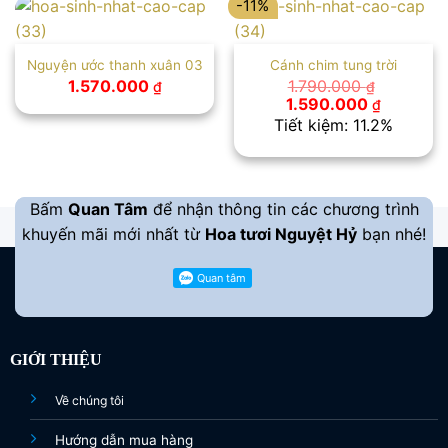
-11%
Nguyện ước thanh xuân 03
Cánh chim tung trời
1.570.000
1.790.000
₫
₫
Giá
Giá
1.590.000
₫
gốc
hiện
Tiết kiệm: 11.2%
là:
tại
1.790.000 ₫.
là:
1.590.00
Bấm
Quan Tâm
để nhận thông tin các chương trình
khuyến mãi mới nhất từ
Hoa tươi Nguyệt Hỷ
bạn nhé!
GIỚI THIỆU
Về chúng tôi
Hướng dẫn mua hàng