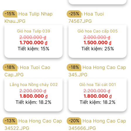
2.000.000 ₫.
là:
1.800.00
-15%
-25%
Giỏ hoa Tulip 039
Giỏ hoa Cao cấp 005
2.000.000
2.000.000
₫
₫
Giá
Giá
Giá
Giá
1.700.000
1.500.000
₫
₫
gốc
hiện
gốc
hiện
Tiết kiệm: 15%
Tiết kiệm: 25%
là:
tại
là:
tại
2.000.000 ₫.
là:
2.000.000 ₫.
là:
1.700.000 ₫.
1.500.00
-18%
-18%
Lẵng hoa Nồng cháy 002
Giỏ hoa Tài cát 001
2.200.000
2.200.000
₫
₫
Giá
Giá
Giá
Giá
1.800.000
1.800.000
₫
₫
gốc
hiện
gốc
hiện
Tiết kiệm: 18.2%
Tiết kiệm: 18.2%
là:
tại
là:
tại
2.200.000 ₫.
là:
2.200.000 ₫.
là:
1.800.000 ₫.
1.800.00
-13%
-20%