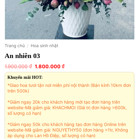
Trang chủ
/
Hoa sinh nhật
An nhiên 03
Giá
Giá
₫
₫
1.900.000
1.800.000
gốc
hiện
là:
tại
Khuyến mãi HOT:
1.900.000 ₫.
là:
*Giao hoa tươi tận nơi miễn phí nội thành (Bán kính 10km đơn
1.800.000 ₫.
trên 500k)
*Giảm ngay 20k cho khách hàng mới tạo đơn hàng trên
website-Mã giảm giá: KHACHMOI (Giá trị đơn hàng >600k,
số lượng có hạn)
*Giảm ngay 50k cho khách hàng tạo đơn hàng Online trên
website-Mã giảm giá: NGUYETHY50 (đơn hàng >1tr, Không
áp dụng cho Lan Hồ Điệp, số lượng có hạn)