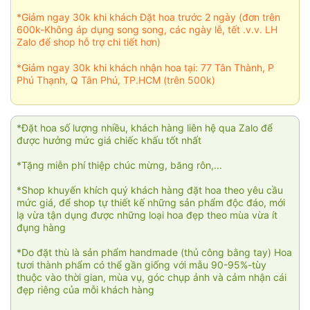
*Giảm ngay 30k khi khách Đặt hoa trước 2 ngày (đơn trên
600k-Không áp dụng song song, các ngày lễ, tết .v.v. LH
Zalo để shop hỗ trợ chi tiết hơn)
*Giảm ngay 30k khi khách nhận hoa tại: 77 Tân Thành, P
Phú Thạnh, Q Tân Phú, TP.HCM (trên 500k)
*Đặt hoa số lượng nhiều, khách hàng liên hệ qua Zalo để
được hưởng mức giá chiếc khấu tốt nhất
*Tặng miễn phí thiệp chúc mừng, băng rôn,...
*Shop khuyến khích quý khách hàng đặt hoa theo yêu cầu
mức giá, để shop tự thiết kế những sản phẩm độc đáo, mới
lạ vừa tận dụng được những loại hoa đẹp theo mùa vừa ít
đụng hàng
*Do đặt thù là sản phẩm handmade (thủ công bằng tay) Hoa
tươi thành phẩm có thể gần giống với mẫu 90-95%-tùy
thuộc vào thời gian, mùa vụ, góc chụp ảnh và cảm nhận cái
đẹp riêng của mỗi khách hàng