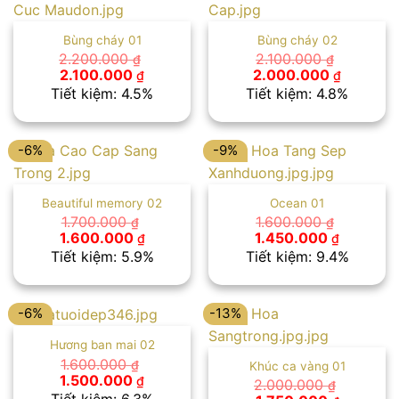
Bùng cháy 01
Bùng cháy 02
2.200.000
2.100.000
₫
₫
Giá
Giá
Giá
Giá
2.100.000
2.000.000
₫
₫
gốc
hiện
gốc
hiện
Tiết kiệm: 4.5%
Tiết kiệm: 4.8%
là:
tại
là:
tại
2.200.000 ₫.
là:
2.100.000 ₫.
là:
2.100.000 ₫.
2.000.00
-6%
-9%
Beautiful memory 02
Ocean 01
1.700.000
1.600.000
₫
₫
Giá
Giá
Giá
Giá
1.600.000
1.450.000
₫
₫
gốc
hiện
gốc
hiện
Tiết kiệm: 5.9%
Tiết kiệm: 9.4%
là:
tại
là:
tại
1.700.000 ₫.
là:
1.600.000 ₫.
là:
1.600.000 ₫.
1.450.00
-6%
-13%
Hương ban mai 02
1.600.000
₫
Khúc ca vàng 01
Giá
Giá
1.500.000
₫
2.000.000
₫
gốc
hiện
Tiết kiệm: 6.3%