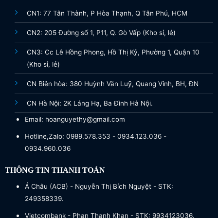
CN1: 77 Tân Thành, P Hòa Thạnh, Q Tân Phú, HCM
CN2: 205 Đường số 1, P11, Q. Gò Vấp (Kho sỉ, lẻ)
CN3: Cc Lê Hồng Phong, Hồ Thị Kỷ, Phường 1, Quận 10
(Kho sỉ, lẻ)
CN Biên hòa: 380 Huỳnh Văn Luỹ, Quang Vinh, BH, ĐN
CN Hà Nội: 2K Láng Hạ, Ba Đình Hà Nội.
Email: hoanguyethy@gmail.com
Hotline,Zalo: 0989.578.353 - 0934.123.036 -
0934.960.036
THÔNG TIN THANH TOÁN
Á Châu (ACB) - Nguyễn Thị Bích Nguyệt - STK:
249358339.
Vietcombank - Phan Thanh Khan - STK: 9934123036.