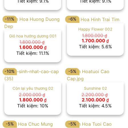
Tiết kiệm: 9.1%
Tiết kiệm: 9.1%
là:
tại
là:
tại
1.650.000 ₫.
là:
2.200.000 ₫.
là:
1.500.000 ₫.
1.999.00
-11%
-6%
Happy Flower 002
1.800.000
₫
Giỏ hoa hướng dương 001
Giá
Giá
1.700.000
₫
1.800.000
₫
gốc
hiện
Tiết kiệm: 5.6%
Giá
Giá
1.600.000
₫
là:
tại
gốc
hiện
Tiết kiệm: 11.1%
1.800.000 ₫.
là:
là:
tại
1.700.00
1.800.000 ₫.
là:
1.600.000 ₫.
-10%
-5%
Còn lại yêu thương 02
Sunshine 02
2.000.000
2.200.000
₫
₫
Giá
Giá
Giá
Giá
1.800.000
2.100.000
₫
₫
gốc
hiện
gốc
hiện
Tiết kiệm: 10%
Tiết kiệm: 4.5%
là:
tại
là:
tại
2.000.000 ₫.
là:
2.200.000 ₫.
là:
1.800.000 ₫.
2.100.00
-5%
-5%