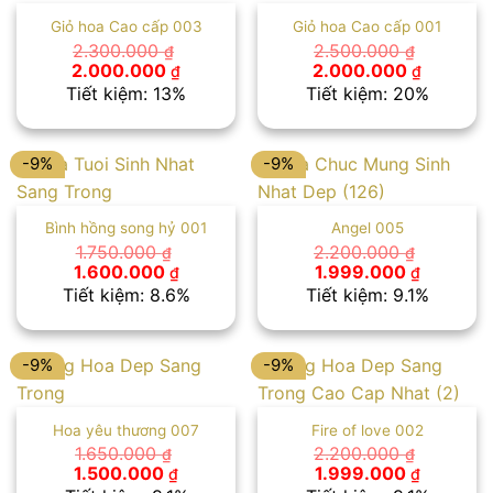
Giỏ hoa Cao cấp 003
Giỏ hoa Cao cấp 001
2.300.000
2.500.000
₫
₫
Giá
Giá
Giá
Giá
2.000.000
2.000.000
₫
₫
gốc
hiện
gốc
hiện
Tiết kiệm: 13%
Tiết kiệm: 20%
là:
tại
là:
tại
2.300.000 ₫.
là:
2.500.000 ₫.
là:
2.000.000 ₫.
2.000.00
-9%
-9%
Bình hồng song hỷ 001
Angel 005
1.750.000
2.200.000
₫
₫
Giá
Giá
Giá
Giá
1.600.000
1.999.000
₫
₫
gốc
hiện
gốc
hiện
Tiết kiệm: 8.6%
Tiết kiệm: 9.1%
là:
tại
là:
tại
1.750.000 ₫.
là:
2.200.000 ₫.
là:
1.600.000 ₫.
1.999.00
-9%
-9%
Hoa yêu thương 007
Fire of love 002
1.650.000
2.200.000
₫
₫
Giá
Giá
Giá
Giá
1.500.000
1.999.000
₫
₫
gốc
hiện
gốc
hiện