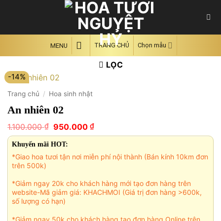
Skip
to
content
TRANG CHỦ
Chọn mẫu
MENU
LỌC
-14%
Trang chủ
/
Hoa sinh nhật
An nhiên 02
Giá
Giá
₫
₫
1.100.000
950.000
gốc
hiện
là:
tại
Khuyến mãi HOT:
1.100.000 ₫.
là:
*Giao hoa tươi tận nơi miễn phí nội thành (Bán kính 10km đơn
950.000 ₫.
trên 500k)
*Giảm ngay 20k cho khách hàng mới tạo đơn hàng trên
website-Mã giảm giá: KHACHMOI (Giá trị đơn hàng >600k,
số lượng có hạn)
*Giảm ngay 50k cho khách hàng tạo đơn hàng Online trên