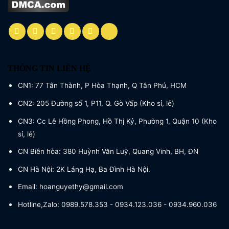
THÔNG TIN LIÊN HỆ
CN1: 77 Tân Thành, P Hòa Thạnh, Q Tân Phú, HCM
CN2: 205 Đường số 1, P11, Q. Gò Vấp (Kho sỉ, lẻ)
CN3: Cc Lê Hồng Phong, Hồ Thị Kỷ, Phường 1, Quận 10 (Kho
sỉ, lẻ)
CN Biên hòa: 380 Huỳnh Văn Luỹ, Quang Vinh, BH, ĐN
CN Hà Nội: 2K Láng Hạ, Ba Đình Hà Nội.
Email: hoanguyethy@gmail.com
Hotline,Zalo: 0989.578.353 - 0934.123.036 - 0934.960.036