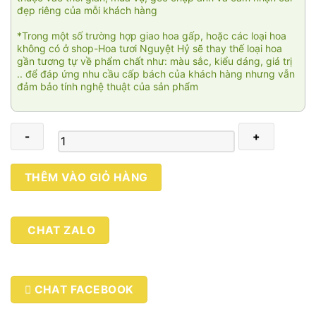
đẹp riêng của mỗi khách hàng
*Trong một số trường hợp giao hoa gấp, hoặc các loại hoa
không có ở shop-Hoa tươi Nguyệt Hỷ sẽ thay thế loại hoa
gần tương tự về phẩm chất như: màu sắc, kiểu dáng, giá trị
.. để đáp ứng nhu cầu cấp bách của khách hàng nhưng vẫn
đảm bảo tính nghệ thuật của sản phẩm
An
THÊM VÀO GIỎ HÀNG
nhiên
02
số
CHAT ZALO
lượng
CHAT FACEBOOK