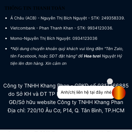
THÔNG TIN THANH TOÁN
Á Châu (ACB) - Nguyễn Thị Bích Nguyệt - STK: 249358339.
Vietcombank - Phan Thanh Khan - STK: 9934123036.
Momo-Nguyễn Thị Bích Nguyệt: 0934123036
*Nội dung chuyển khoản quý khách vui lòng điền "Tên Zalo,
tên Facebook, hoặc SĐT đặt hàng" để
Hoa tươi
Nguyệt Hỷ
tiện lên đơn hàng. Xin cảm ơn
Công ty TNHH Khang Phan - GPKD số 0317366885
Anh/chị liên hệ tại đây nhé
do Sở KH và ĐT TP HCM cấp ngày 04/07/2022
GĐ/Sở hữu website Công ty TNHH Khang Phan
Địa chỉ: 720/10 Âu Cơ, P14, Q. Tân Bình, TP.HCM