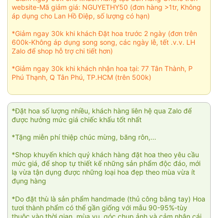
website-Mã giảm giá: NGUYETHY50 (đơn hàng >1tr, Không
áp dụng cho Lan Hồ Điệp, số lượng có hạn)
*Giảm ngay 30k khi khách Đặt hoa trước 2 ngày (đơn trên
600k-Không áp dụng song song, các ngày lễ, tết .v.v. LH
Zalo để shop hỗ trợ chi tiết hơn)
*Giảm ngay 30k khi khách nhận hoa tại: 77 Tân Thành, P
Phú Thạnh, Q Tân Phú, TP.HCM (trên 500k)
*Đặt hoa số lượng nhiều, khách hàng liên hệ qua Zalo để
được hưởng mức giá chiếc khấu tốt nhất
*Tặng miễn phí thiệp chúc mừng, băng rôn,...
*Shop khuyến khích quý khách hàng đặt hoa theo yêu cầu
mức giá, để shop tự thiết kế những sản phẩm độc đáo, mới
lạ vừa tận dụng được những loại hoa đẹp theo mùa vừa ít
đụng hàng
*Do đặt thù là sản phẩm handmade (thủ công bằng tay) Hoa
tươi thành phẩm có thể gần giống với mẫu 90-95%-tùy
thuộc vào thời gian, mùa vụ, góc chụp ảnh và cảm nhận cái