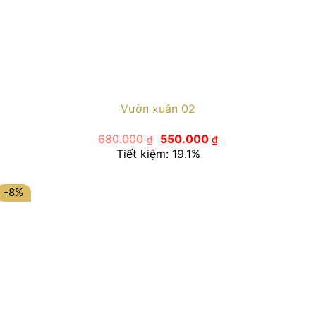
Vườn xuân 02
Giá
Giá
680.000
550.000
₫
₫
gốc
hiện
Tiết kiệm: 19.1%
là:
tại
680.000 ₫.
là:
550.000 ₫.
-8%