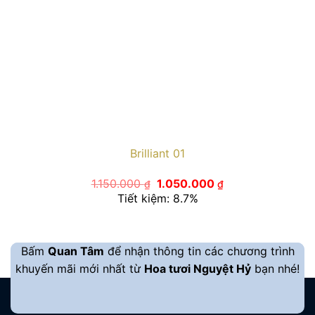
Brilliant 01
Giá
Giá
1.150.000
1.050.000
₫
₫
gốc
hiện
Tiết kiệm: 8.7%
là:
tại
1.150.000 ₫.
là:
1.050.000 ₫.
Bấm
Quan Tâm
để nhận thông tin các chương trình
khuyến mãi mới nhất từ
Hoa tươi Nguyệt Hỷ
bạn nhé!