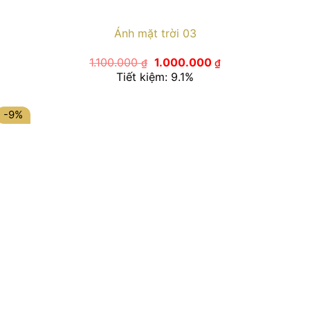
Ánh mặt trời 03
Giá
Giá
1.100.000
1.000.000
₫
₫
gốc
hiện
Tiết kiệm: 9.1%
là:
tại
1.100.000 ₫.
là:
1.000.000 ₫.
-9%