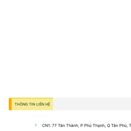
THÔNG TIN LIÊN HỆ
CN1: 77 Tân Thành, P Phú Thạnh, Q Tân Phú,