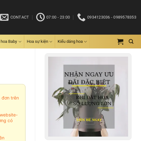
CONTACT
07:00 - 23:00
0934123036 - 0989578353
 hoa Baby
Hoa sự kiện
Kiểu dáng hoa
m đơn trên
website-
ợng có
ên