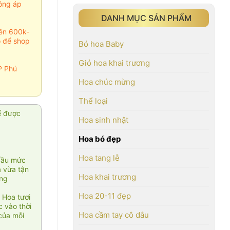
ông áp
DANH MỤC SẢN PHẨM
rên 600k-
o để shop
Bó hoa Baby
Giỏ hoa khai trương
P Phú
Hoa chúc mừng
Thể loại
ể được
Hoa sinh nhật
Hoa bó đẹp
Hoa tang lễ
cầu mức
ạ vừa tận
Hoa khai trương
àng
Hoa 20-11 đẹp
 Hoa tươi
 vào thời
Hoa cầm tay cô dâu
của mỗi