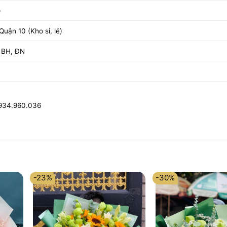
)
uận 10 (Kho sỉ, lẻ)
 BH, ĐN
0934.960.036
-23%
-30%