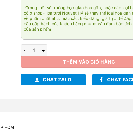
*Trong một số trường hợp giao hoa gấp, hoặc các loại 
có ở shop-Hoa tươi Nguyệt Hỷ sẽ thay thế loại hoa gần 
về phẩm chất như: màu sắc, kiểu dáng, giá trị .. để đáp
cầu cấp bách của khách hàng nhưng vẫn đảm bảo tính 
của sản phẩm
Amitié 004 số lượng
THÊM VÀO GIỎ HÀNG
CHAT ZALO
CHAT FA
 TP.HCM