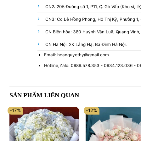
CN2: 205 Đường số 1, P11, Q. Gò Vấp (Kho sỉ, lẻ
CN3: Cc Lê Hồng Phong, Hồ Thị Kỷ, Phường 1, Q
CN Biên hòa: 380 Huỳnh Văn Luỹ, Quang Vinh,
CN Hà Nội: 2K Láng Hạ, Ba Đình Hà Nội.
Email: hoanguyethy@gmail.com
Hotline,Zalo: 0989.578.353 - 0934.123.036 - 
SẢN PHẨM LIÊN QUAN
-17%
-12%