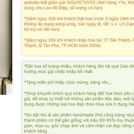
website-Mã giảm giá: NGUYETHY50 (đơn hàng >1tr, Kh
dụng cho Lan Hồ Điệp, số lượng có hạn)
*Giảm ngay 30k khi khách Đặt hoa trước 2 ngày (đơn t
Không áp dụng song song, các ngày lễ, tết .v.v. LH Zal
hỗ trợ chi tiết hơn)
*Giảm ngay 30k khi khách nhận hoa tại: 77 Tân Thành, 
Thạnh, Q Tân Phú, TP.HCM (trên 500k)
*Đặt hoa số lượng nhiều, khách hàng liên hệ qua Zalo đ
hưởng mức giá chiếc khấu tốt nhất
*Tặng miễn phí thiệp chúc mừng, băng rôn,...
*Shop khuyến khích quý khách hàng đặt hoa theo yêu 
giá, để shop tự thiết kế những sản phẩm độc đáo, mới l
dụng được những loại hoa đẹp theo mùa vừa ít đụng h
*Do đặt thù là sản phẩm handmade (thủ công bằng tay)
thành phẩm có thể gần giống với mẫu 90-95%-tùy thuộc
gian, mùa vụ, góc chụp ảnh và cảm nhận cái đẹp riêng 
khách hàng