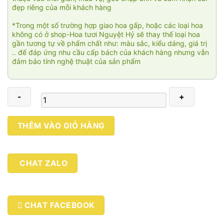
đẹp riêng của mỗi khách hàng
*Trong một số trường hợp giao hoa gấp, hoặc các loại hoa
không có ở shop-Hoa tươi Nguyệt Hỷ sẽ thay thế loại hoa
gần tương tự về phẩm chất như: màu sắc, kiểu dáng, giá trị
.. để đáp ứng nhu cầu cấp bách của khách hàng nhưng vẫn
đảm bảo tính nghệ thuật của sản phẩm
9
THÊM VÀO GIỎ HÀNG
tầng
mây
số
CHAT ZALO
lượng
CHAT FACEBOOK