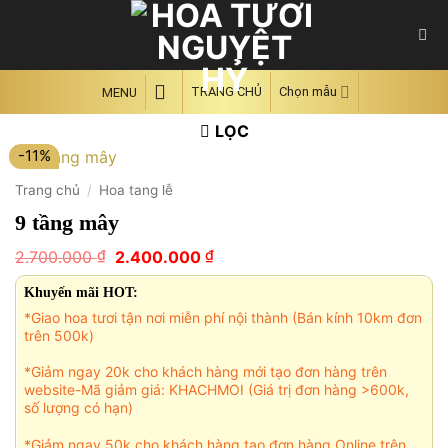
Skip
to
content
TRANG CHỦ
Chọn mẫu
MENU
LỌC
-11%
Trang chủ
/
Hoa tang lễ
9 tầng mây
Giá
Giá
₫
₫
2.700.000
2.400.000
gốc
hiện
là:
tại
Khuyến mãi HOT:
2.700.000 ₫.
là:
*Giao hoa tươi tận nơi miễn phí nội thành (Bán kính 10km đơn
2.400.000 ₫.
trên 500k)
*Giảm ngay 20k cho khách hàng mới tạo đơn hàng trên
website-Mã giảm giá: KHACHMOI (Giá trị đơn hàng >600k,
số lượng có hạn)
*Giảm ngay 50k cho khách hàng tạo đơn hàng Online trên