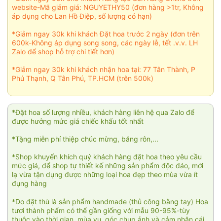
website-Mã giảm giá: NGUYETHY50 (đơn hàng >1tr, Không
áp dụng cho Lan Hồ Điệp, số lượng có hạn)
*Giảm ngay 30k khi khách Đặt hoa trước 2 ngày (đơn trên
600k-Không áp dụng song song, các ngày lễ, tết .v.v. LH
Zalo để shop hỗ trợ chi tiết hơn)
*Giảm ngay 30k khi khách nhận hoa tại: 77 Tân Thành, P
Phú Thạnh, Q Tân Phú, TP.HCM (trên 500k)
*Đặt hoa số lượng nhiều, khách hàng liên hệ qua Zalo để
được hưởng mức giá chiếc khấu tốt nhất
*Tặng miễn phí thiệp chúc mừng, băng rôn,...
*Shop khuyến khích quý khách hàng đặt hoa theo yêu cầu
mức giá, để shop tự thiết kế những sản phẩm độc đáo, mới
lạ vừa tận dụng được những loại hoa đẹp theo mùa vừa ít
đụng hàng
*Do đặt thù là sản phẩm handmade (thủ công bằng tay) Hoa
tươi thành phẩm có thể gần giống với mẫu 90-95%-tùy
thuộc vào thời gian, mùa vụ, góc chụp ảnh và cảm nhận cái