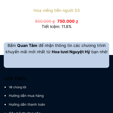
Hoa viếng tiễn người 03
Giá
Giá
850.000
750.000
₫
₫
gốc
hiện
Tiết kiệm: 11.8%
là:
tại
850.000 ₫.
là:
750.000 ₫.
Bấm
Quan Tâm
để nhận thông tin các chương trình
khuyến mãi mới nhất từ
Hoa tươi Nguyệt Hỷ
bạn nhé!
GIỚI THIỆU
Về chúng tôi
Hướng dẫn mua hàng
Hướng dẫn thanh toán