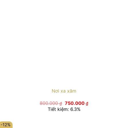
Nơi xa xăm
Giá
Giá
800.000
750.000
₫
₫
gốc
hiện
Tiết kiệm: 6.3%
là:
tại
800.000 ₫.
là:
750.000 ₫.
-12%